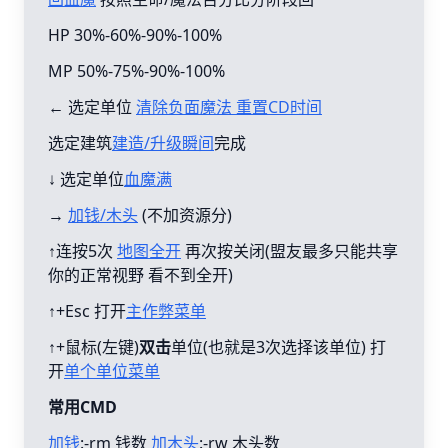
HP 30%-60%-90%-100%
MP 50%-75%-90%-100%
← 选定单位
清除负面魔法 重置CD时间
选定建筑
建造/升级瞬间
完成
↓ 选定单位
血魔满
→
加钱/木头
(不加资源分)
↑连按5次
地图全开
再次按关闭(盟友最多只能共享
你的正常视野 看不到全开)
↑+Esc 打开
主作弊菜单
↑+鼠标(左键)
双击
单位(也就是3次选择该单位) 打
开
单个单位菜单
常用CMD
加钱
:-rm 钱数
加木头
:-rw 木头数