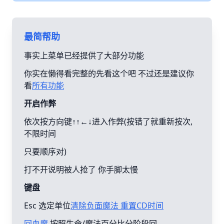
最简帮助
事实上菜单已经提供了大部分功能
你实在懒得看完整的先看这个吧 不过还是建议你
看
所有功能
开启作弊
依次按方向键↑↑←↓进入作弊(按错了就重新按次,
不限时间
只要顺序对)
打不开说明被人抢了 你手脚太慢
键盘
Esc 选定单位
清除负面魔法 重置CD时间
回血魔
按照生命/魔法百分比分阶段回