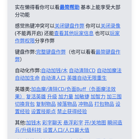
实在懒得看你可以看
最简帮助
基本上能享受大部
分功能
感觉热键冲突可以
关闭键盘作弊
你可以
关闭录像
(不能再开启) 还能
查看其他玩家信息
也可以
玩家
作弊权限
分享作弊
键盘作弊:
完整键盘作弊
（也可以看看
最简键盘作
弊
）
自动化作弊:
自动加钱/木
自动清除CD
自动加魔法
自动加生命
自动清人口
英雄自动无限重生
英雄类:
加血魔/清除CD/负面Buff（负面魔法效
果）
复活英雄
升级
加力量
加敏捷
加智力
加三围
切换背包
复制物品
掉落物品
冲物品
打包物品
设
置经验
设置技能点
禁止获得经验
其他:
加钱木
彩字聊天
悬浮彩字
开/关地图
瞬间造
兵/升级科技
设置人口/人口最大值