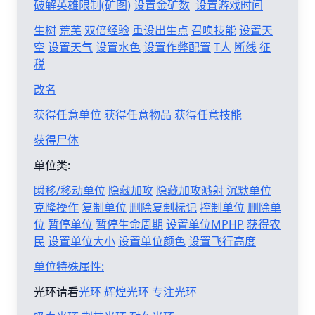
破解英雄限制(矿图)
设置金矿数
设置游戏时间
生树
荒芜
双倍经验
重设出生点
召唤技能
设置天
空
设置天气
设置水色
设置作弊配置
T人
断线
征
税
改名
获得任意单位
获得任意物品
获得任意技能
获得尸体
单位类:
瞬移/移动单位
隐藏加攻
隐藏加攻溅射
沉默单位
克隆操作
复制单位
删除复制标记
控制单位
删除单
位
暂停单位
暂停生命周期
设置单位MPHP
获得农
民
设置单位大小
设置单位颜色
设置飞行高度
单位特殊属性:
光环请看
光环
辉煌光环
专注光环