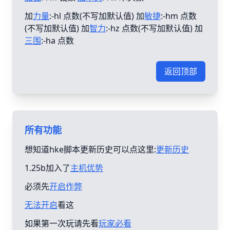
加
力量
:-hl 点数(不写加默认值) 加
敏捷
:-hm 点数
(不写加默认值) 加
智力
:-hz 点数(不写加默认值) 加
三围
:-ha 点数
返回顶部
所有功能
想知道hke脚本更新历史可以点这里:
更新历史
1.25b加入了
主机优势
必须先
开启作弊
无法开启
看这
如果第一次玩请先看
玩家必看