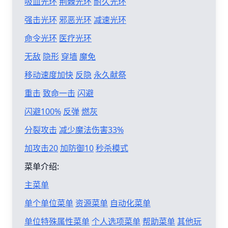
吸血光环
荆棘光环
耐久光环
强击光环
邪恶光环
减速光环
命令光环
医疗光环
无敌
隐形
穿墙
魔免
移动速度加快
反隐
永久献祭
重击
致命一击
闪避
闪避100%
反弹
燃灰
分裂攻击
减少魔法伤害33%
加攻击20
加防御10
秒杀模式
菜单介绍:
主菜单
单个单位菜单
资源菜单
自动化菜单
单位特殊属性菜单
个人选项菜单
帮助菜单
其他玩