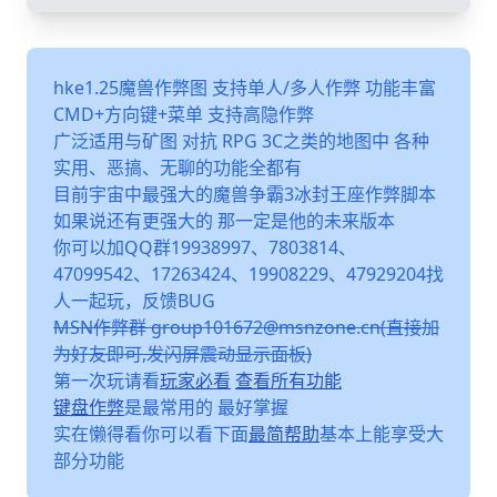
hke1.25魔兽作弊图 支持单人/多人作弊 功能丰富
CMD+方向键+菜单 支持高隐作弊
广泛适用与矿图 对抗 RPG 3C之类的地图中 各种
实用、恶搞、无聊的功能全都有
目前宇宙中最强大的魔兽争霸3冰封王座作弊脚本
如果说还有更强大的 那一定是他的未来版本
你可以加QQ群19938997、7803814、
47099542、17263424、19908229、47929204找
人一起玩，反馈BUG
MSN作弊群 group101672@msnzone.cn(直接加
为好友即可,发闪屏震动显示面板)
第一次玩请看
玩家必看
查看所有功能
键盘作弊
是最常用的 最好掌握
实在懒得看你可以看下面
最简帮助
基本上能享受大
部分功能