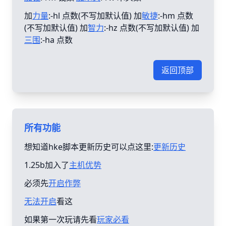
加
力量
:-hl 点数(不写加默认值) 加
敏捷
:-hm 点数
(不写加默认值) 加
智力
:-hz 点数(不写加默认值) 加
三围
:-ha 点数
返回顶部
所有功能
想知道hke脚本更新历史可以点这里:
更新历史
1.25b加入了
主机优势
必须先
开启作弊
无法开启
看这
如果第一次玩请先看
玩家必看