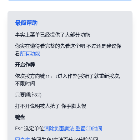
最简帮助
事实上菜单已经提供了大部分功能
你实在懒得看完整的先看这个吧 不过还是建议你
看
所有功能
开启作弊
依次按方向键↑↑←↓进入作弊(按错了就重新按次,
不限时间
只要顺序对)
打不开说明被人抢了 你手脚太慢
键盘
Esc 选定单位
清除负面魔法 重置CD时间
回血魔
按照生命/魔法百分比分阶段回