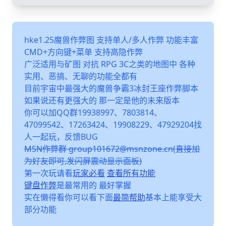
hke1.25魔兽作弊图 支持单人/多人作弊 功能丰富
CMD+方向键+菜单 支持高隐作弊
广泛适用与矿图 对抗 RPG 3C之类的地图中 各种
实用、恶搞、无聊的功能全都有
目前宇宙中最强大的魔兽争霸3冰封王座作弊脚本
如果说还有更强大的 那一定是他的未来版本
你可以加QQ群19938997、7803814、
47099542、17263424、19908229、47929204找
人一起玩，反馈BUG
MSN作弊群 group101672@msnzone.cn(直接加
为好友即可,发闪屏震动显示面板)
第一次玩请看
玩家必看
查看所有功能
键盘作弊
是最常用的 最好掌握
实在懒得看你可以看下面
最简帮助
基本上能享受大
部分功能