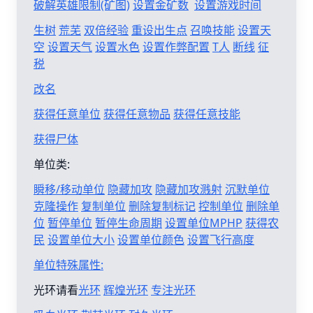
破解英雄限制(矿图)
设置金矿数
设置游戏时间
生树
荒芜
双倍经验
重设出生点
召唤技能
设置天
空
设置天气
设置水色
设置作弊配置
T人
断线
征
税
改名
获得任意单位
获得任意物品
获得任意技能
获得尸体
单位类:
瞬移/移动单位
隐藏加攻
隐藏加攻溅射
沉默单位
克隆操作
复制单位
删除复制标记
控制单位
删除单
位
暂停单位
暂停生命周期
设置单位MPHP
获得农
民
设置单位大小
设置单位颜色
设置飞行高度
单位特殊属性:
光环请看
光环
辉煌光环
专注光环