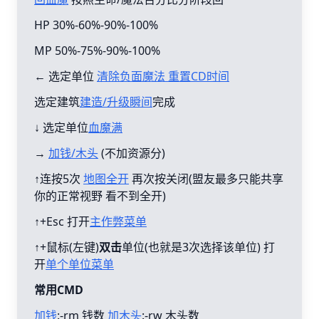
HP 30%-60%-90%-100%
MP 50%-75%-90%-100%
← 选定单位
清除负面魔法 重置CD时间
选定建筑
建造/升级瞬间
完成
↓ 选定单位
血魔满
→
加钱/木头
(不加资源分)
↑连按5次
地图全开
再次按关闭(盟友最多只能共享
你的正常视野 看不到全开)
↑+Esc 打开
主作弊菜单
↑+鼠标(左键)
双击
单位(也就是3次选择该单位) 打
开
单个单位菜单
常用CMD
加钱
:-rm 钱数
加木头
:-rw 木头数