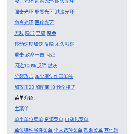
吸血光环
荆棘光环
耐久光环
强击光环
邪恶光环
减速光环
命令光环
医疗光环
无敌
隐形
穿墙
魔免
移动速度加快
反隐
永久献祭
重击
致命一击
闪避
闪避100%
反弹
燃灰
分裂攻击
减少魔法伤害33%
加攻击20
加防御10
秒杀模式
菜单介绍:
主菜单
单个单位菜单
资源菜单
自动化菜单
单位特殊属性菜单
个人选项菜单
帮助菜单
其他玩