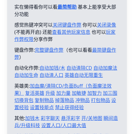
实在懒得看你可以看
最简帮助
基本上能享受大部
分功能
感觉热键冲突可以
关闭键盘作弊
你可以
关闭录像
(不能再开启) 还能
查看其他玩家信息
也可以
玩家
作弊权限
分享作弊
键盘作弊:
完整键盘作弊
（也可以看看
最简键盘作
弊
）
自动化作弊:
自动加钱/木
自动清除CD
自动加魔法
自动加生命
自动清人口
英雄自动无限重生
英雄类:
加血魔/清除CD/负面Buff（负面魔法效
果）
复活英雄
升级
加力量
加敏捷
加智力
加三围
切换背包
复制物品
掉落物品
冲物品
打包物品
设
置经验
设置技能点
禁止获得经验
其他:
加钱木
彩字聊天
悬浮彩字
开/关地图
瞬间造
兵/升级科技
设置人口/人口最大值