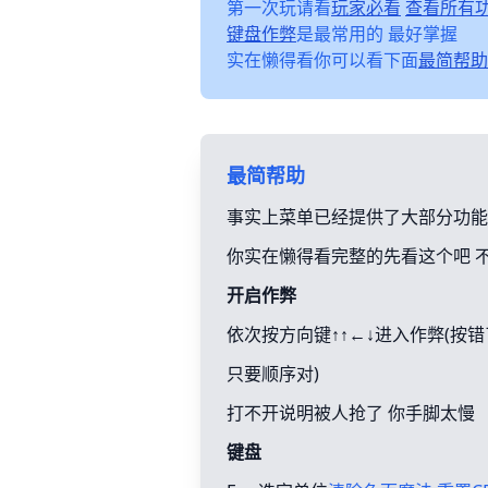
第一次玩请看
玩家必看
查看所有
键盘作弊
是最常用的 最好掌握
实在懒得看你可以看下面
最简帮助
最简帮助
事实上菜单已经提供了大部分功能
你实在懒得看完整的先看这个吧 
开启作弊
依次按方向键↑↑←↓进入作弊(按
只要顺序对)
打不开说明被人抢了 你手脚太慢
键盘