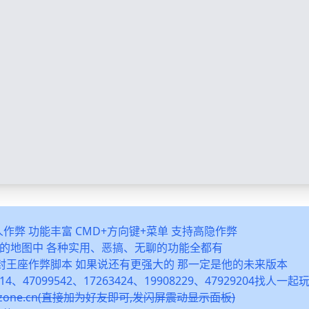
多人作弊 功能丰富 CMD+方向键+菜单 支持高隐作弊
之类的地图中 各种实用、恶搞、无聊的功能全都有
封王座作弊脚本 如果说还有更强大的 那一定是他的未来版本
14、47099542、17263424、19908229、47929204找人一
snzone.cn(直接加为好友即可,发闪屏震动显示面板)