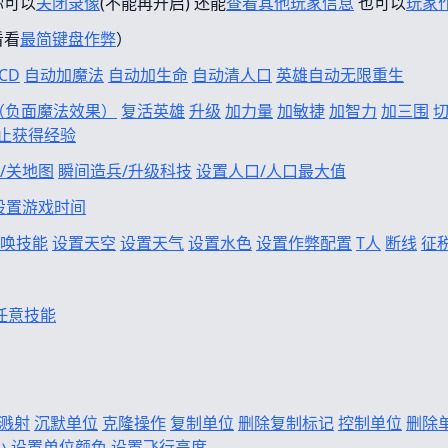
你可以
关闭录像
(不能再开启) 还能
查看其他玩家信息
也可以
玩家
看看
最简键盘作弊
）
CD
自动加魔法
自动加生命
自动清人口
英雄自动无限重生
f（负面魔法效果）
复活英雄
升级
加力量
加敏捷
加智力
加三围
止获得经验
/关地图
瞬间造兵/升级科技
设置人口/人口最大值
设置游戏时间
唤技能
设置天空
设置天气
设置水色
设置作弊配置
T人
断线
征
任意技能
溅射
沉默单位
克隆操作
复制单位
删除复制标记
控制单位
删除
小
设置单位颜色
设置飞行高度