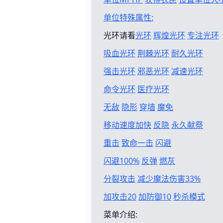
单位特殊属性:
光环请看
光环
辉煌光环
专注光环
吸血光环
荆棘光环
耐久光环
强击光环
邪恶光环
减速光环
命令光环
医疗光环
无敌
隐形
穿墙
魔免
移动速度加快
反隐
永久献祭
重击
致命一击
闪避
闪避100%
反弹
燃灰
分裂攻击
减少魔法伤害33%
加攻击20
加防御10
秒杀模式
菜单介绍: