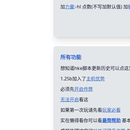
加
力量
:-hl 点数(不写加默认值) 加
所有功能
想知道hke脚本更新历史可以点这
1.25b加入了
主机优势
必须先
开启作弊
无法开启
看这
如果第一次玩请先看
玩家必看
实在懒得看你可以看
最简帮助
基