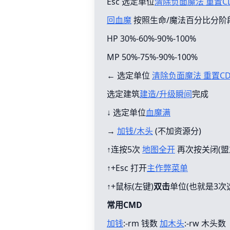
Esc 选定单位
清除负面魔法 重置C
回血魔
按照生命/魔法百分比分阶
HP 30%-60%-90%-100%
MP 50%-75%-90%-100%
← 选定单位
清除负面魔法 重置C
选定建筑
建造/升级瞬间
完成
↓ 选定单位
血魔满
→
加钱/木头
(不加资源分)
↑连按5次
地图全开
再次按关闭(盟
↑+Esc 打开
主作弊菜单
↑+鼠标(左键)
双击
单位(也就是3次
常用CMD
加钱
:-rm 钱数
加木头
:-rw 木头数