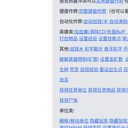
感觉热键冲突可以
关闭键盘作弊
键盘作弊:
完整键盘作弊
（也可以
自动化作弊:
自动加钱/木
自动清除
英雄类:
加血魔/清除CD/负面Buf
打包物品
设置经验
设置技能点
禁
其他:
加钱木
彩字聊天
悬浮彩字
开
破解英雄限制(矿图)
设置金矿数
生树
荒芜
双倍经验
重设出生点
召
改名
获得任意单位
获得任意物品
获得
获得尸体
单位类:
瞬移/移动单位
隐藏加攻
隐藏加攻
单位MPHP
获得农民
设置单位大