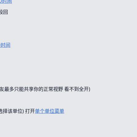
D时间
段回
D时间
友最多只能共享你的正常视野 看不到全开)
选择该单位) 打开
单个单位菜单