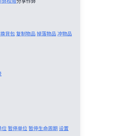
作弊权限
分享作弊
切换背包
复制物品
掉落物品
冲物品
税
单位
暂停单位
暂停生命周期
设置