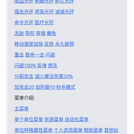
吸血光环
荆棘光环
耐久光环
强击光环
邪恶光环
减速光环
命令光环
医疗光环
无敌
隐形
穿墙
魔免
移动速度加快
反隐
永久献祭
重击
致命一击
闪避
闪避100%
反弹
燃灰
分裂攻击
减少魔法伤害33%
加攻击20
加防御10
秒杀模式
菜单介绍:
主菜单
单个单位菜单
资源菜单
自动化菜单
单位特殊属性菜单
个人选项菜单
帮助菜单
其他玩