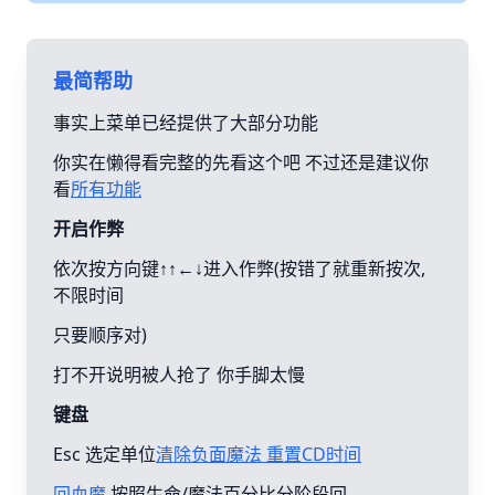
最简帮助
事实上菜单已经提供了大部分功能
你实在懒得看完整的先看这个吧 不过还是建议你
看
所有功能
开启作弊
依次按方向键↑↑←↓进入作弊(按错了就重新按次,
不限时间
只要顺序对)
打不开说明被人抢了 你手脚太慢
键盘
Esc 选定单位
清除负面魔法 重置CD时间
回血魔
按照生命/魔法百分比分阶段回