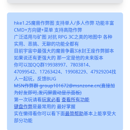
hke1.25魔兽作弊图 支持单人/多人作弊 功能丰富
CMD+方向键+菜单 支持高隐作弊
广泛适用与矿图 对抗 RPG 3C之类的地图中 各种
实用、恶搞、无聊的功能全都有
目前宇宙中最强大的魔兽争霸3冰封王座作弊脚本
如果说还有更强大的 那一定是他的未来版本
你可以加QQ群19938997、7803814、
47099542、17263424、19908229、47929204找
人一起玩，反馈BUG
MSN作弊群 group101672@msnzone.cn(直接加
为好友即可,发闪屏震动显示面板)
第一次玩请看
玩家必看
查看所有功能
键盘作弊
是最常用的 最好掌握
实在懒得看你可以看下面
最简帮助
基本上能享受大
部分功能