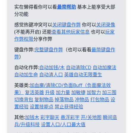
实在懒得看你可以看
最简帮助
基本上能享受大部
分功能
感觉热键冲突可以
关闭键盘作弊
你可以
关闭录像
(不能再开启) 还能
查看其他玩家信息
也可以
玩家
作弊权限
分享作弊
键盘作弊:
完整键盘作弊
（也可以看看
最简键盘作
弊
）
自动化作弊:
自动加钱/木
自动清除CD
自动加魔法
自动加生命
自动清人口
英雄自动无限重生
英雄类:
加血魔/清除CD/负面Buff（负面魔法效
果）
复活英雄
升级
加力量
加敏捷
加智力
加三围
切换背包
复制物品
掉落物品
冲物品
打包物品
设
置经验
设置技能点
禁止获得经验
其他:
加钱木
彩字聊天
悬浮彩字
开/关地图
瞬间造
兵/升级科技
设置人口/人口最大值