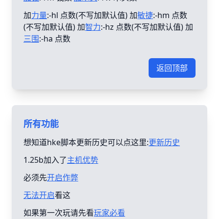
加
力量
:-hl 点数(不写加默认值) 加
敏捷
:-hm 点数
(不写加默认值) 加
智力
:-hz 点数(不写加默认值) 加
三围
:-ha 点数
返回顶部
所有功能
想知道hke脚本更新历史可以点这里:
更新历史
1.25b加入了
主机优势
必须先
开启作弊
无法开启
看这
如果第一次玩请先看
玩家必看