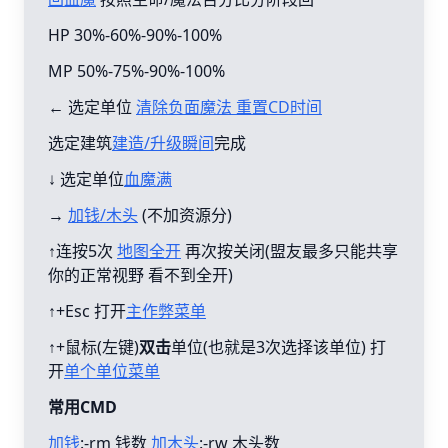
HP 30%-60%-90%-100%
MP 50%-75%-90%-100%
← 选定单位
清除负面魔法 重置CD时间
选定建筑
建造/升级瞬间
完成
↓ 选定单位
血魔满
→
加钱/木头
(不加资源分)
↑连按5次
地图全开
再次按关闭(盟友最多只能共享
你的正常视野 看不到全开)
↑+Esc 打开
主作弊菜单
↑+鼠标(左键)
双击
单位(也就是3次选择该单位) 打
开
单个单位菜单
常用CMD
加钱
:-rm 钱数
加木头
:-rw 木头数