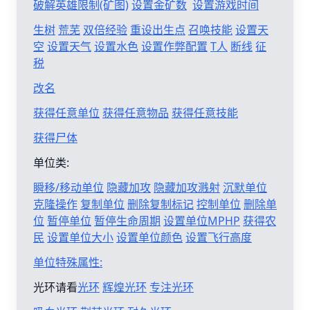
破解英雄限制(矿图)
设置金矿数
设置游戏时间
生树
荒芜
双倍经验
重设出生点
召唤技能
设置天
空
设置天气
设置水色
设置作弊配置
T人
断线
征
税
改名
获得任意单位
获得任意物品
获得任意技能
获得尸体
单位类:
瞬移/移动单位
隐藏加攻
隐藏加攻溅射
沉默单位
克隆操作
复制单位
删除复制标记
控制单位
删除单
位
暂停单位
暂停生命周期
设置单位MPHP
获得农
民
设置单位大小
设置单位颜色
设置飞行高度
单位特殊属性:
光环请看
光环
辉煌光环
专注光环