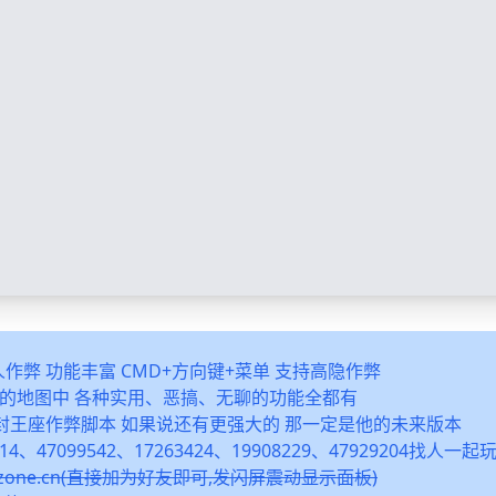
多人作弊 功能丰富 CMD+方向键+菜单 支持高隐作弊
之类的地图中 各种实用、恶搞、无聊的功能全都有
封王座作弊脚本 如果说还有更强大的 那一定是他的未来版本
14、47099542、17263424、19908229、47929204找人一
snzone.cn(直接加为好友即可,发闪屏震动显示面板)