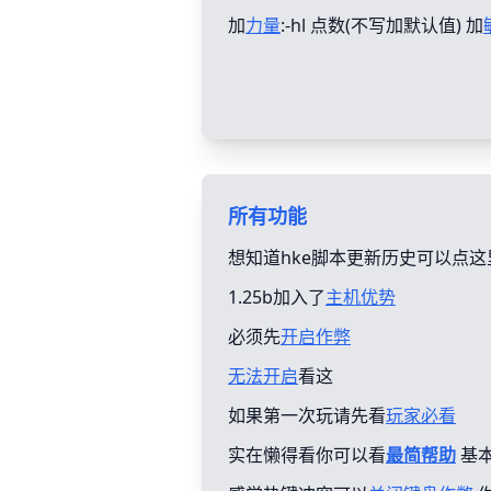
加
力量
:-hl 点数(不写加默认值) 加
所有功能
想知道hke脚本更新历史可以点这
1.25b加入了
主机优势
必须先
开启作弊
无法开启
看这
如果第一次玩请先看
玩家必看
实在懒得看你可以看
最简帮助
基