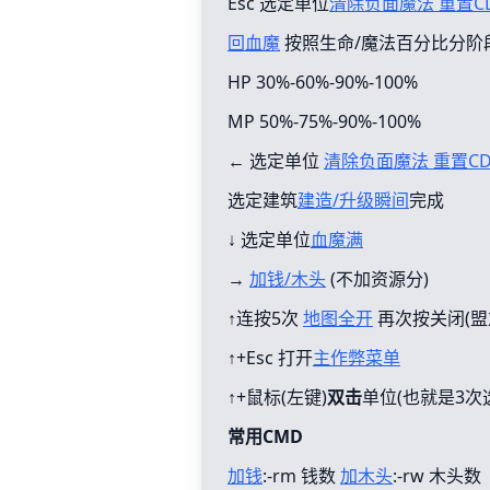
Esc 选定单位
清除负面魔法 重置C
回血魔
按照生命/魔法百分比分阶
HP 30%-60%-90%-100%
MP 50%-75%-90%-100%
← 选定单位
清除负面魔法 重置C
选定建筑
建造/升级瞬间
完成
↓ 选定单位
血魔满
→
加钱/木头
(不加资源分)
↑连按5次
地图全开
再次按关闭(盟
↑+Esc 打开
主作弊菜单
↑+鼠标(左键)
双击
单位(也就是3次
常用CMD
加钱
:-rm 钱数
加木头
:-rw 木头数