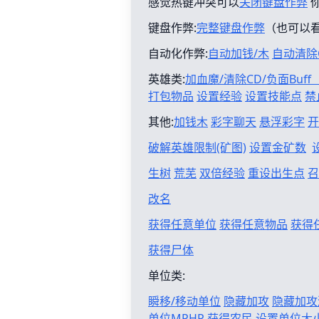
感觉热键冲突可以
关闭键盘作弊
键盘作弊:
完整键盘作弊
（也可以
自动化作弊:
自动加钱/木
自动清除
英雄类:
加血魔/清除CD/负面Buf
打包物品
设置经验
设置技能点
禁
其他:
加钱木
彩字聊天
悬浮彩字
开
破解英雄限制(矿图)
设置金矿数
生树
荒芜
双倍经验
重设出生点
召
改名
获得任意单位
获得任意物品
获得
获得尸体
单位类:
瞬移/移动单位
隐藏加攻
隐藏加攻
单位MPHP
获得农民
设置单位大