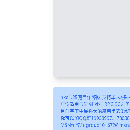
hke1.25魔兽作弊图 支持单人/
广泛适用与矿图 对抗 RPG 3C
目前宇宙中最强大的魔兽争霸3冰
你可以加QQ群19938997、78038
MSN作弊群 group101672@m