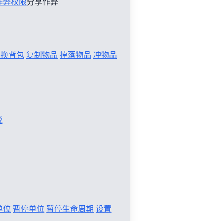
作弊权限
分享作弊
切换背包
复制物品
掉落物品
冲物品
税
单位
暂停单位
暂停生命周期
设置