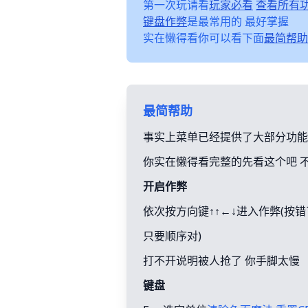
第一次玩请看
玩家必看
查看所有
键盘作弊
是最常用的 最好掌握
实在懒得看你可以看下面
最简帮助
最简帮助
事实上菜单已经提供了大部分功能
你实在懒得看完整的先看这个吧 
开启作弊
依次按方向键↑↑←↓进入作弊(按
只要顺序对)
打不开说明被人抢了 你手脚太慢
键盘