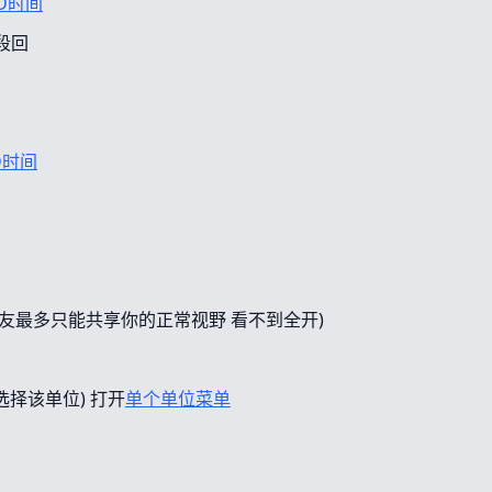
D时间
段回
D时间
友最多只能共享你的正常视野 看不到全开)
选择该单位) 打开
单个单位菜单