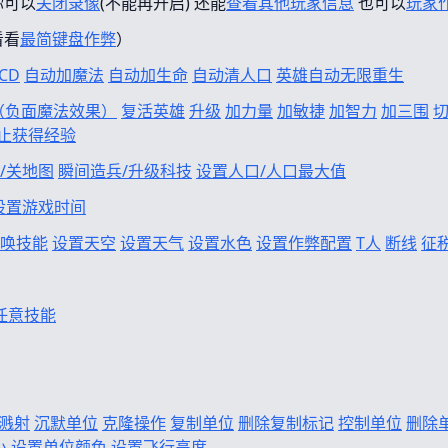
你可以
关闭录像
(不能再开启) 还能
查看其他玩家信息
也可以
玩家
看看
最简键盘作弊
）
CD
自动加魔法
自动加生命
自动清人口
英雄自动无限重生
f（负面魔法效果）
复活英雄
升级
加力量
加敏捷
加智力
加三围
止获得经验
/关地图
瞬间造兵/升级科技
设置人口/人口最大值
设置游戏时间
唤技能
设置天空
设置天气
设置水色
设置作弊配置
T人
断线
征
任意技能
溅射
沉默单位
克隆操作
复制单位
删除复制标记
控制单位
删除
小
设置单位颜色
设置飞行高度