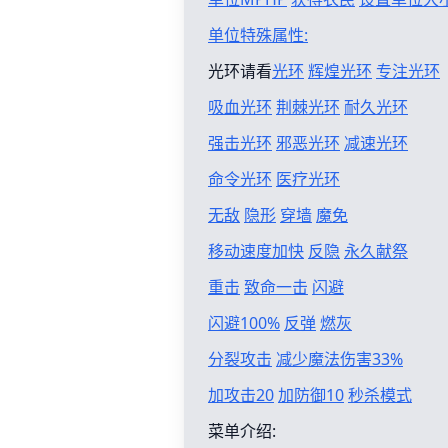
单位特殊属性:
光环请看
光环
辉煌光环
专注光环
吸血光环
荆棘光环
耐久光环
强击光环
邪恶光环
减速光环
命令光环
医疗光环
无敌
隐形
穿墙
魔免
移动速度加快
反隐
永久献祭
重击
致命一击
闪避
闪避100%
反弹
燃灰
分裂攻击
减少魔法伤害33%
加攻击20
加防御10
秒杀模式
菜单介绍: