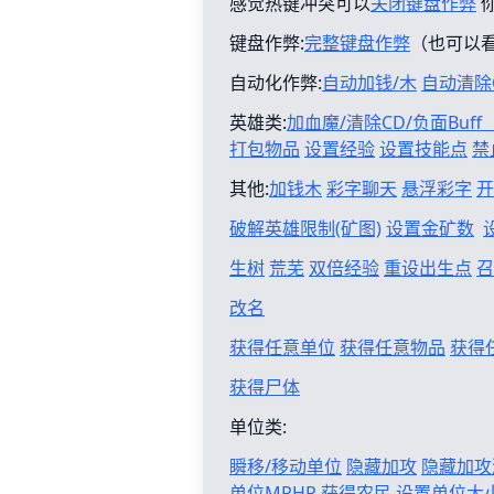
感觉热键冲突可以
关闭键盘作弊
键盘作弊:
完整键盘作弊
（也可以
自动化作弊:
自动加钱/木
自动清除
英雄类:
加血魔/清除CD/负面Buf
打包物品
设置经验
设置技能点
禁
其他:
加钱木
彩字聊天
悬浮彩字
开
破解英雄限制(矿图)
设置金矿数
生树
荒芜
双倍经验
重设出生点
召
改名
获得任意单位
获得任意物品
获得
获得尸体
单位类:
瞬移/移动单位
隐藏加攻
隐藏加攻
单位MPHP
获得农民
设置单位大