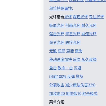
单位特殊属性:
光环请看
光环
辉煌光环
专注光环
吸血光环
荆棘光环
耐久光环
强击光环
邪恶光环
减速光环
命令光环
医疗光环
无敌
隐形
穿墙
魔免
移动速度加快
反隐
永久献祭
重击
致命一击
闪避
闪避100%
反弹
燃灰
分裂攻击
减少魔法伤害33%
加攻击20
加防御10
秒杀模式
菜单介绍: