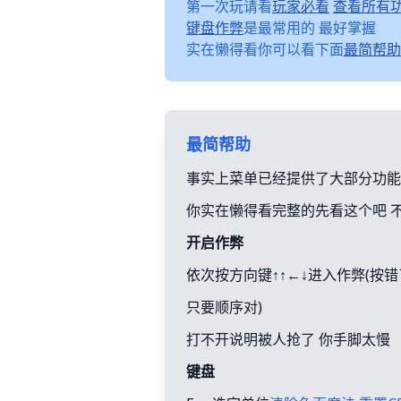
第一次玩请看
玩家必看
查看所有
键盘作弊
是最常用的 最好掌握
实在懒得看你可以看下面
最简帮助
最简帮助
事实上菜单已经提供了大部分功能
你实在懒得看完整的先看这个吧 
开启作弊
依次按方向键↑↑←↓进入作弊(按
只要顺序对)
打不开说明被人抢了 你手脚太慢
键盘