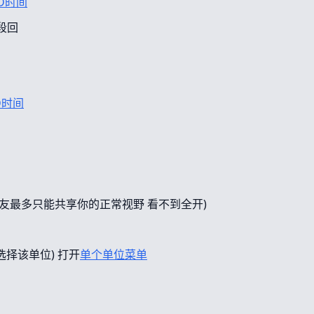
D时间
段回
D时间
友最多只能共享你的正常视野 看不到全开)
选择该单位) 打开
单个单位菜单