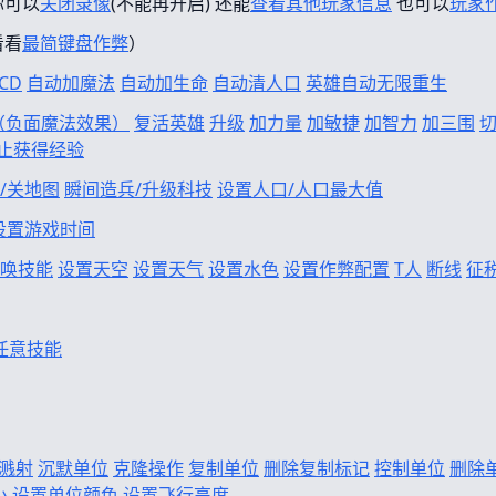
你可以
关闭录像
(不能再开启) 还能
查看其他玩家信息
也可以
玩家
看看
最简键盘作弊
）
CD
自动加魔法
自动加生命
自动清人口
英雄自动无限重生
f（负面魔法效果）
复活英雄
升级
加力量
加敏捷
加智力
加三围
止获得经验
/关地图
瞬间造兵/升级科技
设置人口/人口最大值
设置游戏时间
唤技能
设置天空
设置天气
设置水色
设置作弊配置
T人
断线
征
任意技能
溅射
沉默单位
克隆操作
复制单位
删除复制标记
控制单位
删除
小
设置单位颜色
设置飞行高度