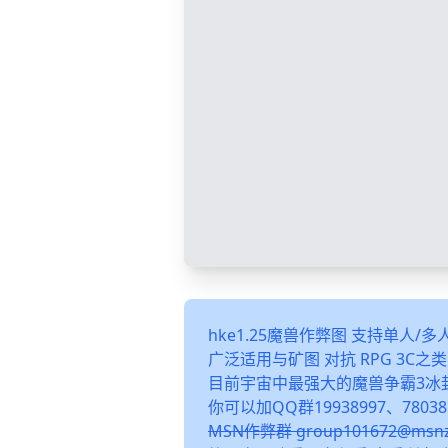
hke1.25魔兽作弊图 支持单人/
广泛适用与矿图 对抗 RPG 3C
目前宇宙中最强大的魔兽争霸3冰
你可以加QQ群19938997、78038
MSN作弊群 group101672@m