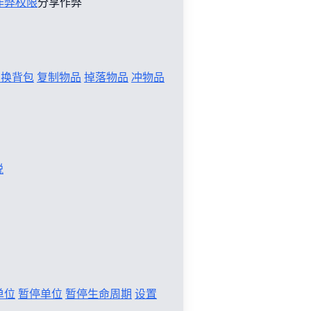
作弊权限
分享作弊
切换背包
复制物品
掉落物品
冲物品
税
单位
暂停单位
暂停生命周期
设置