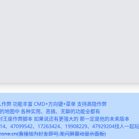
多人作弊 功能丰富 CMD+方向键+菜单 支持高隐作弊
之类的地图中 各种实用、恶搞、无聊的功能全都有
封王座作弊脚本 如果说还有更强大的 那一定是他的未来版本
14、47099542、17263424、19908229、47929204找人一
snzone.cn(直接加为好友即可,发闪屏震动显示面板)