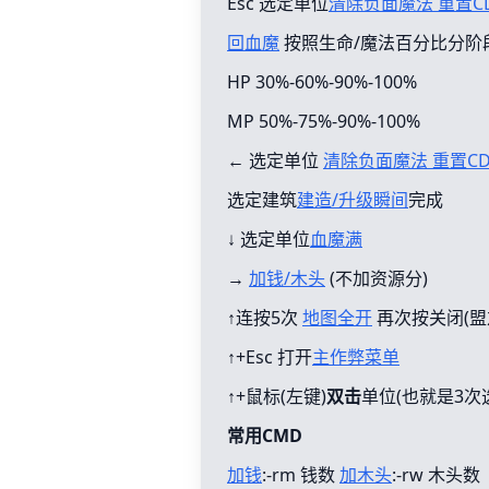
Esc 选定单位
清除负面魔法 重置C
回血魔
按照生命/魔法百分比分阶
HP 30%-60%-90%-100%
MP 50%-75%-90%-100%
← 选定单位
清除负面魔法 重置C
选定建筑
建造/升级瞬间
完成
↓ 选定单位
血魔满
→
加钱/木头
(不加资源分)
↑连按5次
地图全开
再次按关闭(盟
↑+Esc 打开
主作弊菜单
↑+鼠标(左键)
双击
单位(也就是3次
常用CMD
加钱
:-rm 钱数
加木头
:-rw 木头数