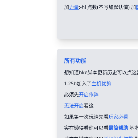
加
力量
:-hl 点数(不写加默认值) 加
所有功能
想知道hke脚本更新历史可以点这
1.25b加入了
主机优势
必须先
开启作弊
无法开启
看这
如果第一次玩请先看
玩家必看
实在懒得看你可以看
最简帮助
基