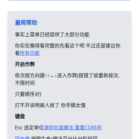
最简帮助
事实上菜单已经提供了大部分功能
你实在懒得看完整的先看这个吧 不过还是建议你
看
所有功能
开启作弊
依次按方向键↑↑←↓进入作弊(按错了就重新按次,
不限时间
只要顺序对)
打不开说明被人抢了 你手脚太慢
键盘
Esc 选定单位
清除负面魔法 重置CD时间
回血魔
按照生命/魔法百分比分阶段回