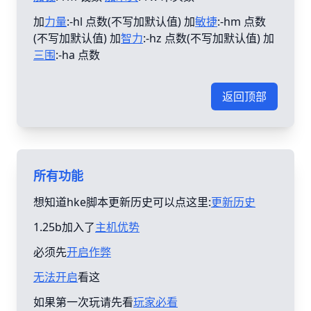
加
力量
:-hl 点数(不写加默认值) 加
敏捷
:-hm 点数
(不写加默认值) 加
智力
:-hz 点数(不写加默认值) 加
三围
:-ha 点数
返回顶部
所有功能
想知道hke脚本更新历史可以点这里:
更新历史
1.25b加入了
主机优势
必须先
开启作弊
无法开启
看这
如果第一次玩请先看
玩家必看