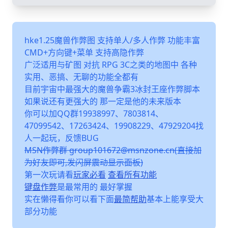
hke1.25魔兽作弊图 支持单人/多人作弊 功能丰富
CMD+方向键+菜单 支持高隐作弊
广泛适用与矿图 对抗 RPG 3C之类的地图中 各种
实用、恶搞、无聊的功能全都有
目前宇宙中最强大的魔兽争霸3冰封王座作弊脚本
如果说还有更强大的 那一定是他的未来版本
你可以加QQ群19938997、7803814、
47099542、17263424、19908229、47929204找
人一起玩，反馈BUG
MSN作弊群 group101672@msnzone.cn(直接加
为好友即可,发闪屏震动显示面板)
第一次玩请看
玩家必看
查看所有功能
键盘作弊
是最常用的 最好掌握
实在懒得看你可以看下面
最简帮助
基本上能享受大
部分功能