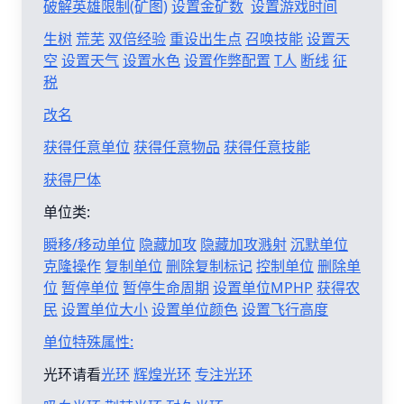
破解英雄限制(矿图)
设置金矿数
设置游戏时间
生树
荒芜
双倍经验
重设出生点
召唤技能
设置天
空
设置天气
设置水色
设置作弊配置
T人
断线
征
税
改名
获得任意单位
获得任意物品
获得任意技能
获得尸体
单位类:
瞬移/移动单位
隐藏加攻
隐藏加攻溅射
沉默单位
克隆操作
复制单位
删除复制标记
控制单位
删除单
位
暂停单位
暂停生命周期
设置单位MPHP
获得农
民
设置单位大小
设置单位颜色
设置飞行高度
单位特殊属性:
光环请看
光环
辉煌光环
专注光环