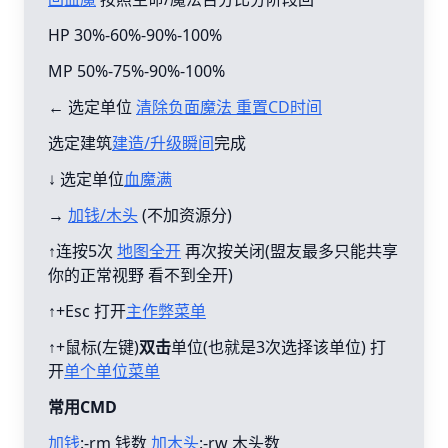
HP 30%-60%-90%-100%
MP 50%-75%-90%-100%
← 选定单位
清除负面魔法 重置CD时间
选定建筑
建造/升级瞬间
完成
↓ 选定单位
血魔满
→
加钱/木头
(不加资源分)
↑连按5次
地图全开
再次按关闭(盟友最多只能共享
你的正常视野 看不到全开)
↑+Esc 打开
主作弊菜单
↑+鼠标(左键)
双击
单位(也就是3次选择该单位) 打
开
单个单位菜单
常用CMD
加钱
:-rm 钱数
加木头
:-rw 木头数