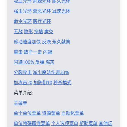
吸血光环
荆棘光环
耐久光环
强击光环
邪恶光环
减速光环
命令光环
医疗光环
无敌
隐形
穿墙
魔免
移动速度加快
反隐
永久献祭
重击
致命一击
闪避
闪避100%
反弹
燃灰
分裂攻击
减少魔法伤害33%
加攻击20
加防御10
秒杀模式
菜单介绍:
主菜单
单个单位菜单
资源菜单
自动化菜单
单位特殊属性菜单
个人选项菜单
帮助菜单
其他玩