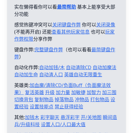
实在懒得看你可以看
最简帮助
基本上能享受大部
分功能
感觉热键冲突可以
关闭键盘作弊
你可以
关闭录像
(不能再开启) 还能
查看其他玩家信息
也可以
玩家
作弊权限
分享作弊
键盘作弊:
完整键盘作弊
（也可以看看
最简键盘作
弊
）
自动化作弊:
自动加钱/木
自动清除CD
自动加魔法
自动加生命
自动清人口
英雄自动无限重生
英雄类:
加血魔/清除CD/负面Buff（负面魔法效
果）
复活英雄
升级
加力量
加敏捷
加智力
加三围
切换背包
复制物品
掉落物品
冲物品
打包物品
设
置经验
设置技能点
禁止获得经验
其他:
加钱木
彩字聊天
悬浮彩字
开/关地图
瞬间造
兵/升级科技
设置人口/人口最大值