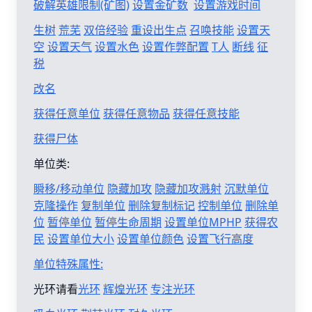
破解英雄限制(矿图)
设置金矿数
设置游戏时间
生树
荒芜
双倍经验
重设出生点
召唤技能
设置天
空
设置天气
设置水色
设置作弊配置
T人
断线
征
税
改名
获得任意单位
获得任意物品
获得任意技能
获得尸体
单位类:
瞬移/移动单位
隐藏加攻
隐藏加攻溅射
沉默单位
克隆操作
复制单位
删除复制标记
控制单位
删除单
位
暂停单位
暂停生命周期
设置单位MPHP
获得农
民
设置单位大小
设置单位颜色
设置飞行高度
单位特殊属性:
光环请看
光环
辉煌光环
专注光环