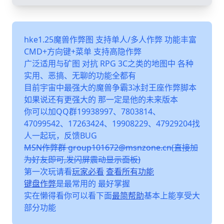
hke1.25魔兽作弊图 支持单人/多人作弊 功能丰富
CMD+方向键+菜单 支持高隐作弊
广泛适用与矿图 对抗 RPG 3C之类的地图中 各种
实用、恶搞、无聊的功能全都有
目前宇宙中最强大的魔兽争霸3冰封王座作弊脚本
如果说还有更强大的 那一定是他的未来版本
你可以加QQ群19938997、7803814、
47099542、17263424、19908229、47929204找
人一起玩，反馈BUG
MSN作弊群 group101672@msnzone.cn(直接加
为好友即可,发闪屏震动显示面板)
第一次玩请看
玩家必看
查看所有功能
键盘作弊
是最常用的 最好掌握
实在懒得看你可以看下面
最简帮助
基本上能享受大
部分功能