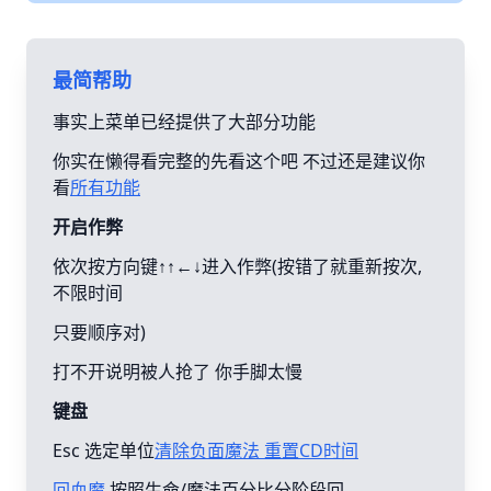
最简帮助
事实上菜单已经提供了大部分功能
你实在懒得看完整的先看这个吧 不过还是建议你
看
所有功能
开启作弊
依次按方向键↑↑←↓进入作弊(按错了就重新按次,
不限时间
只要顺序对)
打不开说明被人抢了 你手脚太慢
键盘
Esc 选定单位
清除负面魔法 重置CD时间
回血魔
按照生命/魔法百分比分阶段回