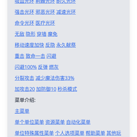
吸血光环
荆棘光环
耐久光环
强击光环
邪恶光环
减速光环
命令光环
医疗光环
无敌
隐形
穿墙
魔免
移动速度加快
反隐
永久献祭
重击
致命一击
闪避
闪避100%
反弹
燃灰
分裂攻击
减少魔法伤害33%
加攻击20
加防御10
秒杀模式
菜单介绍:
主菜单
单个单位菜单
资源菜单
自动化菜单
单位特殊属性菜单
个人选项菜单
帮助菜单
其他玩