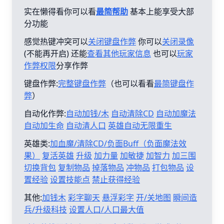
实在懒得看你可以看
最简帮助
基本上能享受大部
分功能
感觉热键冲突可以
关闭键盘作弊
你可以
关闭录像
(不能再开启) 还能
查看其他玩家信息
也可以
玩家
作弊权限
分享作弊
键盘作弊:
完整键盘作弊
（也可以看看
最简键盘作
弊
）
自动化作弊:
自动加钱/木
自动清除CD
自动加魔法
自动加生命
自动清人口
英雄自动无限重生
英雄类:
加血魔/清除CD/负面Buff（负面魔法效
果）
复活英雄
升级
加力量
加敏捷
加智力
加三围
切换背包
复制物品
掉落物品
冲物品
打包物品
设
置经验
设置技能点
禁止获得经验
其他:
加钱木
彩字聊天
悬浮彩字
开/关地图
瞬间造
兵/升级科技
设置人口/人口最大值