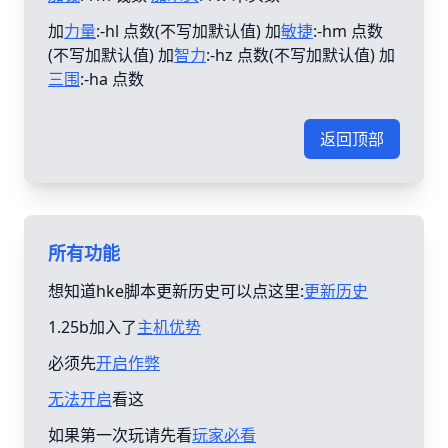
加
力量
:-hl 点数(不写加默认值) 加
敏捷
:-hm 点数
(不写加默认值) 加
智力
:-hz 点数(不写加默认值) 加
三围
:-ha 点数
返回顶部
所有功能
想知道hke脚本更新历史可以点这里:
更新历史
1.25b加入了
主机优势
必须先
开启作弊
无法开启
看这
如果第一次玩请先看
玩家必看