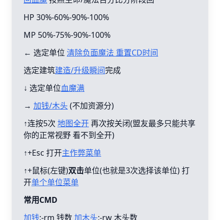
HP 30%-60%-90%-100%
MP 50%-75%-90%-100%
← 选定单位
清除负面魔法 重置CD时间
选定建筑
建造/升级瞬间
完成
↓ 选定单位
血魔满
→
加钱/木头
(不加资源分)
↑连按5次
地图全开
再次按关闭(盟友最多只能共享
你的正常视野 看不到全开)
↑+Esc 打开
主作弊菜单
↑+鼠标(左键)
双击
单位(也就是3次选择该单位) 打
开
单个单位菜单
常用CMD
加钱
:-rm 钱数
加木头
:-rw 木头数