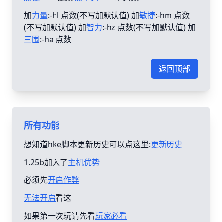
加
力量
:-hl 点数(不写加默认值) 加
敏捷
:-hm 点数
(不写加默认值) 加
智力
:-hz 点数(不写加默认值) 加
三围
:-ha 点数
返回顶部
所有功能
想知道hke脚本更新历史可以点这里:
更新历史
1.25b加入了
主机优势
必须先
开启作弊
无法开启
看这
如果第一次玩请先看
玩家必看