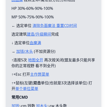
HP 30%-60%-90%-100%
MP 50%-75%-90%-100%
← 选定单位
清除负面魔法 重置CD时间
选定建筑
建造/升级瞬间
完成
↓ 选定单位
血魔满
→
加钱/木头
(不加资源分)
↑连按5次
地图全开
再次按关闭(盟友最多只能共享
你的正常视野 看不到全开)
↑+Esc 打开
主作弊菜单
↑+鼠标(左键)
双击
单位(也就是3次选择该单位) 打
开
单个单位菜单
常用CMD
加钱
:-rm 钱数
加木头
:-rw 木头数