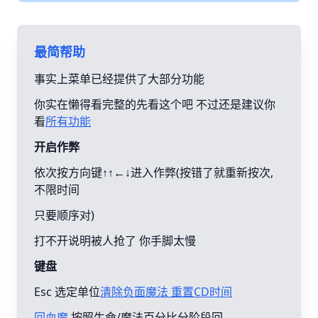
最简帮助
事实上菜单已经提供了大部分功能
你实在懒得看完整的先看这个吧 不过还是建议你
看
所有功能
开启作弊
依次按方向键↑↑←↓进入作弊(按错了就重新按次,
不限时间
只要顺序对)
打不开说明被人抢了 你手脚太慢
键盘
Esc 选定单位
清除负面魔法 重置CD时间
回血魔
按照生命/魔法百分比分阶段回