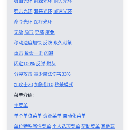
吸血光环
荆棘光环
耐久光环
强击光环
邪恶光环
减速光环
命令光环
医疗光环
无敌
隐形
穿墙
魔免
移动速度加快
反隐
永久献祭
重击
致命一击
闪避
闪避100%
反弹
燃灰
分裂攻击
减少魔法伤害33%
加攻击20
加防御10
秒杀模式
菜单介绍:
主菜单
单个单位菜单
资源菜单
自动化菜单
单位特殊属性菜单
个人选项菜单
帮助菜单
其他玩