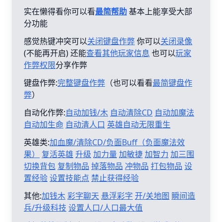
实在懒得看你可以看
最简帮助
基本上能享受大部
分功能
感觉热键冲突可以
关闭键盘作弊
你可以
关闭录像
(不能再开启) 还能
查看其他玩家信息
也可以
玩家
作弊权限
分享作弊
键盘作弊:
完整键盘作弊
（也可以看看
最简键盘作
弊
）
自动化作弊:
自动加钱/木
自动清除CD
自动加魔法
自动加生命
自动清人口
英雄自动无限重生
英雄类:
加血魔/清除CD/负面Buff（负面魔法效
果）
复活英雄
升级
加力量
加敏捷
加智力
加三围
切换背包
复制物品
掉落物品
冲物品
打包物品
设
置经验
设置技能点
禁止获得经验
其他:
加钱木
彩字聊天
悬浮彩字
开/关地图
瞬间造
兵/升级科技
设置人口/人口最大值