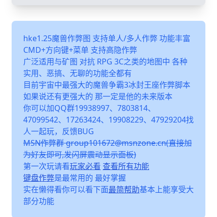
hke1.25魔兽作弊图 支持单人/多人作弊 功能丰富
CMD+方向键+菜单 支持高隐作弊
广泛适用与矿图 对抗 RPG 3C之类的地图中 各种
实用、恶搞、无聊的功能全都有
目前宇宙中最强大的魔兽争霸3冰封王座作弊脚本
如果说还有更强大的 那一定是他的未来版本
你可以加QQ群19938997、7803814、
47099542、17263424、19908229、47929204找
人一起玩，反馈BUG
MSN作弊群 group101672@msnzone.cn(直接加
为好友即可,发闪屏震动显示面板)
第一次玩请看
玩家必看
查看所有功能
键盘作弊
是最常用的 最好掌握
实在懒得看你可以看下面
最简帮助
基本上能享受大
部分功能