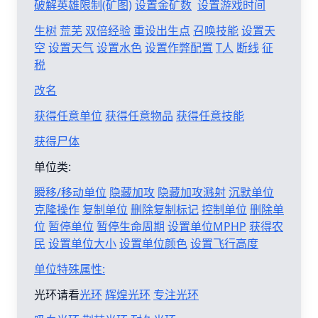
破解英雄限制(矿图)
设置金矿数
设置游戏时间
生树
荒芜
双倍经验
重设出生点
召唤技能
设置天
空
设置天气
设置水色
设置作弊配置
T人
断线
征
税
改名
获得任意单位
获得任意物品
获得任意技能
获得尸体
单位类:
瞬移/移动单位
隐藏加攻
隐藏加攻溅射
沉默单位
克隆操作
复制单位
删除复制标记
控制单位
删除单
位
暂停单位
暂停生命周期
设置单位MPHP
获得农
民
设置单位大小
设置单位颜色
设置飞行高度
单位特殊属性:
光环请看
光环
辉煌光环
专注光环