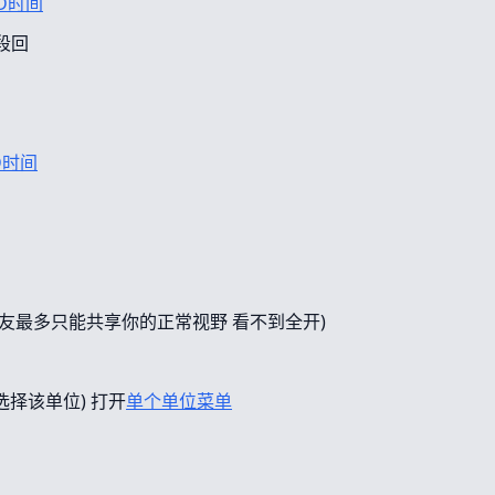
D时间
段回
D时间
友最多只能共享你的正常视野 看不到全开)
选择该单位) 打开
单个单位菜单