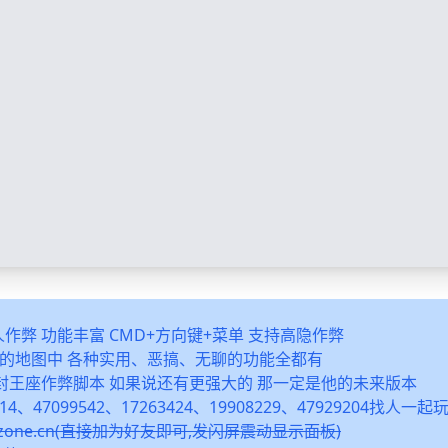
多人作弊 功能丰富 CMD+方向键+菜单 支持高隐作弊
之类的地图中 各种实用、恶搞、无聊的功能全都有
封王座作弊脚本 如果说还有更强大的 那一定是他的未来版本
14、47099542、17263424、19908229、47929204找人一
snzone.cn(直接加为好友即可,发闪屏震动显示面板)