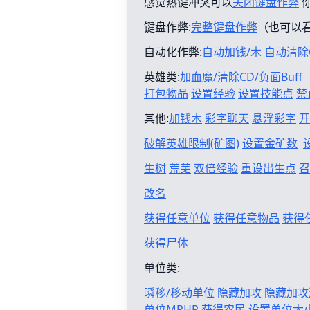
感觉热键冲突可以
关闭键盘作弊
键盘作弊:
完整键盘作弊
（也可以
自动化作弊:
自动加钱/木
自动清除
英雄类:
加血魔/清除CD/负面Buf
打包物品
设置经验
设置技能点
禁
其他:
加钱木
彩字聊天
悬浮彩字
开
破解英雄限制(矿图)
设置金矿数
生树
荒芜
双倍经验
重设出生点
召
改名
获得任意单位
获得任意物品
获得
获得尸体
单位类:
瞬移/移动单位
隐藏加攻
隐藏加攻
单位MPHP
获得农民
设置单位大