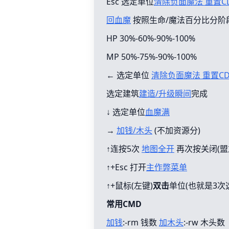
Esc 选定单位
清除负面魔法 重置C
回血魔
按照生命/魔法百分比分阶
HP 30%-60%-90%-100%
MP 50%-75%-90%-100%
← 选定单位
清除负面魔法 重置C
选定建筑
建造/升级瞬间
完成
↓ 选定单位
血魔满
→
加钱/木头
(不加资源分)
↑连按5次
地图全开
再次按关闭(盟
↑+Esc 打开
主作弊菜单
↑+鼠标(左键)
双击
单位(也就是3次
常用CMD
加钱
:-rm 钱数
加木头
:-rw 木头数