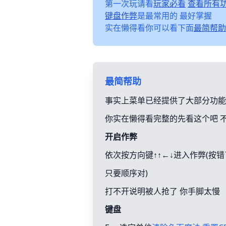
第一次玩请看
玩家必看
查看所有
键盘作弊
是最常用的 最好掌握
实在懒得看你可以看下面
最简帮助
最简帮助
事实上菜单已经提供了大部分功能
你实在懒得看完整的先看这个吧 
开启作弊
依次按方向键↑↑←↓进入作弊(按
只要顺序对)
打不开说明被人抢了 你手脚太慢
键盘