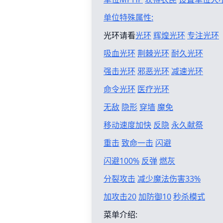
单位特殊属性:
光环请看
光环
辉煌光环
专注光环
吸血光环
荆棘光环
耐久光环
强击光环
邪恶光环
减速光环
命令光环
医疗光环
无敌
隐形
穿墙
魔免
移动速度加快
反隐
永久献祭
重击
致命一击
闪避
闪避100%
反弹
燃灰
分裂攻击
减少魔法伤害33%
加攻击20
加防御10
秒杀模式
菜单介绍: