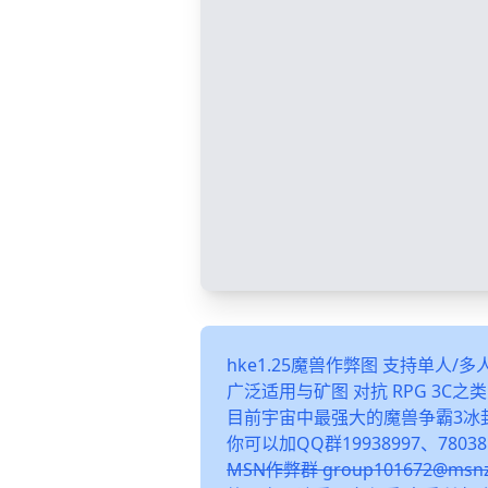
hke1.25魔兽作弊图 支持单人/
广泛适用与矿图 对抗 RPG 3C
目前宇宙中最强大的魔兽争霸3冰
你可以加QQ群19938997、78038
MSN作弊群 group101672@m