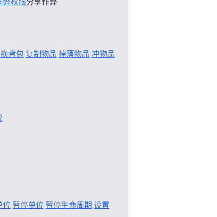
作弊权限
分享作弊
切换背包
复制物品
掉落物品
冲物品
税
单位
暂停单位
暂停生命周期
设置