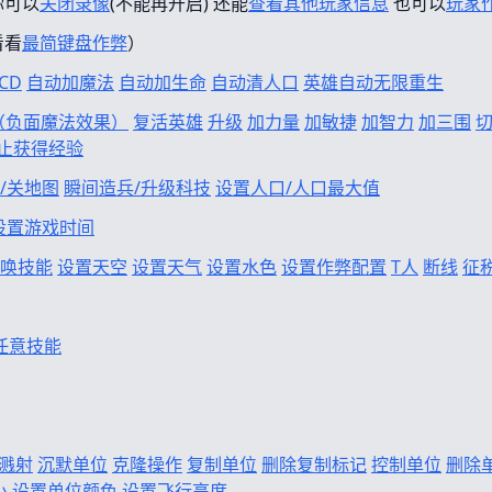
你可以
关闭录像
(不能再开启) 还能
查看其他玩家信息
也可以
玩家
看看
最简键盘作弊
）
CD
自动加魔法
自动加生命
自动清人口
英雄自动无限重生
f（负面魔法效果）
复活英雄
升级
加力量
加敏捷
加智力
加三围
止获得经验
/关地图
瞬间造兵/升级科技
设置人口/人口最大值
设置游戏时间
唤技能
设置天空
设置天气
设置水色
设置作弊配置
T人
断线
征
任意技能
溅射
沉默单位
克隆操作
复制单位
删除复制标记
控制单位
删除
小
设置单位颜色
设置飞行高度