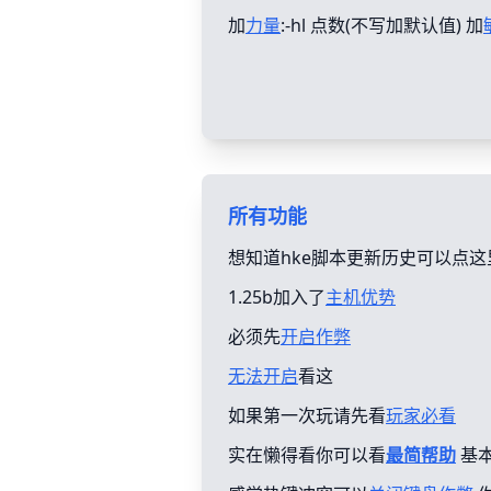
加
力量
:-hl 点数(不写加默认值) 加
所有功能
想知道hke脚本更新历史可以点这
1.25b加入了
主机优势
必须先
开启作弊
无法开启
看这
如果第一次玩请先看
玩家必看
实在懒得看你可以看
最简帮助
基