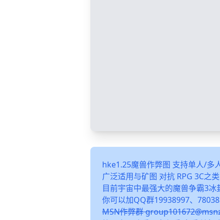
hke1.25魔兽作弊图 支持单人/
广泛适用与矿图 对抗 RPG 3C
目前宇宙中最强大的魔兽争霸3冰
你可以加QQ群19938997、78038
MSN作弊群 group101672@m