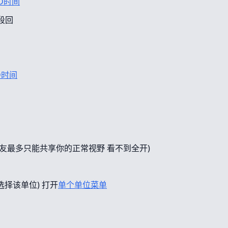
D时间
段回
D时间
友最多只能共享你的正常视野 看不到全开)
选择该单位) 打开
单个单位菜单