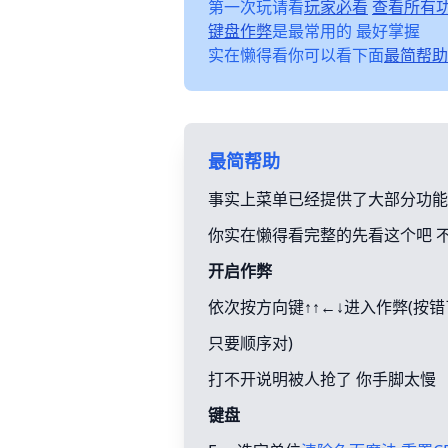
第一次玩请看
玩家必看
查看所有
键盘作弊
是最常用的 最好掌握
实在懒得看你可以看下面
最简帮助
最简帮助
事实上菜单已经提供了大部分功能
你实在懒得看完整的先看这个吧 
开启作弊
依次按方向键↑↑←↓进入作弊(按
只要顺序对)
打不开说明被人抢了 你手脚太慢
键盘