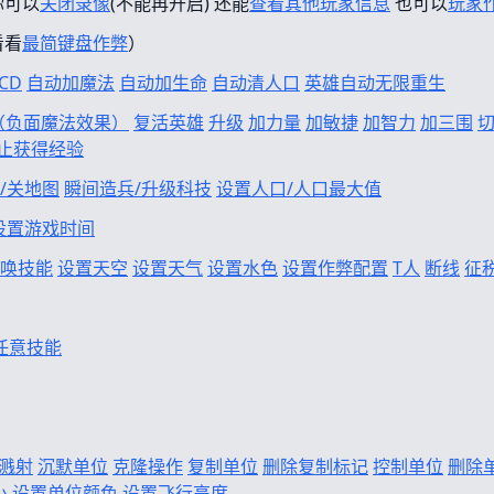
你可以
关闭录像
(不能再开启) 还能
查看其他玩家信息
也可以
玩家
看看
最简键盘作弊
）
CD
自动加魔法
自动加生命
自动清人口
英雄自动无限重生
f（负面魔法效果）
复活英雄
升级
加力量
加敏捷
加智力
加三围
止获得经验
/关地图
瞬间造兵/升级科技
设置人口/人口最大值
设置游戏时间
唤技能
设置天空
设置天气
设置水色
设置作弊配置
T人
断线
征
任意技能
溅射
沉默单位
克隆操作
复制单位
删除复制标记
控制单位
删除
小
设置单位颜色
设置飞行高度