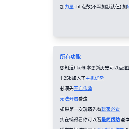
加
力量
:-hl 点数(不写加默认值) 加
所有功能
想知道hke脚本更新历史可以点这
1.25b加入了
主机优势
必须先
开启作弊
无法开启
看这
如果第一次玩请先看
玩家必看
实在懒得看你可以看
最简帮助
基