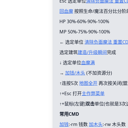
Esc 选定单位
清除负面魔法 重置C
回血魔
按照生命/魔法百分比分阶
HP 30%-60%-90%-100%
MP 50%-75%-90%-100%
← 选定单位
清除负面魔法 重置C
选定建筑
建造/升级瞬间
完成
↓ 选定单位
血魔满
→
加钱/木头
(不加资源分)
↑连按5次
地图全开
再次按关闭(盟
↑+Esc 打开
主作弊菜单
↑+鼠标(左键)
双击
单位(也就是3次
常用CMD
加钱
:-rm 钱数
加木头
:-rw 木头数