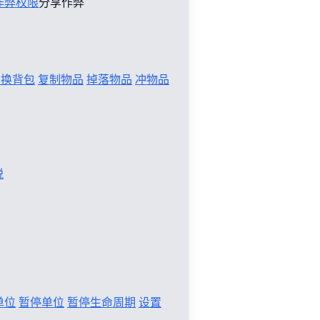
作弊权限
分享作弊
切换背包
复制物品
掉落物品
冲物品
税
单位
暂停单位
暂停生命周期
设置