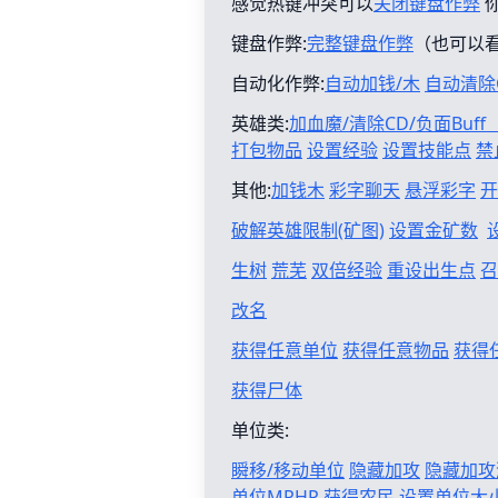
感觉热键冲突可以
关闭键盘作弊
键盘作弊:
完整键盘作弊
（也可以
自动化作弊:
自动加钱/木
自动清除
英雄类:
加血魔/清除CD/负面Buf
打包物品
设置经验
设置技能点
禁
其他:
加钱木
彩字聊天
悬浮彩字
开
破解英雄限制(矿图)
设置金矿数
生树
荒芜
双倍经验
重设出生点
召
改名
获得任意单位
获得任意物品
获得
获得尸体
单位类:
瞬移/移动单位
隐藏加攻
隐藏加攻
单位MPHP
获得农民
设置单位大