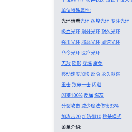
单位特殊属性:
光环请看
光环
辉煌光环
专注光环
吸血光环
荆棘光环
耐久光环
强击光环
邪恶光环
减速光环
命令光环
医疗光环
无敌
隐形
穿墙
魔免
移动速度加快
反隐
永久献祭
重击
致命一击
闪避
闪避100%
反弹
燃灰
分裂攻击
减少魔法伤害33%
加攻击20
加防御10
秒杀模式
菜单介绍: