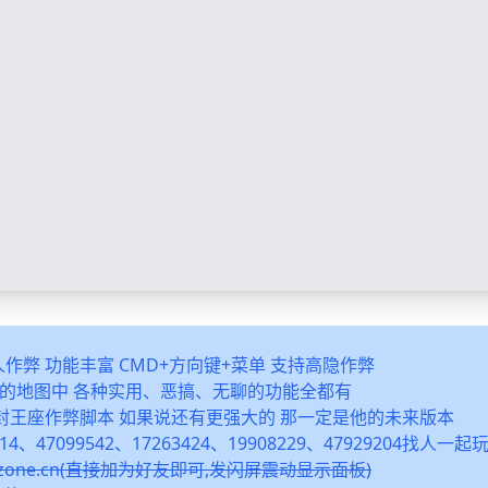
多人作弊 功能丰富 CMD+方向键+菜单 支持高隐作弊
之类的地图中 各种实用、恶搞、无聊的功能全都有
封王座作弊脚本 如果说还有更强大的 那一定是他的未来版本
14、47099542、17263424、19908229、47929204找人一
snzone.cn(直接加为好友即可,发闪屏震动显示面板)