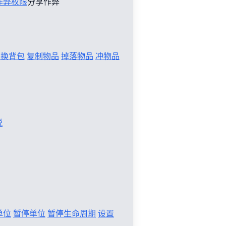
作弊权限
分享作弊
切换背包
复制物品
掉落物品
冲物品
税
单位
暂停单位
暂停生命周期
设置