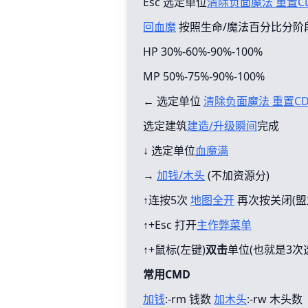
Esc 选定单位
清除负面魔法 重置C
回血魔
按照生命/魔法百分比分阶
HP 30%-60%-90%-100%
MP 50%-75%-90%-100%
← 选定单位
清除负面魔法 重置C
选定建筑
建造/升级瞬间
完成
↓ 选定单位
血魔满
→
加钱/木头
(不加资源分)
↑连按5次
地图全开
再次按关闭(盟
↑+Esc 打开
主作弊菜单
↑+鼠标(左键)
双击
单位(也就是3次
常用CMD
加钱
:-rm 钱数
加木头
:-rw 木头数