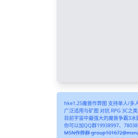
hke1.25魔兽作弊图 支持单人/
广泛适用与矿图 对抗 RPG 3C
目前宇宙中最强大的魔兽争霸3冰
你可以加QQ群19938997、78038
MSN作弊群 group101672@m