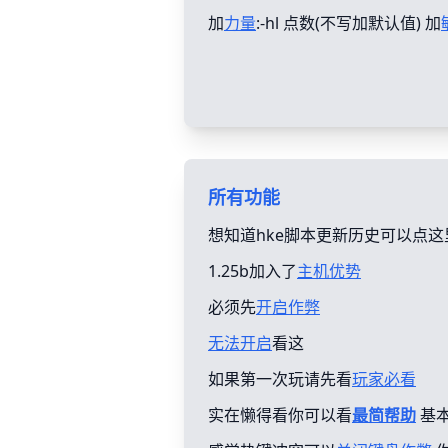
加
力量
:-hl 点数(不写加默认值) 加
所有功能
想知道hke脚本更新历史可以点这
1.25b加入了
主机优势
必须先
开启作弊
无法开启
看这
如果第一次玩请先看
玩家必看
实在懒得看你可以看
最简帮助
基