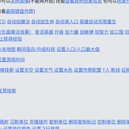
你可以
关闭录像
(不能再开启) 还能
查看其他玩家信息
也可以
玩家
看看
最简键盘作弊
）
CD
自动加魔法
自动加生命
自动清人口
英雄自动无限重生
f（负面魔法效果）
复活英雄
升级
加力量
加敏捷
加智力
加三围
止获得经验
/关地图
瞬间造兵/升级科技
设置人口/人口最大值
设置游戏时间
唤技能
设置天空
设置天气
设置水色
设置作弊配置
T人
断线
征
任意技能
溅射
沉默单位
克隆操作
复制单位
删除复制标记
控制单位
删除
小
设置单位颜色
设置飞行高度