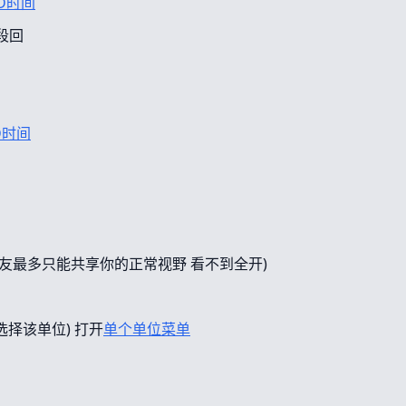
D时间
段回
D时间
友最多只能共享你的正常视野 看不到全开)
选择该单位) 打开
单个单位菜单