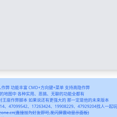
多人作弊 功能丰富 CMD+方向键+菜单 支持高隐作弊
之类的地图中 各种实用、恶搞、无聊的功能全都有
封王座作弊脚本 如果说还有更强大的 那一定是他的未来版本
14、47099542、17263424、19908229、47929204找人一
snzone.cn(直接加为好友即可,发闪屏震动显示面板)