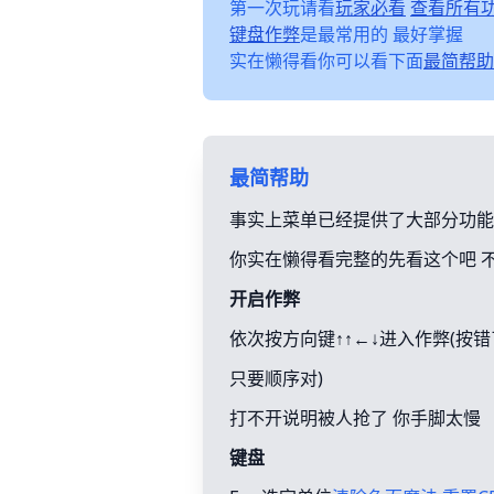
第一次玩请看
玩家必看
查看所有
键盘作弊
是最常用的 最好掌握
实在懒得看你可以看下面
最简帮助
最简帮助
事实上菜单已经提供了大部分功能
你实在懒得看完整的先看这个吧 
开启作弊
依次按方向键↑↑←↓进入作弊(按
只要顺序对)
打不开说明被人抢了 你手脚太慢
键盘