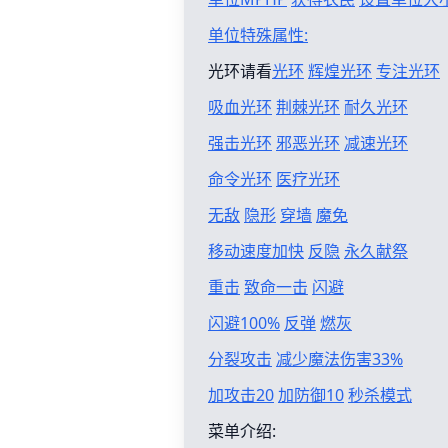
单位特殊属性:
光环请看
光环
辉煌光环
专注光环
吸血光环
荆棘光环
耐久光环
强击光环
邪恶光环
减速光环
命令光环
医疗光环
无敌
隐形
穿墙
魔免
移动速度加快
反隐
永久献祭
重击
致命一击
闪避
闪避100%
反弹
燃灰
分裂攻击
减少魔法伤害33%
加攻击20
加防御10
秒杀模式
菜单介绍: