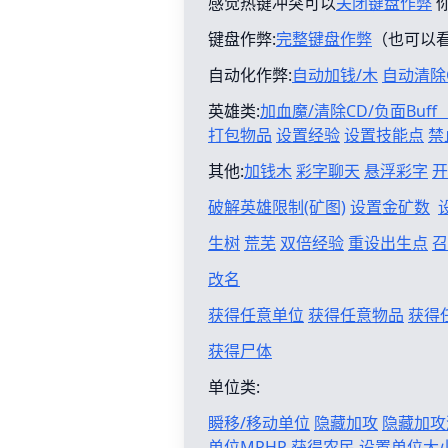
感觉热键冲突可以
关闭键盘作弊
键盘作弊:
完整键盘作弊
（也可以
自动化作弊:
自动加钱/木
自动清除
英雄类:
加血魔/清除CD/负面Buf
打包物品
设置经验
设置技能点
禁
其他:
加钱木
彩字聊天
悬浮彩字
开
破解英雄限制(矿图)
设置金矿数
生树
荒芜
双倍经验
重设出生点
召
改名
获得任意单位
获得任意物品
获得
获得尸体
单位类:
瞬移/移动单位
隐藏加攻
隐藏加攻
单位MPHP
获得农民
设置单位大