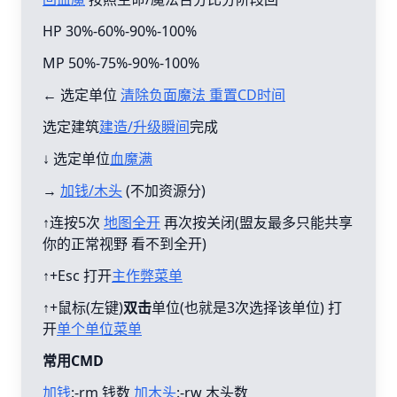
HP 30%-60%-90%-100%
MP 50%-75%-90%-100%
← 选定单位
清除负面魔法 重置CD时间
选定建筑
建造/升级瞬间
完成
↓ 选定单位
血魔满
→
加钱/木头
(不加资源分)
↑连按5次
地图全开
再次按关闭(盟友最多只能共享
你的正常视野 看不到全开)
↑+Esc 打开
主作弊菜单
↑+鼠标(左键)
双击
单位(也就是3次选择该单位) 打
开
单个单位菜单
常用CMD
加钱
:-rm 钱数
加木头
:-rw 木头数