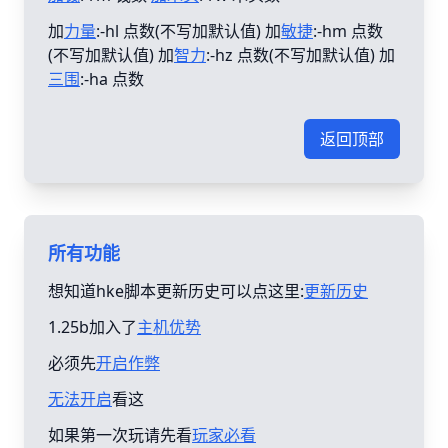
加
力量
:-hl 点数(不写加默认值) 加
敏捷
:-hm 点数
(不写加默认值) 加
智力
:-hz 点数(不写加默认值) 加
三围
:-ha 点数
返回顶部
所有功能
想知道hke脚本更新历史可以点这里:
更新历史
1.25b加入了
主机优势
必须先
开启作弊
无法开启
看这
如果第一次玩请先看
玩家必看