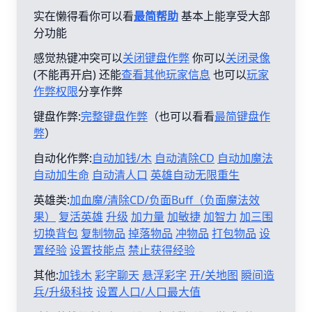
实在懒得看你可以看
最简帮助
基本上能享受大部
分功能
感觉热键冲突可以
关闭键盘作弊
你可以
关闭录像
(不能再开启) 还能
查看其他玩家信息
也可以
玩家
作弊权限
分享作弊
键盘作弊:
完整键盘作弊
（也可以看看
最简键盘作
弊
）
自动化作弊:
自动加钱/木
自动清除CD
自动加魔法
自动加生命
自动清人口
英雄自动无限重生
英雄类:
加血魔/清除CD/负面Buff（负面魔法效
果）
复活英雄
升级
加力量
加敏捷
加智力
加三围
切换背包
复制物品
掉落物品
冲物品
打包物品
设
置经验
设置技能点
禁止获得经验
其他:
加钱木
彩字聊天
悬浮彩字
开/关地图
瞬间造
兵/升级科技
设置人口/人口最大值