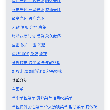
吸血光环
荆棘光环
耐久光环
强击光环
邪恶光环
减速光环
命令光环
医疗光环
无敌
隐形
穿墙
魔免
移动速度加快
反隐
永久献祭
重击
致命一击
闪避
闪避100%
反弹
燃灰
分裂攻击
减少魔法伤害33%
加攻击20
加防御10
秒杀模式
菜单介绍:
主菜单
单个单位菜单
资源菜单
自动化菜单
单位特殊属性菜单
个人选项菜单
帮助菜单
其他玩