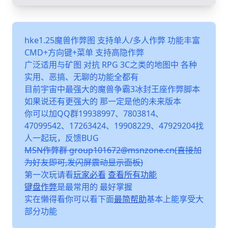
hke1.25魔兽作弊图 支持单人/多人作弊 功能丰富
CMD+方向键+菜单 支持高隐作弊
广泛适用与矿图 对抗 RPG 3C之类的地图中 各种
实用、恶搞、无聊的功能全都有
目前宇宙中最强大的魔兽争霸3冰封王座作弊脚本
如果说还有更强大的 那一定是他的未来版本
你可以加QQ群19938997、7803814、
47099542、17263424、19908229、47929204找
人一起玩，反馈BUG
MSN作弊群 group101672@msnzone.cn(直接加
为好友即可,发闪屏震动显示面板)
第一次玩请看
玩家必看
查看所有功能
键盘作弊
是最常用的 最好掌握
实在懒得看你可以看下面
最简帮助
基本上能享受大
部分功能