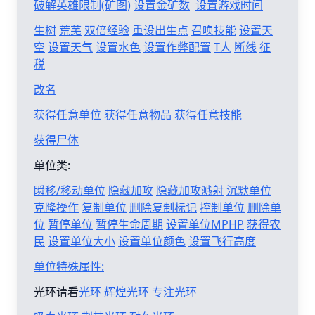
破解英雄限制(矿图)
设置金矿数
设置游戏时间
生树
荒芜
双倍经验
重设出生点
召唤技能
设置天
空
设置天气
设置水色
设置作弊配置
T人
断线
征
税
改名
获得任意单位
获得任意物品
获得任意技能
获得尸体
单位类:
瞬移/移动单位
隐藏加攻
隐藏加攻溅射
沉默单位
克隆操作
复制单位
删除复制标记
控制单位
删除单
位
暂停单位
暂停生命周期
设置单位MPHP
获得农
民
设置单位大小
设置单位颜色
设置飞行高度
单位特殊属性:
光环请看
光环
辉煌光环
专注光环