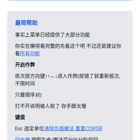
最简帮助
事实上菜单已经提供了大部分功能
你实在懒得看完整的先看这个吧 不过还是建议你
看
所有功能
开启作弊
依次按方向键↑↑←↓进入作弊(按错了就重新按次,
不限时间
只要顺序对)
打不开说明被人抢了 你手脚太慢
键盘
Esc 选定单位
清除负面魔法 重置CD时间
回血魔
按照生命/魔法百分比分阶段回