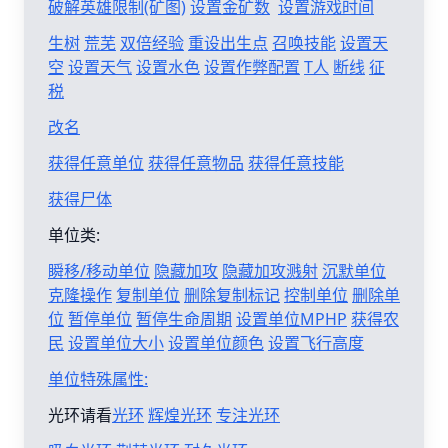
破解英雄限制(矿图)
设置金矿数
设置游戏时间
生树
荒芜
双倍经验
重设出生点
召唤技能
设置天
空
设置天气
设置水色
设置作弊配置
T人
断线
征
税
改名
获得任意单位
获得任意物品
获得任意技能
获得尸体
单位类:
瞬移/移动单位
隐藏加攻
隐藏加攻溅射
沉默单位
克隆操作
复制单位
删除复制标记
控制单位
删除单
位
暂停单位
暂停生命周期
设置单位MPHP
获得农
民
设置单位大小
设置单位颜色
设置飞行高度
单位特殊属性:
光环请看
光环
辉煌光环
专注光环