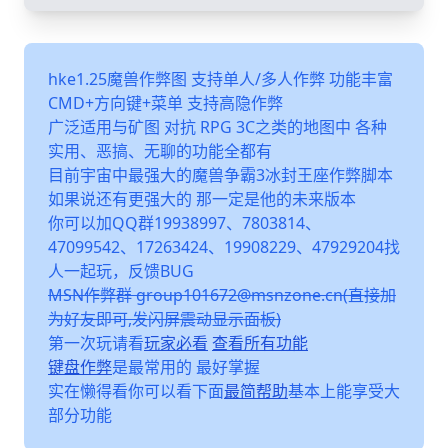
hke1.25魔兽作弊图 支持单人/多人作弊 功能丰富
CMD+方向键+菜单 支持高隐作弊
广泛适用与矿图 对抗 RPG 3C之类的地图中 各种
实用、恶搞、无聊的功能全都有
目前宇宙中最强大的魔兽争霸3冰封王座作弊脚本
如果说还有更强大的 那一定是他的未来版本
你可以加QQ群19938997、7803814、
47099542、17263424、19908229、47929204找
人一起玩，反馈BUG
MSN作弊群 group101672@msnzone.cn(直接加
为好友即可,发闪屏震动显示面板)
第一次玩请看
玩家必看
查看所有功能
键盘作弊
是最常用的 最好掌握
实在懒得看你可以看下面
最简帮助
基本上能享受大
部分功能