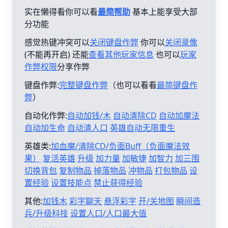
实在懒得看你可以看
最简帮助
基本上能享受大部
分功能
感觉热键冲突可以
关闭键盘作弊
你可以
关闭录像
(不能再开启) 还能
查看其他玩家信息
也可以
玩家
作弊权限
分享作弊
键盘作弊:
完整键盘作弊
（也可以看看
最简键盘作
弊
）
自动化作弊:
自动加钱/木
自动清除CD
自动加魔法
自动加生命
自动清人口
英雄自动无限重生
英雄类:
加血魔/清除CD/负面Buff（负面魔法效
果）
复活英雄
升级
加力量
加敏捷
加智力
加三围
切换背包
复制物品
掉落物品
冲物品
打包物品
设
置经验
设置技能点
禁止获得经验
其他:
加钱木
彩字聊天
悬浮彩字
开/关地图
瞬间造
兵/升级科技
设置人口/人口最大值