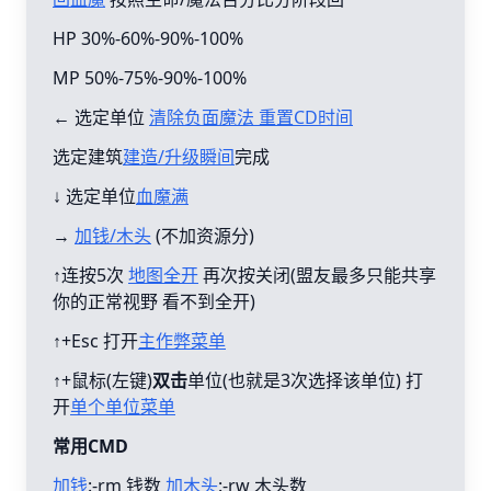
HP 30%-60%-90%-100%
MP 50%-75%-90%-100%
← 选定单位
清除负面魔法 重置CD时间
选定建筑
建造/升级瞬间
完成
↓ 选定单位
血魔满
→
加钱/木头
(不加资源分)
↑连按5次
地图全开
再次按关闭(盟友最多只能共享
你的正常视野 看不到全开)
↑+Esc 打开
主作弊菜单
↑+鼠标(左键)
双击
单位(也就是3次选择该单位) 打
开
单个单位菜单
常用CMD
加钱
:-rm 钱数
加木头
:-rw 木头数