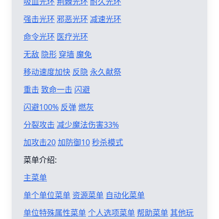
吸血光环
荆棘光环
耐久光环
强击光环
邪恶光环
减速光环
命令光环
医疗光环
无敌
隐形
穿墙
魔免
移动速度加快
反隐
永久献祭
重击
致命一击
闪避
闪避100%
反弹
燃灰
分裂攻击
减少魔法伤害33%
加攻击20
加防御10
秒杀模式
菜单介绍:
主菜单
单个单位菜单
资源菜单
自动化菜单
单位特殊属性菜单
个人选项菜单
帮助菜单
其他玩