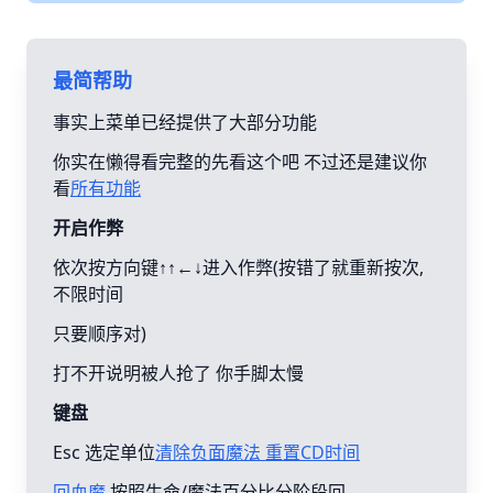
最简帮助
事实上菜单已经提供了大部分功能
你实在懒得看完整的先看这个吧 不过还是建议你
看
所有功能
开启作弊
依次按方向键↑↑←↓进入作弊(按错了就重新按次,
不限时间
只要顺序对)
打不开说明被人抢了 你手脚太慢
键盘
Esc 选定单位
清除负面魔法 重置CD时间
回血魔
按照生命/魔法百分比分阶段回