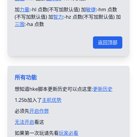
加
力量
:-hl 点数(不写加默认值) 加
敏捷
:-hm 点数
(不写加默认值) 加
智力
:-hz 点数(不写加默认值) 加
三围
:-ha 点数
返回顶部
所有功能
想知道hke脚本更新历史可以点这里:
更新历史
1.25b加入了
主机优势
必须先
开启作弊
无法开启
看这
如果第一次玩请先看
玩家必看