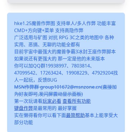
hke1.25魔兽作弊图 支持单人/多人作弊 功能丰富
CMD+方向键+菜单 支持高隐作弊
广泛适用与矿图 对抗 RPG 3C之类的地图中 各种
实用、恶搞、无聊的功能全都有
目前宇宙中最强大的魔兽争霸3冰封王座作弊脚本
如果说还有更强大的 那一定是他的未来版本
你可以加QQ群19938997、7803814、
47099542、17263424、19908229、47929204找
人一起玩，反馈BUG
MSN作弊群 group101672@msnzone.cn(直接加
为好友即可,发闪屏震动显示面板)
第一次玩请看
玩家必看
查看所有功能
键盘作弊
是最常用的 最好掌握
实在懒得看你可以看下面
最简帮助
基本上能享受大
部分功能