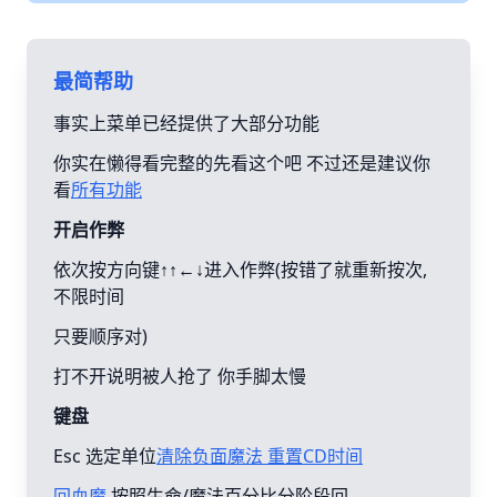
最简帮助
事实上菜单已经提供了大部分功能
你实在懒得看完整的先看这个吧 不过还是建议你
看
所有功能
开启作弊
依次按方向键↑↑←↓进入作弊(按错了就重新按次,
不限时间
只要顺序对)
打不开说明被人抢了 你手脚太慢
键盘
Esc 选定单位
清除负面魔法 重置CD时间
回血魔
按照生命/魔法百分比分阶段回