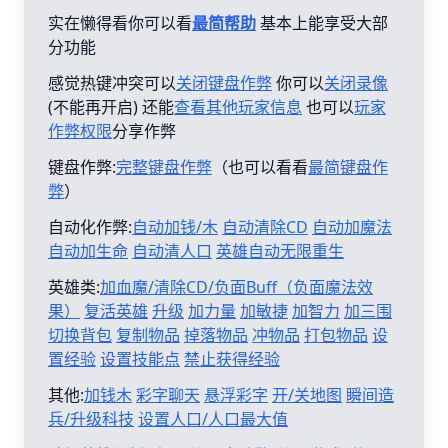
实在懒得看你可以看
最简帮助
基本上能享受大部
分功能
感觉热键冲突可以
关闭键盘作弊
你可以
关闭录像
(不能再开启) 还能
查看其他玩家信息
也可以
玩家
作弊权限
分享作弊
键盘作弊:
完整键盘作弊
（也可以看看
最简键盘作
弊
）
自动化作弊:
自动加钱/木
自动清除CD
自动加魔法
自动加生命
自动清人口
英雄自动无限重生
英雄类:
加血魔/清除CD/负面Buff（负面魔法效
果）
复活英雄
升级
加力量
加敏捷
加智力
加三围
切换背包
复制物品
掉落物品
冲物品
打包物品
设
置经验
设置技能点
禁止获得经验
其他:
加钱木
彩字聊天
悬浮彩字
开/关地图
瞬间造
兵/升级科技
设置人口/人口最大值