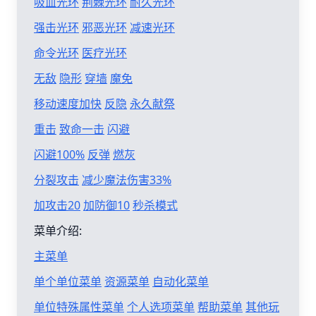
吸血光环
荆棘光环
耐久光环
强击光环
邪恶光环
减速光环
命令光环
医疗光环
无敌
隐形
穿墙
魔免
移动速度加快
反隐
永久献祭
重击
致命一击
闪避
闪避100%
反弹
燃灰
分裂攻击
减少魔法伤害33%
加攻击20
加防御10
秒杀模式
菜单介绍:
主菜单
单个单位菜单
资源菜单
自动化菜单
单位特殊属性菜单
个人选项菜单
帮助菜单
其他玩