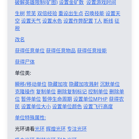
破解英雄限制(矿图)
设置金矿数
设置游戏时间
生树
荒芜
双倍经验
重设出生点
召唤技能
设置天
空
设置天气
设置水色
设置作弊配置
T人
断线
征
税
改名
获得任意单位
获得任意物品
获得任意技能
获得尸体
单位类:
瞬移/移动单位
隐藏加攻
隐藏加攻溅射
沉默单位
克隆操作
复制单位
删除复制标记
控制单位
删除单
位
暂停单位
暂停生命周期
设置单位MPHP
获得农
民
设置单位大小
设置单位颜色
设置飞行高度
单位特殊属性:
光环请看
光环
辉煌光环
专注光环