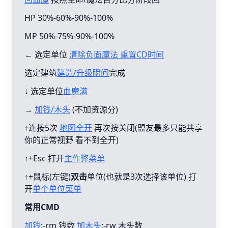
HP 30%-60%-90%-100%
MP 50%-75%-90%-100%
← 选定单位
清除负面魔法 重置CD时间
选定建筑
建造/升级瞬间
完成
↓ 选定单位
血魔满
→
加钱/木头
(不加资源分)
↑连按5次
地图全开
再次按关闭(盟友最多只能共享
你的正常视野 看不到全开)
↑+Esc 打开
主作弊菜单
↑+鼠标(左键)
双击
单位(也就是3次选择该单位) 打
开
单个单位菜单
常用CMD
加钱
:-rm 钱数
加木头
:-rw 木头数