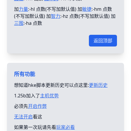
加
力量
:-hl 点数(不写加默认值) 加
敏捷
:-hm 点数
(不写加默认值) 加
智力
:-hz 点数(不写加默认值) 加
三围
:-ha 点数
返回顶部
所有功能
想知道hke脚本更新历史可以点这里:
更新历史
1.25b加入了
主机优势
必须先
开启作弊
无法开启
看这
如果第一次玩请先看
玩家必看