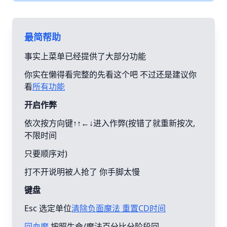
最简帮助
事实上菜单已经提供了大部分功能
你实在懒得看完整的先看这个吧 不过还是建议你
看
所有功能
开启作弊
依次按方向键↑↑←↓进入作弊(按错了就重新按次,
不限时间
只要顺序对)
打不开说明被人抢了 你手脚太慢
键盘
Esc 选定单位
清除负面魔法 重置CD时间
回血魔
按照生命/魔法百分比分阶段回