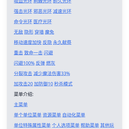
吸血光环
荆棘光环
耐久光环
强击光环
邪恶光环
减速光环
命令光环
医疗光环
无敌
隐形
穿墙
魔免
移动速度加快
反隐
永久献祭
重击
致命一击
闪避
闪避100%
反弹
燃灰
分裂攻击
减少魔法伤害33%
加攻击20
加防御10
秒杀模式
菜单介绍:
主菜单
单个单位菜单
资源菜单
自动化菜单
单位特殊属性菜单
个人选项菜单
帮助菜单
其他玩