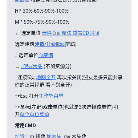
HP 30%-60%-90%-100%
MP 50%-75%-90%-100%
← 选定单位
清除负面魔法 重置CD时间
选定建筑
建造/升级瞬间
完成
↓ 选定单位
血魔满
→
加钱/木头
(不加资源分)
↑连按5次
地图全开
再次按关闭(盟友最多只能共享
你的正常视野 看不到全开)
↑+Esc 打开
主作弊菜单
↑+鼠标(左键)
双击
单位(也就是3次选择该单位) 打
开
单个单位菜单
常用CMD
加钱
:-rm 钱数
加木头
:-rw 木头数