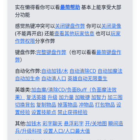
实在懒得看你可以看
最简帮助
基本上能享受大部
分功能
感觉热键冲突可以
关闭键盘作弊
你可以
关闭录像
(不能再开启) 还能
查看其他玩家信息
也可以
玩家
作弊权限
分享作弊
键盘作弊:
完整键盘作弊
（也可以看看
最简键盘作
弊
）
自动化作弊:
自动加钱/木
自动清除CD
自动加魔法
自动加生命
自动清人口
英雄自动无限重生
英雄类:
加血魔/清除CD/负面Buff（负面魔法效
果）
复活英雄
升级
加力量
加敏捷
加智力
加三围
切换背包
复制物品
掉落物品
冲物品
打包物品
设
置经验
设置技能点
禁止获得经验
其他:
加钱木
彩字聊天
悬浮彩字
开/关地图
瞬间造
兵/升级科技
设置人口/人口最大值