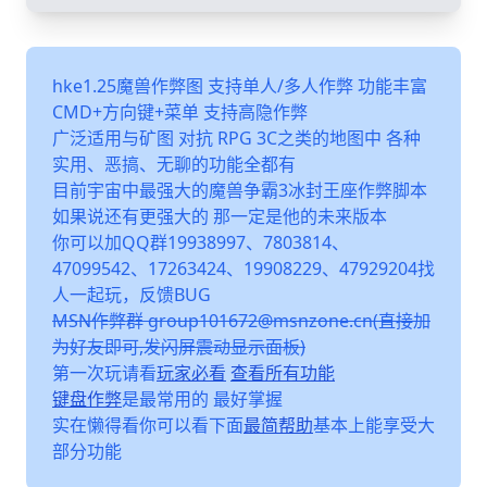
hke1.25魔兽作弊图 支持单人/多人作弊 功能丰富
CMD+方向键+菜单 支持高隐作弊
广泛适用与矿图 对抗 RPG 3C之类的地图中 各种
实用、恶搞、无聊的功能全都有
目前宇宙中最强大的魔兽争霸3冰封王座作弊脚本
如果说还有更强大的 那一定是他的未来版本
你可以加QQ群19938997、7803814、
47099542、17263424、19908229、47929204找
人一起玩，反馈BUG
MSN作弊群 group101672@msnzone.cn(直接加
为好友即可,发闪屏震动显示面板)
第一次玩请看
玩家必看
查看所有功能
键盘作弊
是最常用的 最好掌握
实在懒得看你可以看下面
最简帮助
基本上能享受大
部分功能