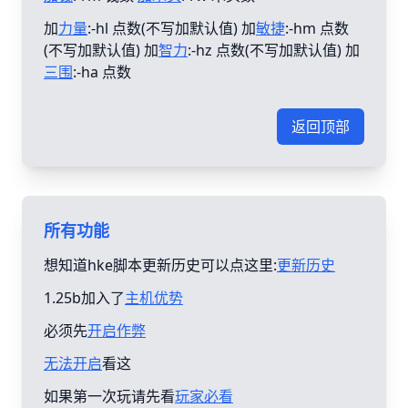
加
力量
:-hl 点数(不写加默认值) 加
敏捷
:-hm 点数
(不写加默认值) 加
智力
:-hz 点数(不写加默认值) 加
三围
:-ha 点数
返回顶部
所有功能
想知道hke脚本更新历史可以点这里:
更新历史
1.25b加入了
主机优势
必须先
开启作弊
无法开启
看这
如果第一次玩请先看
玩家必看