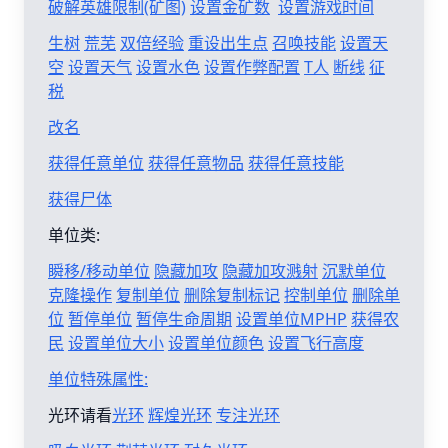
破解英雄限制(矿图)
设置金矿数
设置游戏时间
生树
荒芜
双倍经验
重设出生点
召唤技能
设置天
空
设置天气
设置水色
设置作弊配置
T人
断线
征
税
改名
获得任意单位
获得任意物品
获得任意技能
获得尸体
单位类:
瞬移/移动单位
隐藏加攻
隐藏加攻溅射
沉默单位
克隆操作
复制单位
删除复制标记
控制单位
删除单
位
暂停单位
暂停生命周期
设置单位MPHP
获得农
民
设置单位大小
设置单位颜色
设置飞行高度
单位特殊属性:
光环请看
光环
辉煌光环
专注光环