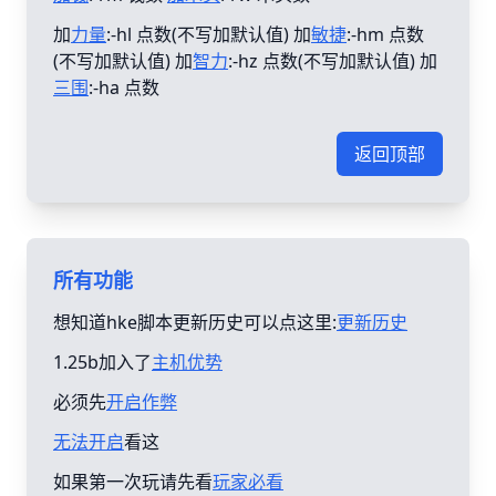
加
力量
:-hl 点数(不写加默认值) 加
敏捷
:-hm 点数
(不写加默认值) 加
智力
:-hz 点数(不写加默认值) 加
三围
:-ha 点数
返回顶部
所有功能
想知道hke脚本更新历史可以点这里:
更新历史
1.25b加入了
主机优势
必须先
开启作弊
无法开启
看这
如果第一次玩请先看
玩家必看