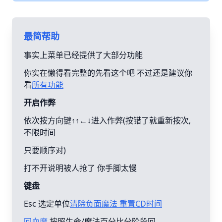
最简帮助
事实上菜单已经提供了大部分功能
你实在懒得看完整的先看这个吧 不过还是建议你
看
所有功能
开启作弊
依次按方向键↑↑←↓进入作弊(按错了就重新按次,
不限时间
只要顺序对)
打不开说明被人抢了 你手脚太慢
键盘
Esc 选定单位
清除负面魔法 重置CD时间
回血魔
按照生命/魔法百分比分阶段回