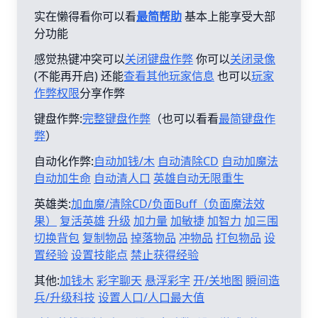
实在懒得看你可以看
最简帮助
基本上能享受大部
分功能
感觉热键冲突可以
关闭键盘作弊
你可以
关闭录像
(不能再开启) 还能
查看其他玩家信息
也可以
玩家
作弊权限
分享作弊
键盘作弊:
完整键盘作弊
（也可以看看
最简键盘作
弊
）
自动化作弊:
自动加钱/木
自动清除CD
自动加魔法
自动加生命
自动清人口
英雄自动无限重生
英雄类:
加血魔/清除CD/负面Buff（负面魔法效
果）
复活英雄
升级
加力量
加敏捷
加智力
加三围
切换背包
复制物品
掉落物品
冲物品
打包物品
设
置经验
设置技能点
禁止获得经验
其他:
加钱木
彩字聊天
悬浮彩字
开/关地图
瞬间造
兵/升级科技
设置人口/人口最大值