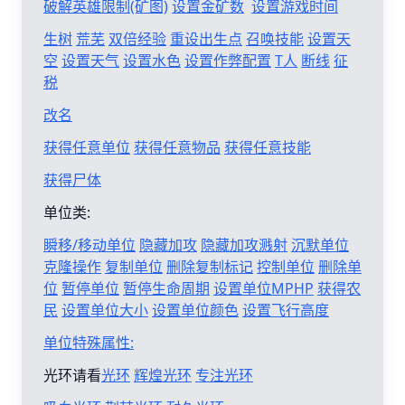
破解英雄限制(矿图)
设置金矿数
设置游戏时间
生树
荒芜
双倍经验
重设出生点
召唤技能
设置天
空
设置天气
设置水色
设置作弊配置
T人
断线
征
税
改名
获得任意单位
获得任意物品
获得任意技能
获得尸体
单位类:
瞬移/移动单位
隐藏加攻
隐藏加攻溅射
沉默单位
克隆操作
复制单位
删除复制标记
控制单位
删除单
位
暂停单位
暂停生命周期
设置单位MPHP
获得农
民
设置单位大小
设置单位颜色
设置飞行高度
单位特殊属性:
光环请看
光环
辉煌光环
专注光环