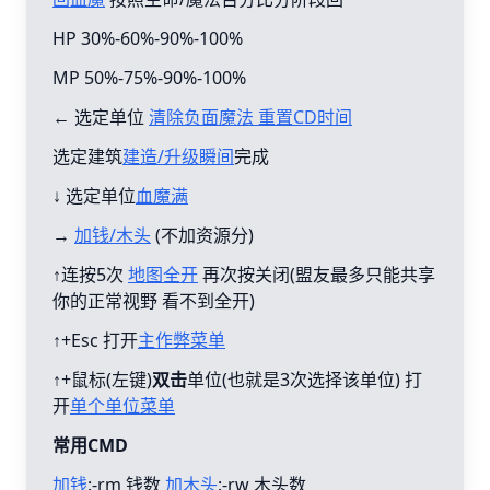
HP 30%-60%-90%-100%
MP 50%-75%-90%-100%
← 选定单位
清除负面魔法 重置CD时间
选定建筑
建造/升级瞬间
完成
↓ 选定单位
血魔满
→
加钱/木头
(不加资源分)
↑连按5次
地图全开
再次按关闭(盟友最多只能共享
你的正常视野 看不到全开)
↑+Esc 打开
主作弊菜单
↑+鼠标(左键)
双击
单位(也就是3次选择该单位) 打
开
单个单位菜单
常用CMD
加钱
:-rm 钱数
加木头
:-rw 木头数