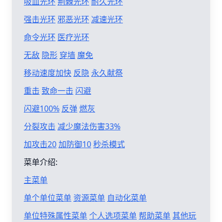
吸血光环
荆棘光环
耐久光环
强击光环
邪恶光环
减速光环
命令光环
医疗光环
无敌
隐形
穿墙
魔免
移动速度加快
反隐
永久献祭
重击
致命一击
闪避
闪避100%
反弹
燃灰
分裂攻击
减少魔法伤害33%
加攻击20
加防御10
秒杀模式
菜单介绍:
主菜单
单个单位菜单
资源菜单
自动化菜单
单位特殊属性菜单
个人选项菜单
帮助菜单
其他玩