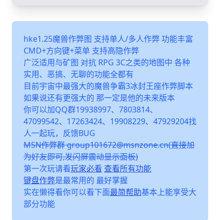
hke1.25魔兽作弊图 支持单人/多人作弊 功能丰富
CMD+方向键+菜单 支持高隐作弊
广泛适用与矿图 对抗 RPG 3C之类的地图中 各种
实用、恶搞、无聊的功能全都有
目前宇宙中最强大的魔兽争霸3冰封王座作弊脚本
如果说还有更强大的 那一定是他的未来版本
你可以加QQ群19938997、7803814、
47099542、17263424、19908229、47929204找
人一起玩，反馈BUG
MSN作弊群 group101672@msnzone.cn(直接加
为好友即可,发闪屏震动显示面板)
第一次玩请看
玩家必看
查看所有功能
键盘作弊
是最常用的 最好掌握
实在懒得看你可以看下面
最简帮助
基本上能享受大
部分功能