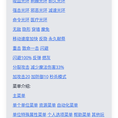
吸血光环
荆棘光环
耐久光环
强击光环
邪恶光环
减速光环
命令光环
医疗光环
无敌
隐形
穿墙
魔免
移动速度加快
反隐
永久献祭
重击
致命一击
闪避
闪避100%
反弹
燃灰
分裂攻击
减少魔法伤害33%
加攻击20
加防御10
秒杀模式
菜单介绍:
主菜单
单个单位菜单
资源菜单
自动化菜单
单位特殊属性菜单
个人选项菜单
帮助菜单
其他玩