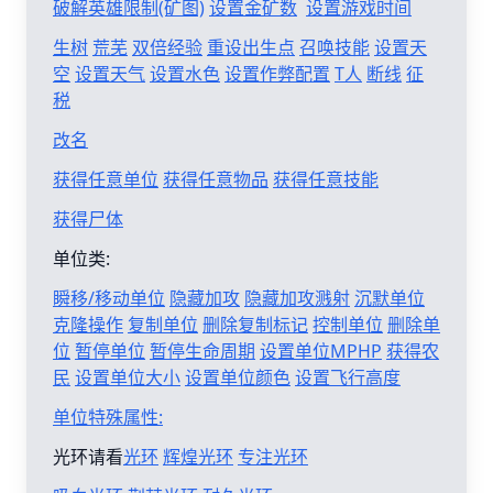
破解英雄限制(矿图)
设置金矿数
设置游戏时间
生树
荒芜
双倍经验
重设出生点
召唤技能
设置天
空
设置天气
设置水色
设置作弊配置
T人
断线
征
税
改名
获得任意单位
获得任意物品
获得任意技能
获得尸体
单位类:
瞬移/移动单位
隐藏加攻
隐藏加攻溅射
沉默单位
克隆操作
复制单位
删除复制标记
控制单位
删除单
位
暂停单位
暂停生命周期
设置单位MPHP
获得农
民
设置单位大小
设置单位颜色
设置飞行高度
单位特殊属性:
光环请看
光环
辉煌光环
专注光环