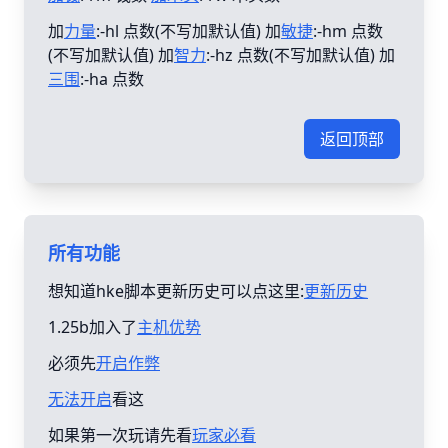
加
力量
:-hl 点数(不写加默认值) 加
敏捷
:-hm 点数
(不写加默认值) 加
智力
:-hz 点数(不写加默认值) 加
三围
:-ha 点数
返回顶部
所有功能
想知道hke脚本更新历史可以点这里:
更新历史
1.25b加入了
主机优势
必须先
开启作弊
无法开启
看这
如果第一次玩请先看
玩家必看