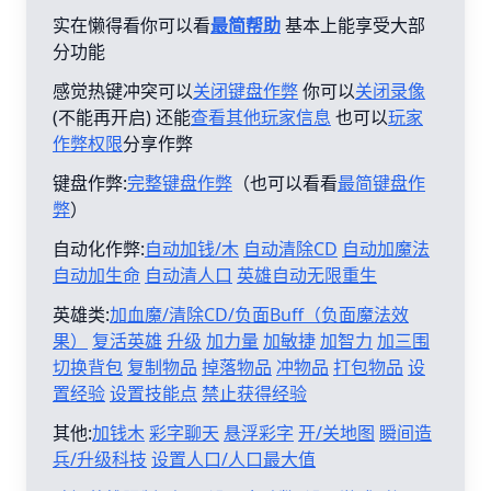
实在懒得看你可以看
最简帮助
基本上能享受大部
分功能
感觉热键冲突可以
关闭键盘作弊
你可以
关闭录像
(不能再开启) 还能
查看其他玩家信息
也可以
玩家
作弊权限
分享作弊
键盘作弊:
完整键盘作弊
（也可以看看
最简键盘作
弊
）
自动化作弊:
自动加钱/木
自动清除CD
自动加魔法
自动加生命
自动清人口
英雄自动无限重生
英雄类:
加血魔/清除CD/负面Buff（负面魔法效
果）
复活英雄
升级
加力量
加敏捷
加智力
加三围
切换背包
复制物品
掉落物品
冲物品
打包物品
设
置经验
设置技能点
禁止获得经验
其他:
加钱木
彩字聊天
悬浮彩字
开/关地图
瞬间造
兵/升级科技
设置人口/人口最大值