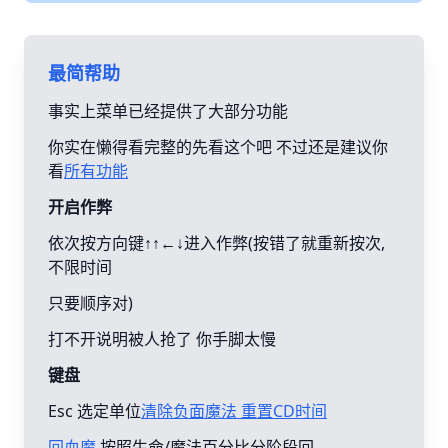
最简帮助
事实上菜单已经提供了大部分功能
你实在懒得看完整的先看这个吧 不过还是建议你
看
所有功能
开启作弊
依次按方向键↑↑←↓进入作弊(按错了就重新按次,
不限时间
只要顺序对)
打不开说明被人抢了 你手脚太慢
键盘
Esc 选定单位
清除负面魔法 重置CD时间
回血魔
按照生命/魔法百分比分阶段回