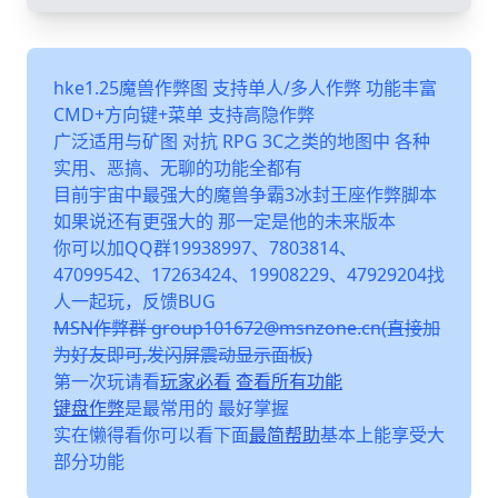
hke1.25魔兽作弊图 支持单人/多人作弊 功能丰富
CMD+方向键+菜单 支持高隐作弊
广泛适用与矿图 对抗 RPG 3C之类的地图中 各种
实用、恶搞、无聊的功能全都有
目前宇宙中最强大的魔兽争霸3冰封王座作弊脚本
如果说还有更强大的 那一定是他的未来版本
你可以加QQ群19938997、7803814、
47099542、17263424、19908229、47929204找
人一起玩，反馈BUG
MSN作弊群 group101672@msnzone.cn(直接加
为好友即可,发闪屏震动显示面板)
第一次玩请看
玩家必看
查看所有功能
键盘作弊
是最常用的 最好掌握
实在懒得看你可以看下面
最简帮助
基本上能享受大
部分功能