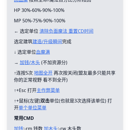
HP 30%-60%-90%-100%
MP 50%-75%-90%-100%
← 选定单位
清除负面魔法 重置CD时间
选定建筑
建造/升级瞬间
完成
↓ 选定单位
血魔满
→
加钱/木头
(不加资源分)
↑连按5次
地图全开
再次按关闭(盟友最多只能共享
你的正常视野 看不到全开)
↑+Esc 打开
主作弊菜单
↑+鼠标(左键)
双击
单位(也就是3次选择该单位) 打
开
单个单位菜单
常用CMD
加钱
:-rm 钱数
加木头
:-rw 木头数