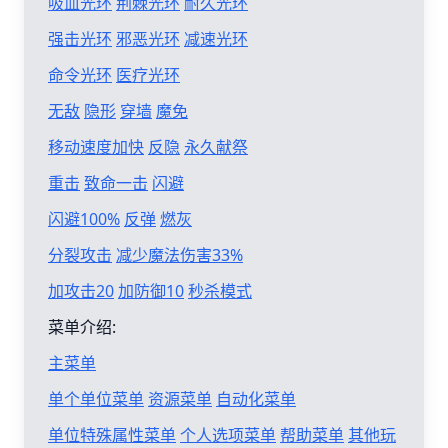
吸血光环
荆棘光环
耐久光环
强击光环
邪恶光环
减速光环
命令光环
医疗光环
无敌
隐形
穿墙
魔免
移动速度加快
反隐
永久献祭
重击
致命一击
闪避
闪避100%
反弹
燃灰
分裂攻击
减少魔法伤害33%
加攻击20
加防御10
秒杀模式
菜单介绍:
主菜单
单个单位菜单
资源菜单
自动化菜单
单位特殊属性菜单
个人选项菜单
帮助菜单
其他玩