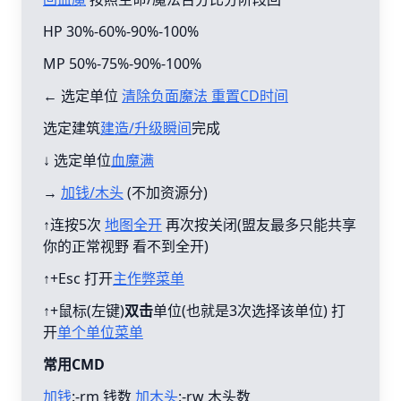
HP 30%-60%-90%-100%
MP 50%-75%-90%-100%
← 选定单位
清除负面魔法 重置CD时间
选定建筑
建造/升级瞬间
完成
↓ 选定单位
血魔满
→
加钱/木头
(不加资源分)
↑连按5次
地图全开
再次按关闭(盟友最多只能共享
你的正常视野 看不到全开)
↑+Esc 打开
主作弊菜单
↑+鼠标(左键)
双击
单位(也就是3次选择该单位) 打
开
单个单位菜单
常用CMD
加钱
:-rm 钱数
加木头
:-rw 木头数