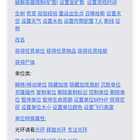
破解英雄限制(矿图)
设置金矿数
设置游戏时间
生树
荒芜
双倍经验
重设出生点
召唤技能
设置天
空
设置天气
设置水色
设置作弊配置
T人
断线
征
税
改名
获得任意单位
获得任意物品
获得任意技能
获得尸体
单位类:
瞬移/移动单位
隐藏加攻
隐藏加攻溅射
沉默单位
克隆操作
复制单位
删除复制标记
控制单位
删除单
位
暂停单位
暂停生命周期
设置单位MPHP
获得农
民
设置单位大小
设置单位颜色
设置飞行高度
单位特殊属性:
光环请看
光环
辉煌光环
专注光环