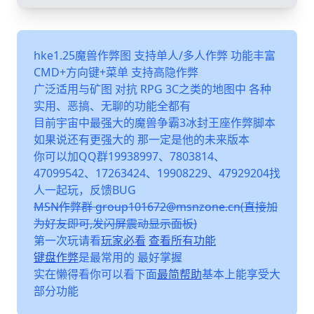
hke1.25魔兽作弊图 支持单人/多人作弊 功能丰富
CMD+方向键+菜单 支持高隐作弊
广泛适用与矿图 对抗 RPG 3C之类的地图中 各种
实用、恶搞、无聊的功能全都有
目前宇宙中最强大的魔兽争霸3冰封王座作弊脚本
如果说还有更强大的 那一定是他的未来版本
你可以加QQ群19938997、7803814、
47099542、17263424、19908229、47929204找
人一起玩，反馈BUG
MSN作弊群 group101672@msnzone.cn(直接加
为好友即可,发闪屏震动显示面板)
第一次玩请看
玩家必看
查看所有功能
键盘作弊
是最常用的 最好掌握
实在懒得看你可以看下面
最简帮助
基本上能享受大
部分功能