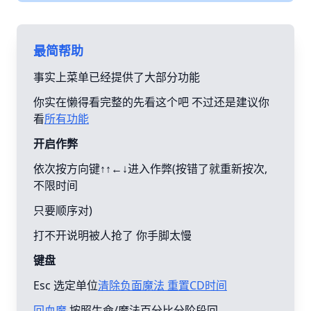
最简帮助
事实上菜单已经提供了大部分功能
你实在懒得看完整的先看这个吧 不过还是建议你
看
所有功能
开启作弊
依次按方向键↑↑←↓进入作弊(按错了就重新按次,
不限时间
只要顺序对)
打不开说明被人抢了 你手脚太慢
键盘
Esc 选定单位
清除负面魔法 重置CD时间
回血魔
按照生命/魔法百分比分阶段回