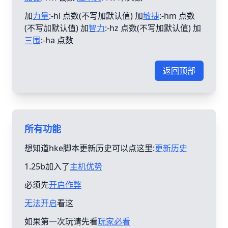
加
力量
:-hl 点数(不写加默认值) 加
敏捷
:-hm 点数
(不写加默认值) 加
智力
:-hz 点数(不写加默认值) 加
三围
:-ha 点数
返回顶部
所有功能
想知道hke脚本更新历史可以点这里:
更新历史
1.25b加入了
主机优势
必须先
开启作弊
无法开启
看这
如果第一次玩请先看
玩家必看