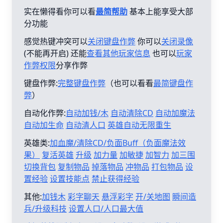
实在懒得看你可以看
最简帮助
基本上能享受大部
分功能
感觉热键冲突可以
关闭键盘作弊
你可以
关闭录像
(不能再开启) 还能
查看其他玩家信息
也可以
玩家
作弊权限
分享作弊
键盘作弊:
完整键盘作弊
（也可以看看
最简键盘作
弊
）
自动化作弊:
自动加钱/木
自动清除CD
自动加魔法
自动加生命
自动清人口
英雄自动无限重生
英雄类:
加血魔/清除CD/负面Buff（负面魔法效
果）
复活英雄
升级
加力量
加敏捷
加智力
加三围
切换背包
复制物品
掉落物品
冲物品
打包物品
设
置经验
设置技能点
禁止获得经验
其他:
加钱木
彩字聊天
悬浮彩字
开/关地图
瞬间造
兵/升级科技
设置人口/人口最大值