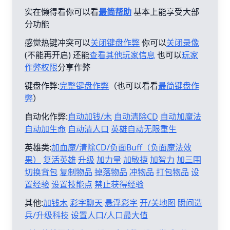
实在懒得看你可以看
最简帮助
基本上能享受大部
分功能
感觉热键冲突可以
关闭键盘作弊
你可以
关闭录像
(不能再开启) 还能
查看其他玩家信息
也可以
玩家
作弊权限
分享作弊
键盘作弊:
完整键盘作弊
（也可以看看
最简键盘作
弊
）
自动化作弊:
自动加钱/木
自动清除CD
自动加魔法
自动加生命
自动清人口
英雄自动无限重生
英雄类:
加血魔/清除CD/负面Buff（负面魔法效
果）
复活英雄
升级
加力量
加敏捷
加智力
加三围
切换背包
复制物品
掉落物品
冲物品
打包物品
设
置经验
设置技能点
禁止获得经验
其他:
加钱木
彩字聊天
悬浮彩字
开/关地图
瞬间造
兵/升级科技
设置人口/人口最大值