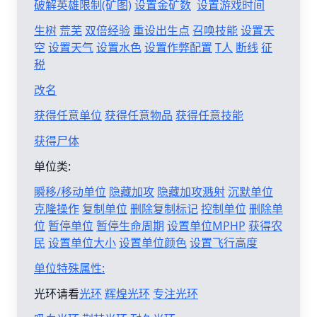
破解英雄限制(矿图)
设置金矿数
设置游戏时间
生树
荒芜
双倍经验
重设出生点
召唤技能
设置天
空
设置天气
设置水色
设置作弊配置
T人
断线
征
税
改名
获得任意单位
获得任意物品
获得任意技能
获得尸体
单位类:
瞬移/移动单位
隐藏加攻
隐藏加攻溅射
沉默单位
克隆操作
复制单位
删除复制标记
控制单位
删除单
位
暂停单位
暂停生命周期
设置单位MPHP
获得农
民
设置单位大小
设置单位颜色
设置飞行高度
单位特殊属性:
光环请看
光环
辉煌光环
专注光环