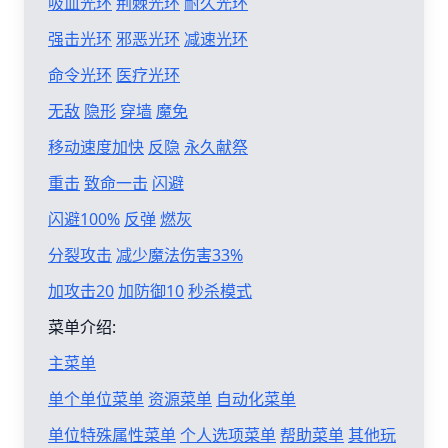
吸血光环
荆棘光环
耐久光环
强击光环
邪恶光环
减速光环
命令光环
医疗光环
无敌
隐形
穿墙
魔免
移动速度加快
反隐
永久献祭
重击
致命一击
闪避
闪避100%
反弹
燃灰
分裂攻击
减少魔法伤害33%
加攻击20
加防御10
秒杀模式
菜单介绍:
主菜单
单个单位菜单
资源菜单
自动化菜单
单位特殊属性菜单
个人选项菜单
帮助菜单
其他玩