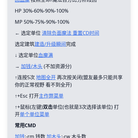
HP 30%-60%-90%-100%
MP 50%-75%-90%-100%
← 选定单位
清除负面魔法 重置CD时间
选定建筑
建造/升级瞬间
完成
↓ 选定单位
血魔满
→
加钱/木头
(不加资源分)
↑连按5次
地图全开
再次按关闭(盟友最多只能共享
你的正常视野 看不到全开)
↑+Esc 打开
主作弊菜单
↑+鼠标(左键)
双击
单位(也就是3次选择该单位) 打
开
单个单位菜单
常用CMD
加钱
:-rm 钱数
加木头
:-rw 木头数