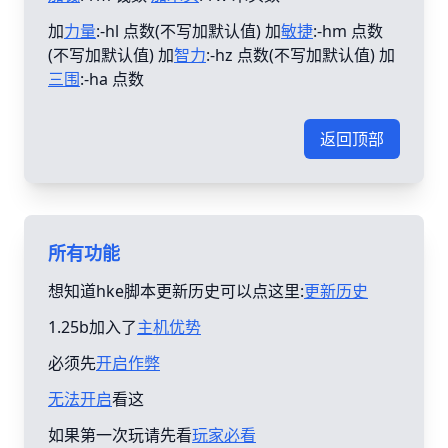
加
力量
:-hl 点数(不写加默认值) 加
敏捷
:-hm 点数
(不写加默认值) 加
智力
:-hz 点数(不写加默认值) 加
三围
:-ha 点数
返回顶部
所有功能
想知道hke脚本更新历史可以点这里:
更新历史
1.25b加入了
主机优势
必须先
开启作弊
无法开启
看这
如果第一次玩请先看
玩家必看