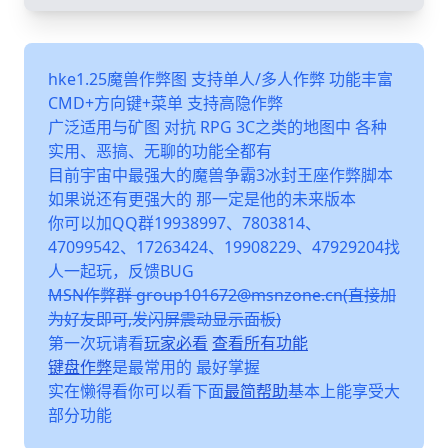
hke1.25魔兽作弊图 支持单人/多人作弊 功能丰富
CMD+方向键+菜单 支持高隐作弊
广泛适用与矿图 对抗 RPG 3C之类的地图中 各种
实用、恶搞、无聊的功能全都有
目前宇宙中最强大的魔兽争霸3冰封王座作弊脚本
如果说还有更强大的 那一定是他的未来版本
你可以加QQ群19938997、7803814、
47099542、17263424、19908229、47929204找
人一起玩，反馈BUG
MSN作弊群 group101672@msnzone.cn(直接加
为好友即可,发闪屏震动显示面板)
第一次玩请看
玩家必看
查看所有功能
键盘作弊
是最常用的 最好掌握
实在懒得看你可以看下面
最简帮助
基本上能享受大
部分功能