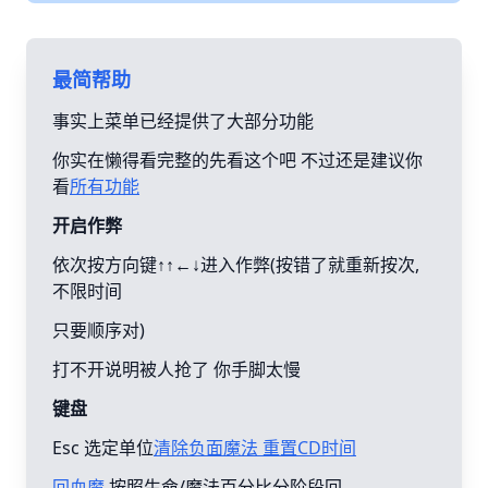
最简帮助
事实上菜单已经提供了大部分功能
你实在懒得看完整的先看这个吧 不过还是建议你
看
所有功能
开启作弊
依次按方向键↑↑←↓进入作弊(按错了就重新按次,
不限时间
只要顺序对)
打不开说明被人抢了 你手脚太慢
键盘
Esc 选定单位
清除负面魔法 重置CD时间
回血魔
按照生命/魔法百分比分阶段回