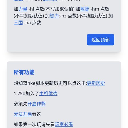
加
力量
:-hl 点数(不写加默认值) 加
敏捷
:-hm 点数
(不写加默认值) 加
智力
:-hz 点数(不写加默认值) 加
三围
:-ha 点数
返回顶部
所有功能
想知道hke脚本更新历史可以点这里:
更新历史
1.25b加入了
主机优势
必须先
开启作弊
无法开启
看这
如果第一次玩请先看
玩家必看