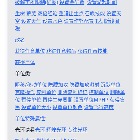
破解英雄限制(矿图)
设置金矿数
设置游戏时间
生树
荒芜
双倍经验
重设出生点
召唤技能
设置天
空
设置天气
设置水色
设置作弊配置
T人
断线
征
税
改名
获得任意单位
获得任意物品
获得任意技能
获得尸体
单位类:
瞬移/移动单位
隐藏加攻
隐藏加攻溅射
沉默单位
克隆操作
复制单位
删除复制标记
控制单位
删除单
位
暂停单位
暂停生命周期
设置单位MPHP
获得农
民
设置单位大小
设置单位颜色
设置飞行高度
单位特殊属性:
光环请看
光环
辉煌光环
专注光环