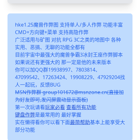
hke1.25魔兽作弊图 支持单人/多人作弊 功能丰富
CMD+方向键+菜单 支持高隐作弊
广泛适用与矿图 对抗 RPG 3C之类的地图中 各种
实用、恶搞、无聊的功能全都有
目前宇宙中最强大的魔兽争霸3冰封王座作弊脚本
如果说还有更强大的 那一定是他的未来版本
你可以加QQ群19938997、7803814、
47099542、17263424、19908229、47929204找
人一起玩，反馈BUG
MSN作弊群 group101672@msnzone.cn(直接加
为好友即可,发闪屏震动显示面板)
第一次玩请看
玩家必看
查看所有功能
键盘作弊
是最常用的 最好掌握
实在懒得看你可以看下面
最简帮助
基本上能享受大
部分功能