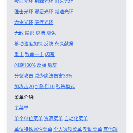
吸血光环
荆棘光环
耐久光环
强击光环
邪恶光环
减速光环
命令光环
医疗光环
无敌
隐形
穿墙
魔免
移动速度加快
反隐
永久献祭
重击
致命一击
闪避
闪避100%
反弹
燃灰
分裂攻击
减少魔法伤害33%
加攻击20
加防御10
秒杀模式
菜单介绍:
主菜单
单个单位菜单
资源菜单
自动化菜单
单位特殊属性菜单
个人选项菜单
帮助菜单
其他玩