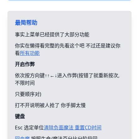
最简帮助
事实上菜单已经提供了大部分功能
你实在懒得看完整的先看这个吧 不过还是建议你
看
所有功能
开启作弊
依次按方向键↑↑←↓进入作弊(按错了就重新按次,
不限时间
只要顺序对)
打不开说明被人抢了 你手脚太慢
键盘
Esc 选定单位
清除负面魔法 重置CD时间
回血魔
按照生命/魔法百分比分阶段回