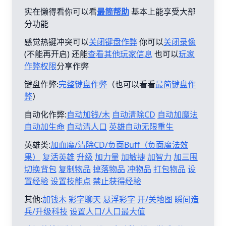
实在懒得看你可以看
最简帮助
基本上能享受大部
分功能
感觉热键冲突可以
关闭键盘作弊
你可以
关闭录像
(不能再开启) 还能
查看其他玩家信息
也可以
玩家
作弊权限
分享作弊
键盘作弊:
完整键盘作弊
（也可以看看
最简键盘作
弊
）
自动化作弊:
自动加钱/木
自动清除CD
自动加魔法
自动加生命
自动清人口
英雄自动无限重生
英雄类:
加血魔/清除CD/负面Buff（负面魔法效
果）
复活英雄
升级
加力量
加敏捷
加智力
加三围
切换背包
复制物品
掉落物品
冲物品
打包物品
设
置经验
设置技能点
禁止获得经验
其他:
加钱木
彩字聊天
悬浮彩字
开/关地图
瞬间造
兵/升级科技
设置人口/人口最大值