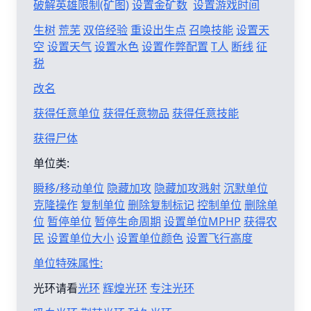
破解英雄限制(矿图)
设置金矿数
设置游戏时间
生树
荒芜
双倍经验
重设出生点
召唤技能
设置天
空
设置天气
设置水色
设置作弊配置
T人
断线
征
税
改名
获得任意单位
获得任意物品
获得任意技能
获得尸体
单位类:
瞬移/移动单位
隐藏加攻
隐藏加攻溅射
沉默单位
克隆操作
复制单位
删除复制标记
控制单位
删除单
位
暂停单位
暂停生命周期
设置单位MPHP
获得农
民
设置单位大小
设置单位颜色
设置飞行高度
单位特殊属性:
光环请看
光环
辉煌光环
专注光环