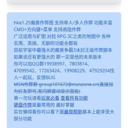
hke1.25魔兽作弊图 支持单人/多人作弊 功能丰富
CMD+方向键+菜单 支持高隐作弊
广泛适用与矿图 对抗 RPG 3C之类的地图中 各种
实用、恶搞、无聊的功能全都有
目前宇宙中最强大的魔兽争霸3冰封王座作弊脚本
如果说还有更强大的 那一定是他的未来版本
你可以加QQ群19938997、7803814、
47099542、17263424、19908229、47929204找
人一起玩，反馈BUG
MSN作弊群 group101672@msnzone.cn(直接加
为好友即可,发闪屏震动显示面板)
第一次玩请看
玩家必看
查看所有功能
键盘作弊
是最常用的 最好掌握
实在懒得看你可以看下面
最简帮助
基本上能享受大
部分功能