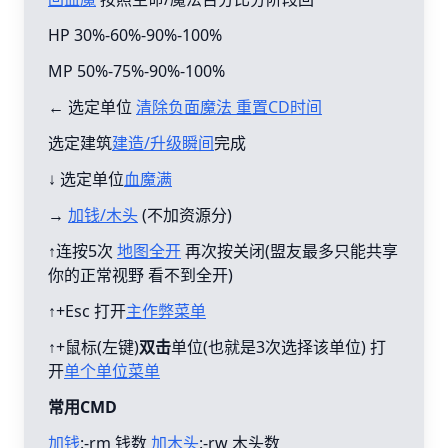
HP 30%-60%-90%-100%
MP 50%-75%-90%-100%
← 选定单位
清除负面魔法 重置CD时间
选定建筑
建造/升级瞬间
完成
↓ 选定单位
血魔满
→
加钱/木头
(不加资源分)
↑连按5次
地图全开
再次按关闭(盟友最多只能共享
你的正常视野 看不到全开)
↑+Esc 打开
主作弊菜单
↑+鼠标(左键)
双击
单位(也就是3次选择该单位) 打
开
单个单位菜单
常用CMD
加钱
:-rm 钱数
加木头
:-rw 木头数