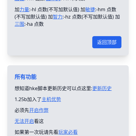
加
力量
:-hl 点数(不写加默认值) 加
敏捷
:-hm 点数
(不写加默认值) 加
智力
:-hz 点数(不写加默认值) 加
三围
:-ha 点数
返回顶部
所有功能
想知道hke脚本更新历史可以点这里:
更新历史
1.25b加入了
主机优势
必须先
开启作弊
无法开启
看这
如果第一次玩请先看
玩家必看