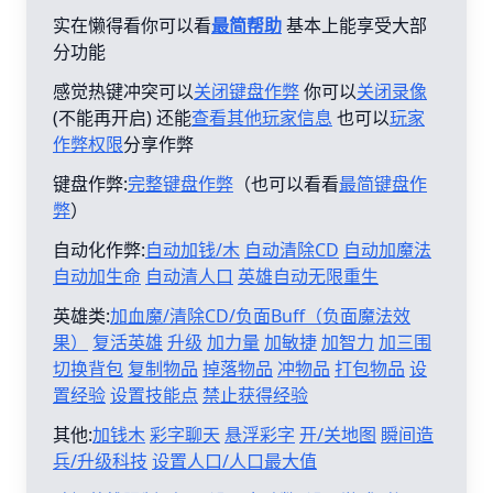
实在懒得看你可以看
最简帮助
基本上能享受大部
分功能
感觉热键冲突可以
关闭键盘作弊
你可以
关闭录像
(不能再开启) 还能
查看其他玩家信息
也可以
玩家
作弊权限
分享作弊
键盘作弊:
完整键盘作弊
（也可以看看
最简键盘作
弊
）
自动化作弊:
自动加钱/木
自动清除CD
自动加魔法
自动加生命
自动清人口
英雄自动无限重生
英雄类:
加血魔/清除CD/负面Buff（负面魔法效
果）
复活英雄
升级
加力量
加敏捷
加智力
加三围
切换背包
复制物品
掉落物品
冲物品
打包物品
设
置经验
设置技能点
禁止获得经验
其他:
加钱木
彩字聊天
悬浮彩字
开/关地图
瞬间造
兵/升级科技
设置人口/人口最大值