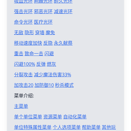
吸血光环
荆棘光环
耐久光环
强击光环
邪恶光环
减速光环
命令光环
医疗光环
无敌
隐形
穿墙
魔免
移动速度加快
反隐
永久献祭
重击
致命一击
闪避
闪避100%
反弹
燃灰
分裂攻击
减少魔法伤害33%
加攻击20
加防御10
秒杀模式
菜单介绍:
主菜单
单个单位菜单
资源菜单
自动化菜单
单位特殊属性菜单
个人选项菜单
帮助菜单
其他玩