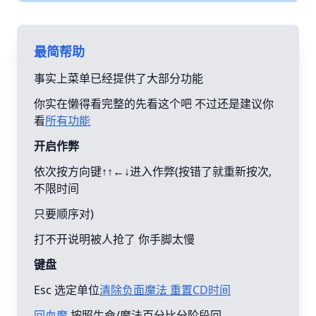
最简帮助
事实上菜单已经提供了大部分功能
你实在懒得看完整的先看这个吧 不过还是建议你
看
所有功能
开启作弊
依次按方向键↑↑←↓进入作弊(按错了就重新按次,
不限时间
只要顺序对)
打不开说明被人抢了 你手脚太慢
键盘
Esc 选定单位
清除负面魔法 重置CD时间
回血魔
按照生命/魔法百分比分阶段回