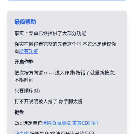
最简帮助
事实上菜单已经提供了大部分功能
你实在懒得看完整的先看这个吧 不过还是建议你
看
所有功能
开启作弊
依次按方向键↑↑←↓进入作弊(按错了就重新按次,
不限时间
只要顺序对)
打不开说明被人抢了 你手脚太慢
键盘
Esc 选定单位
清除负面魔法 重置CD时间
回血魔
按照生命/魔法百分比分阶段回