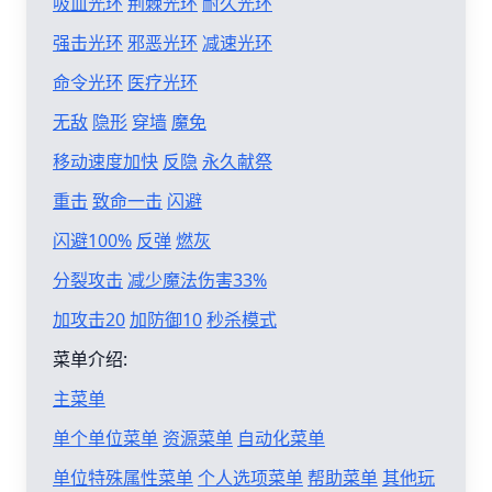
吸血光环
荆棘光环
耐久光环
强击光环
邪恶光环
减速光环
命令光环
医疗光环
无敌
隐形
穿墙
魔免
移动速度加快
反隐
永久献祭
重击
致命一击
闪避
闪避100%
反弹
燃灰
分裂攻击
减少魔法伤害33%
加攻击20
加防御10
秒杀模式
菜单介绍:
主菜单
单个单位菜单
资源菜单
自动化菜单
单位特殊属性菜单
个人选项菜单
帮助菜单
其他玩