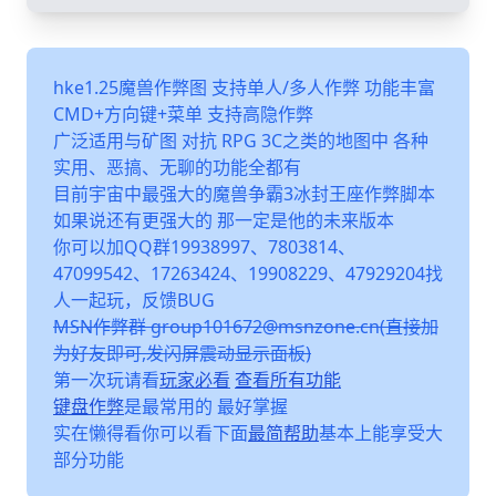
hke1.25魔兽作弊图 支持单人/多人作弊 功能丰富
CMD+方向键+菜单 支持高隐作弊
广泛适用与矿图 对抗 RPG 3C之类的地图中 各种
实用、恶搞、无聊的功能全都有
目前宇宙中最强大的魔兽争霸3冰封王座作弊脚本
如果说还有更强大的 那一定是他的未来版本
你可以加QQ群19938997、7803814、
47099542、17263424、19908229、47929204找
人一起玩，反馈BUG
MSN作弊群 group101672@msnzone.cn(直接加
为好友即可,发闪屏震动显示面板)
第一次玩请看
玩家必看
查看所有功能
键盘作弊
是最常用的 最好掌握
实在懒得看你可以看下面
最简帮助
基本上能享受大
部分功能