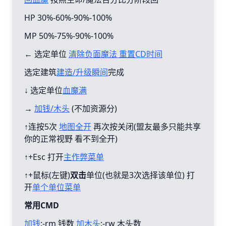
HP 30%-60%-90%-100%
MP 50%-75%-90%-100%
← 选定单位
清除负面魔法 重置CD时间
选定建筑
建造/升级瞬间
完成
↓ 选定单位
血魔满
→
加钱/木头
(不加资源分)
↑连按5次
地图全开
再次按关闭(盟友最多只能共享
你的正常视野 看不到全开)
↑+Esc 打开
主作弊菜单
↑+鼠标(左键)
双击
单位(也就是3次选择该单位) 打
开
单个单位菜单
常用CMD
加钱
:-rm 钱数
加木头
:-rw 木头数