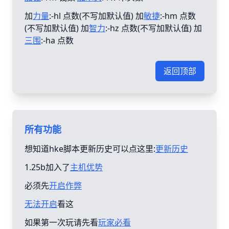
加
力量
:-hl 点数(不写加默认值) 加
敏捷
:-hm 点数
(不写加默认值) 加
智力
:-hz 点数(不写加默认值) 加
三围
:-ha 点数
返回顶部
所有功能
想知道hke脚本更新历史可以点这里:
更新历史
1.25b加入了
主机优势
必须先
开启作弊
无法开启
看这
如果第一次玩请先看
玩家必看