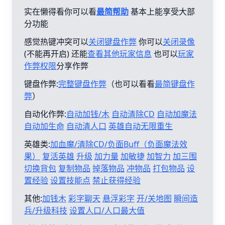
实在懒得看你可以看
最简帮助
基本上能享受大部
分功能
感觉热键冲突可以
关闭键盘作弊
你可以
关闭录像
(不能再开启) 还能
查看其他玩家信息
也可以
玩家
作弊权限
分享作弊
键盘作弊:
完整键盘作弊
（也可以看看
最简键盘作
弊
）
自动化作弊:
自动加钱/木
自动清除CD
自动加魔法
自动加生命
自动清人口
英雄自动无限重生
英雄类:
加血魔/清除CD/负面Buff（负面魔法效
果）
复活英雄
升级
加力量
加敏捷
加智力
加三围
切换背包
复制物品
掉落物品
冲物品
打包物品
设
置经验
设置技能点
禁止获得经验
其他:
加钱木
彩字聊天
悬浮彩字
开/关地图
瞬间造
兵/升级科技
设置人口/人口最大值