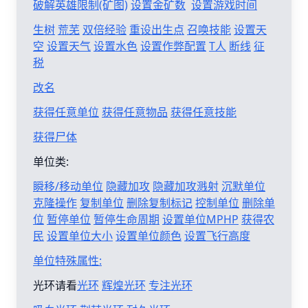
破解英雄限制(矿图)
设置金矿数
设置游戏时间
生树
荒芜
双倍经验
重设出生点
召唤技能
设置天
空
设置天气
设置水色
设置作弊配置
T人
断线
征
税
改名
获得任意单位
获得任意物品
获得任意技能
获得尸体
单位类:
瞬移/移动单位
隐藏加攻
隐藏加攻溅射
沉默单位
克隆操作
复制单位
删除复制标记
控制单位
删除单
位
暂停单位
暂停生命周期
设置单位MPHP
获得农
民
设置单位大小
设置单位颜色
设置飞行高度
单位特殊属性:
光环请看
光环
辉煌光环
专注光环