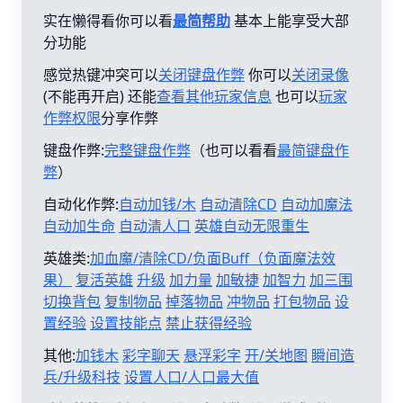
实在懒得看你可以看
最简帮助
基本上能享受大部
分功能
感觉热键冲突可以
关闭键盘作弊
你可以
关闭录像
(不能再开启) 还能
查看其他玩家信息
也可以
玩家
作弊权限
分享作弊
键盘作弊:
完整键盘作弊
（也可以看看
最简键盘作
弊
）
自动化作弊:
自动加钱/木
自动清除CD
自动加魔法
自动加生命
自动清人口
英雄自动无限重生
英雄类:
加血魔/清除CD/负面Buff（负面魔法效
果）
复活英雄
升级
加力量
加敏捷
加智力
加三围
切换背包
复制物品
掉落物品
冲物品
打包物品
设
置经验
设置技能点
禁止获得经验
其他:
加钱木
彩字聊天
悬浮彩字
开/关地图
瞬间造
兵/升级科技
设置人口/人口最大值