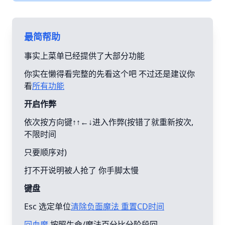
最简帮助
事实上菜单已经提供了大部分功能
你实在懒得看完整的先看这个吧 不过还是建议你
看
所有功能
开启作弊
依次按方向键↑↑←↓进入作弊(按错了就重新按次,
不限时间
只要顺序对)
打不开说明被人抢了 你手脚太慢
键盘
Esc 选定单位
清除负面魔法 重置CD时间
回血魔
按照生命/魔法百分比分阶段回