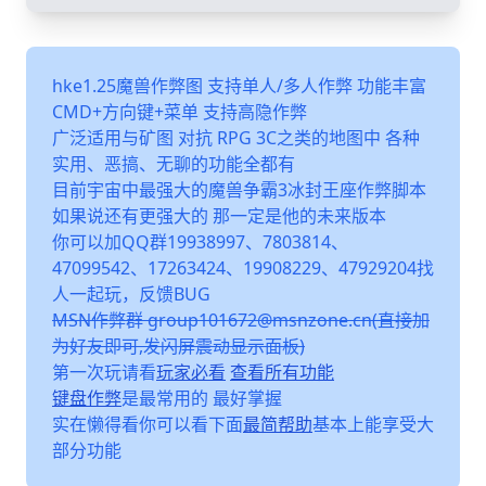
hke1.25魔兽作弊图 支持单人/多人作弊 功能丰富
CMD+方向键+菜单 支持高隐作弊
广泛适用与矿图 对抗 RPG 3C之类的地图中 各种
实用、恶搞、无聊的功能全都有
目前宇宙中最强大的魔兽争霸3冰封王座作弊脚本
如果说还有更强大的 那一定是他的未来版本
你可以加QQ群19938997、7803814、
47099542、17263424、19908229、47929204找
人一起玩，反馈BUG
MSN作弊群 group101672@msnzone.cn(直接加
为好友即可,发闪屏震动显示面板)
第一次玩请看
玩家必看
查看所有功能
键盘作弊
是最常用的 最好掌握
实在懒得看你可以看下面
最简帮助
基本上能享受大
部分功能