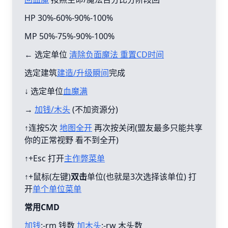
HP 30%-60%-90%-100%
MP 50%-75%-90%-100%
← 选定单位
清除负面魔法 重置CD时间
选定建筑
建造/升级瞬间
完成
↓ 选定单位
血魔满
→
加钱/木头
(不加资源分)
↑连按5次
地图全开
再次按关闭(盟友最多只能共享
你的正常视野 看不到全开)
↑+Esc 打开
主作弊菜单
↑+鼠标(左键)
双击
单位(也就是3次选择该单位) 打
开
单个单位菜单
常用CMD
加钱
:-rm 钱数
加木头
:-rw 木头数