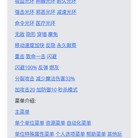
吸血光环
荆棘光环
耐久光环
强击光环
邪恶光环
减速光环
命令光环
医疗光环
无敌
隐形
穿墙
魔免
移动速度加快
反隐
永久献祭
重击
致命一击
闪避
闪避100%
反弹
燃灰
分裂攻击
减少魔法伤害33%
加攻击20
加防御10
秒杀模式
菜单介绍:
主菜单
单个单位菜单
资源菜单
自动化菜单
单位特殊属性菜单
个人选项菜单
帮助菜单
其他玩