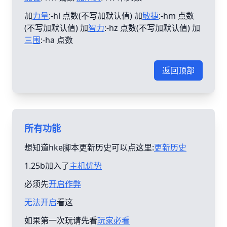
加
力量
:-hl 点数(不写加默认值) 加
敏捷
:-hm 点数
(不写加默认值) 加
智力
:-hz 点数(不写加默认值) 加
三围
:-ha 点数
返回顶部
所有功能
想知道hke脚本更新历史可以点这里:
更新历史
1.25b加入了
主机优势
必须先
开启作弊
无法开启
看这
如果第一次玩请先看
玩家必看