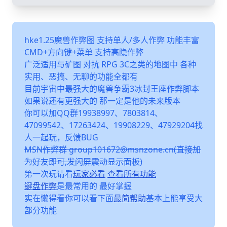
hke1.25魔兽作弊图 支持单人/多人作弊 功能丰富
CMD+方向键+菜单 支持高隐作弊
广泛适用与矿图 对抗 RPG 3C之类的地图中 各种
实用、恶搞、无聊的功能全都有
目前宇宙中最强大的魔兽争霸3冰封王座作弊脚本
如果说还有更强大的 那一定是他的未来版本
你可以加QQ群19938997、7803814、
47099542、17263424、19908229、47929204找
人一起玩，反馈BUG
MSN作弊群 group101672@msnzone.cn(直接加
为好友即可,发闪屏震动显示面板)
第一次玩请看
玩家必看
查看所有功能
键盘作弊
是最常用的 最好掌握
实在懒得看你可以看下面
最简帮助
基本上能享受大
部分功能