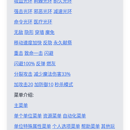
吸血光环
荆棘光环
耐久光环
强击光环
邪恶光环
减速光环
命令光环
医疗光环
无敌
隐形
穿墙
魔免
移动速度加快
反隐
永久献祭
重击
致命一击
闪避
闪避100%
反弹
燃灰
分裂攻击
减少魔法伤害33%
加攻击20
加防御10
秒杀模式
菜单介绍:
主菜单
单个单位菜单
资源菜单
自动化菜单
单位特殊属性菜单
个人选项菜单
帮助菜单
其他玩