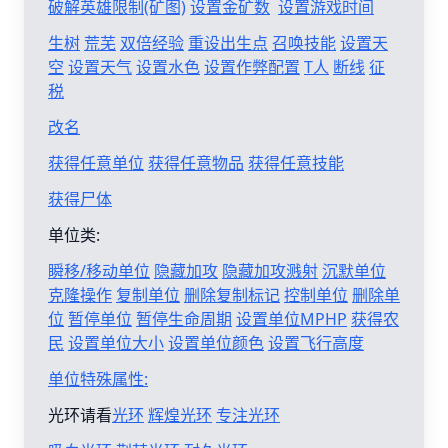
破解英雄限制(矿图)
设置金矿数
设置游戏时间
生树
荒芜
双倍经验
重设出生点
召唤技能
设置天
空
设置天气
设置水色
设置作弊配置
T人
断线
征
税
改名
获得任意单位
获得任意物品
获得任意技能
获得尸体
单位类:
瞬移/移动单位
隐藏加攻
隐藏加攻溅射
沉默单位
克隆操作
复制单位
删除复制标记
控制单位
删除单
位
暂停单位
暂停生命周期
设置单位MPHP
获得农
民
设置单位大小
设置单位颜色
设置飞行高度
单位特殊属性:
光环请看
光环
辉煌光环
专注光环