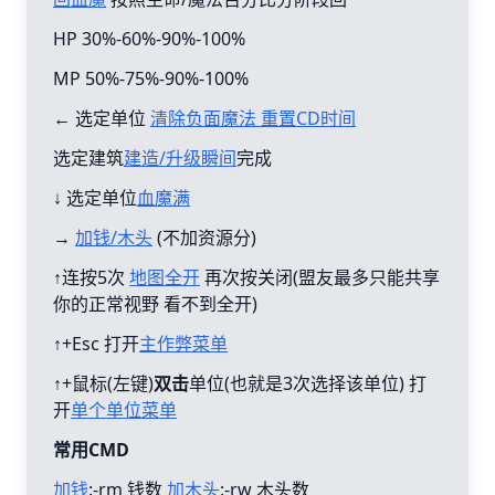
HP 30%-60%-90%-100%
MP 50%-75%-90%-100%
← 选定单位
清除负面魔法 重置CD时间
选定建筑
建造/升级瞬间
完成
↓ 选定单位
血魔满
→
加钱/木头
(不加资源分)
↑连按5次
地图全开
再次按关闭(盟友最多只能共享
你的正常视野 看不到全开)
↑+Esc 打开
主作弊菜单
↑+鼠标(左键)
双击
单位(也就是3次选择该单位) 打
开
单个单位菜单
常用CMD
加钱
:-rm 钱数
加木头
:-rw 木头数