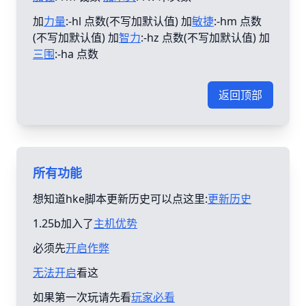
加
力量
:-hl 点数(不写加默认值) 加
敏捷
:-hm 点数
(不写加默认值) 加
智力
:-hz 点数(不写加默认值) 加
三围
:-ha 点数
返回顶部
所有功能
想知道hke脚本更新历史可以点这里:
更新历史
1.25b加入了
主机优势
必须先
开启作弊
无法开启
看这
如果第一次玩请先看
玩家必看