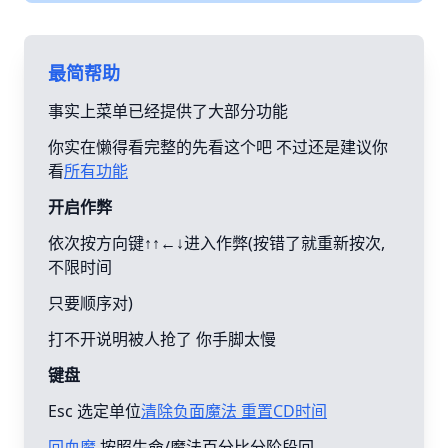
最简帮助
事实上菜单已经提供了大部分功能
你实在懒得看完整的先看这个吧 不过还是建议你
看
所有功能
开启作弊
依次按方向键↑↑←↓进入作弊(按错了就重新按次,
不限时间
只要顺序对)
打不开说明被人抢了 你手脚太慢
键盘
Esc 选定单位
清除负面魔法 重置CD时间
回血魔
按照生命/魔法百分比分阶段回