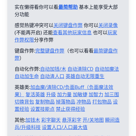
实在懒得看你可以看
最简帮助
基本上能享受大部
分功能
感觉热键冲突可以
关闭键盘作弊
你可以
关闭录像
(不能再开启) 还能
查看其他玩家信息
也可以
玩家
作弊权限
分享作弊
键盘作弊:
完整键盘作弊
（也可以看看
最简键盘作
弊
）
自动化作弊:
自动加钱/木
自动清除CD
自动加魔法
自动加生命
自动清人口
英雄自动无限重生
英雄类:
加血魔/清除CD/负面Buff（负面魔法效
果）
复活英雄
升级
加力量
加敏捷
加智力
加三围
切换背包
复制物品
掉落物品
冲物品
打包物品
设
置经验
设置技能点
禁止获得经验
其他:
加钱木
彩字聊天
悬浮彩字
开/关地图
瞬间造
兵/升级科技
设置人口/人口最大值