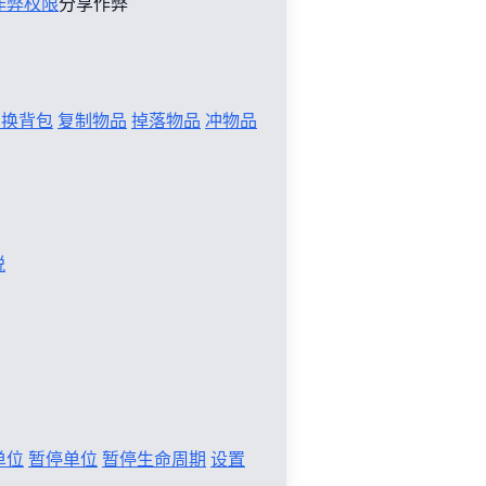
作弊权限
分享作弊
切换背包
复制物品
掉落物品
冲物品
税
单位
暂停单位
暂停生命周期
设置