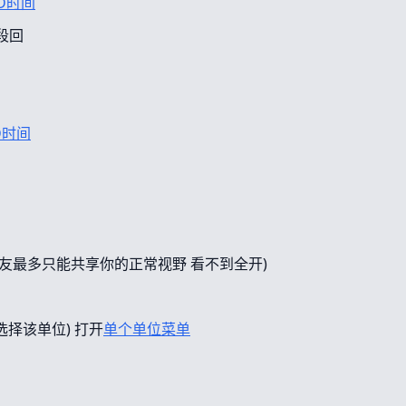
D时间
段回
D时间
友最多只能共享你的正常视野 看不到全开)
选择该单位) 打开
单个单位菜单