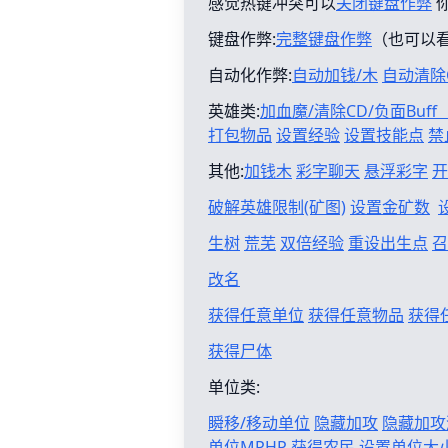
感觉热键冲突可以
关闭键盘作弊
键盘作弊:
完整键盘作弊
（也可以
自动化作弊:
自动加钱/木
自动清除
英雄类:
加血魔/清除CD/负面Buf
打包物品
设置经验
设置技能点
禁
其他:
加钱木
彩字聊天
悬浮彩字
开
破解英雄限制(矿图)
设置金矿数
生树
荒芜
双倍经验
重设出生点
召
改名
获得任意单位
获得任意物品
获得
获得尸体
单位类:
瞬移/移动单位
隐藏加攻
隐藏加攻
单位MPHP
获得农民
设置单位大