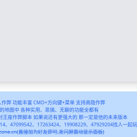
多人作弊 功能丰富 CMD+方向键+菜单 支持高隐作弊
之类的地图中 各种实用、恶搞、无聊的功能全都有
封王座作弊脚本 如果说还有更强大的 那一定是他的未来版本
14、47099542、17263424、19908229、47929204找人一
snzone.cn(直接加为好友即可,发闪屏震动显示面板)