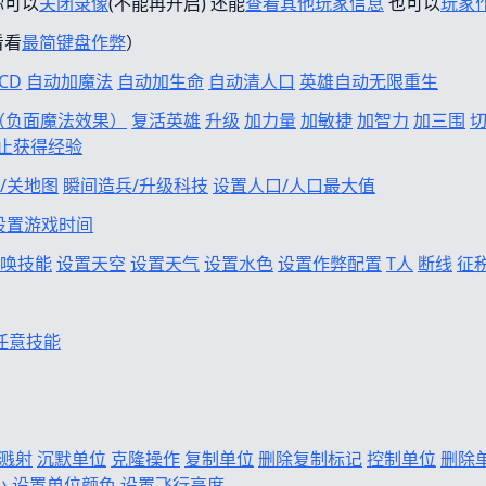
你可以
关闭录像
(不能再开启) 还能
查看其他玩家信息
也可以
玩家
看看
最简键盘作弊
）
CD
自动加魔法
自动加生命
自动清人口
英雄自动无限重生
f（负面魔法效果）
复活英雄
升级
加力量
加敏捷
加智力
加三围
止获得经验
/关地图
瞬间造兵/升级科技
设置人口/人口最大值
设置游戏时间
唤技能
设置天空
设置天气
设置水色
设置作弊配置
T人
断线
征
任意技能
溅射
沉默单位
克隆操作
复制单位
删除复制标记
控制单位
删除
小
设置单位颜色
设置飞行高度