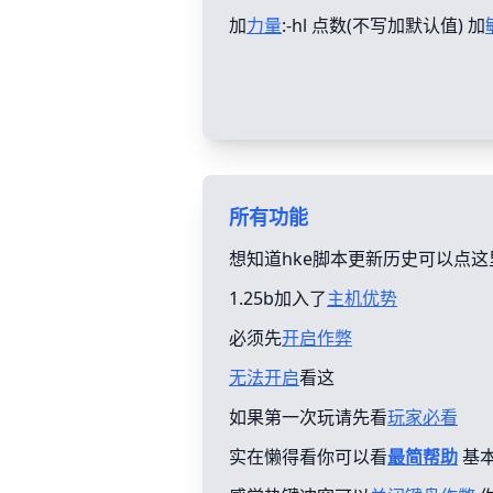
加
力量
:-hl 点数(不写加默认值) 加
所有功能
想知道hke脚本更新历史可以点这
1.25b加入了
主机优势
必须先
开启作弊
无法开启
看这
如果第一次玩请先看
玩家必看
实在懒得看你可以看
最简帮助
基