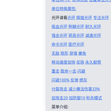
单位特殊属性:
光环请看
光环
辉煌光环
专注光环
吸血光环
荆棘光环
耐久光环
强击光环
邪恶光环
减速光环
命令光环
医疗光环
无敌
隐形
穿墙
魔免
移动速度加快
反隐
永久献祭
重击
致命一击
闪避
闪避100%
反弹
燃灰
分裂攻击
减少魔法伤害33%
加攻击20
加防御10
秒杀模式
菜单介绍: