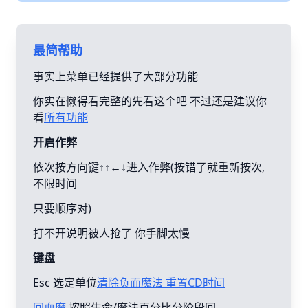
最简帮助
事实上菜单已经提供了大部分功能
你实在懒得看完整的先看这个吧 不过还是建议你
看
所有功能
开启作弊
依次按方向键↑↑←↓进入作弊(按错了就重新按次,
不限时间
只要顺序对)
打不开说明被人抢了 你手脚太慢
键盘
Esc 选定单位
清除负面魔法 重置CD时间
回血魔
按照生命/魔法百分比分阶段回