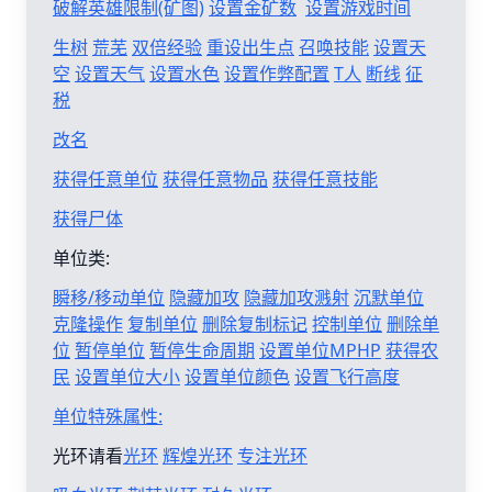
破解英雄限制(矿图)
设置金矿数
设置游戏时间
生树
荒芜
双倍经验
重设出生点
召唤技能
设置天
空
设置天气
设置水色
设置作弊配置
T人
断线
征
税
改名
获得任意单位
获得任意物品
获得任意技能
获得尸体
单位类:
瞬移/移动单位
隐藏加攻
隐藏加攻溅射
沉默单位
克隆操作
复制单位
删除复制标记
控制单位
删除单
位
暂停单位
暂停生命周期
设置单位MPHP
获得农
民
设置单位大小
设置单位颜色
设置飞行高度
单位特殊属性:
光环请看
光环
辉煌光环
专注光环