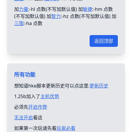
加
力量
:-hl 点数(不写加默认值) 加
敏捷
:-hm 点数
(不写加默认值) 加
智力
:-hz 点数(不写加默认值) 加
三围
:-ha 点数
返回顶部
所有功能
想知道hke脚本更新历史可以点这里:
更新历史
1.25b加入了
主机优势
必须先
开启作弊
无法开启
看这
如果第一次玩请先看
玩家必看