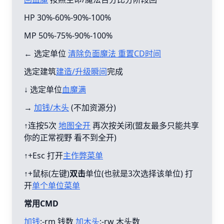
HP 30%-60%-90%-100%
MP 50%-75%-90%-100%
← 选定单位
清除负面魔法 重置CD时间
选定建筑
建造/升级瞬间
完成
↓ 选定单位
血魔满
→
加钱/木头
(不加资源分)
↑连按5次
地图全开
再次按关闭(盟友最多只能共享
你的正常视野 看不到全开)
↑+Esc 打开
主作弊菜单
↑+鼠标(左键)
双击
单位(也就是3次选择该单位) 打
开
单个单位菜单
常用CMD
加钱
:-rm 钱数
加木头
:-rw 木头数