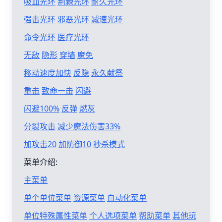
吸血光环
荆棘光环
耐久光环
强击光环
邪恶光环
减速光环
命令光环
医疗光环
无敌
隐形
穿墙
魔免
移动速度加快
反隐
永久献祭
重击
致命一击
闪避
闪避100%
反弹
燃灰
分裂攻击
减少魔法伤害33%
加攻击20
加防御10
秒杀模式
菜单介绍:
主菜单
单个单位菜单
资源菜单
自动化菜单
单位特殊属性菜单
个人选项菜单
帮助菜单
其他玩