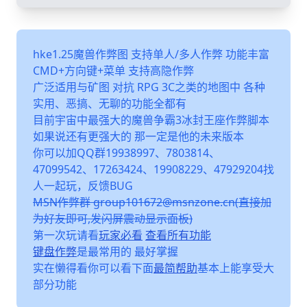
hke1.25魔兽作弊图 支持单人/多人作弊 功能丰富
CMD+方向键+菜单 支持高隐作弊
广泛适用与矿图 对抗 RPG 3C之类的地图中 各种
实用、恶搞、无聊的功能全都有
目前宇宙中最强大的魔兽争霸3冰封王座作弊脚本
如果说还有更强大的 那一定是他的未来版本
你可以加QQ群19938997、7803814、
47099542、17263424、19908229、47929204找
人一起玩，反馈BUG
MSN作弊群 group101672@msnzone.cn(直接加
为好友即可,发闪屏震动显示面板)
第一次玩请看
玩家必看
查看所有功能
键盘作弊
是最常用的 最好掌握
实在懒得看你可以看下面
最简帮助
基本上能享受大
部分功能