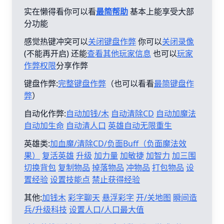
实在懒得看你可以看
最简帮助
基本上能享受大部
分功能
感觉热键冲突可以
关闭键盘作弊
你可以
关闭录像
(不能再开启) 还能
查看其他玩家信息
也可以
玩家
作弊权限
分享作弊
键盘作弊:
完整键盘作弊
（也可以看看
最简键盘作
弊
）
自动化作弊:
自动加钱/木
自动清除CD
自动加魔法
自动加生命
自动清人口
英雄自动无限重生
英雄类:
加血魔/清除CD/负面Buff（负面魔法效
果）
复活英雄
升级
加力量
加敏捷
加智力
加三围
切换背包
复制物品
掉落物品
冲物品
打包物品
设
置经验
设置技能点
禁止获得经验
其他:
加钱木
彩字聊天
悬浮彩字
开/关地图
瞬间造
兵/升级科技
设置人口/人口最大值