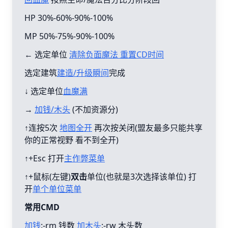
HP 30%-60%-90%-100%
MP 50%-75%-90%-100%
← 选定单位
清除负面魔法 重置CD时间
选定建筑
建造/升级瞬间
完成
↓ 选定单位
血魔满
→
加钱/木头
(不加资源分)
↑连按5次
地图全开
再次按关闭(盟友最多只能共享
你的正常视野 看不到全开)
↑+Esc 打开
主作弊菜单
↑+鼠标(左键)
双击
单位(也就是3次选择该单位) 打
开
单个单位菜单
常用CMD
加钱
:-rm 钱数
加木头
:-rw 木头数