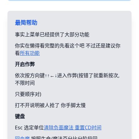
最简帮助
事实上菜单已经提供了大部分功能
你实在懒得看完整的先看这个吧 不过还是建议你
看
所有功能
开启作弊
依次按方向键↑↑←↓进入作弊(按错了就重新按次,
不限时间
只要顺序对)
打不开说明被人抢了 你手脚太慢
键盘
Esc 选定单位
清除负面魔法 重置CD时间
回血魔
按照生命/魔法百分比分阶段回