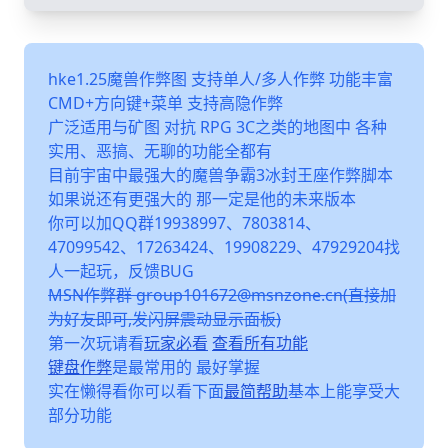
hke1.25魔兽作弊图 支持单人/多人作弊 功能丰富
CMD+方向键+菜单 支持高隐作弊
广泛适用与矿图 对抗 RPG 3C之类的地图中 各种
实用、恶搞、无聊的功能全都有
目前宇宙中最强大的魔兽争霸3冰封王座作弊脚本
如果说还有更强大的 那一定是他的未来版本
你可以加QQ群19938997、7803814、
47099542、17263424、19908229、47929204找
人一起玩，反馈BUG
MSN作弊群 group101672@msnzone.cn(直接加
为好友即可,发闪屏震动显示面板)
第一次玩请看
玩家必看
查看所有功能
键盘作弊
是最常用的 最好掌握
实在懒得看你可以看下面
最简帮助
基本上能享受大
部分功能