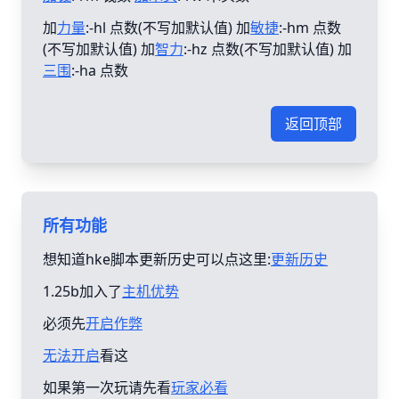
加
力量
:-hl 点数(不写加默认值) 加
敏捷
:-hm 点数
(不写加默认值) 加
智力
:-hz 点数(不写加默认值) 加
三围
:-ha 点数
返回顶部
所有功能
想知道hke脚本更新历史可以点这里:
更新历史
1.25b加入了
主机优势
必须先
开启作弊
无法开启
看这
如果第一次玩请先看
玩家必看