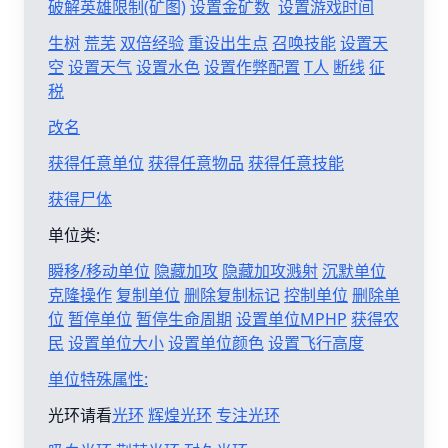
破解英雄限制(矿图)
设置金矿数
设置游戏时间
生树
荒芜
双倍经验
重设出生点
召唤技能
设置天
空
设置天气
设置水色
设置作弊配置
T人
断线
征
税
改名
获得任意单位
获得任意物品
获得任意技能
获得尸体
单位类:
瞬移/移动单位
隐藏加攻
隐藏加攻溅射
沉默单位
克隆操作
复制单位
删除复制标记
控制单位
删除单
位
暂停单位
暂停生命周期
设置单位MPHP
获得农
民
设置单位大小
设置单位颜色
设置飞行高度
单位特殊属性:
光环请看
光环
辉煌光环
专注光环