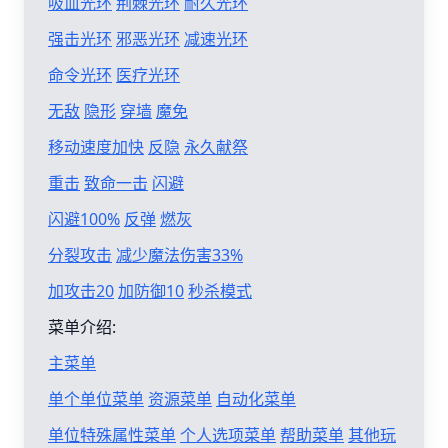
吸血光环
荆棘光环
耐久光环
强击光环
邪恶光环
减速光环
命令光环
医疗光环
无敌
隐形
穿墙
魔免
移动速度加快
反隐
永久献祭
重击
致命一击
闪避
闪避100%
反弹
燃灰
分裂攻击
减少魔法伤害33%
加攻击20
加防御10
秒杀模式
菜单介绍:
主菜单
单个单位菜单
资源菜单
自动化菜单
单位特殊属性菜单
个人选项菜单
帮助菜单
其他玩