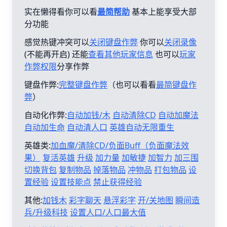
实在懒得看你可以看
最简帮助
基本上能享受大部
分功能
感觉热键冲突可以
关闭键盘作弊
你可以
关闭录像
(不能再开启) 还能
查看其他玩家信息
也可以
玩家
作弊权限
分享作弊
键盘作弊:
完整键盘作弊
（也可以看看
最简键盘作
弊
）
自动化作弊:
自动加钱/木
自动清除CD
自动加魔法
自动加生命
自动清人口
英雄自动无限重生
英雄类:
加血魔/清除CD/负面Buff（负面魔法效
果）
复活英雄
升级
加力量
加敏捷
加智力
加三围
切换背包
复制物品
掉落物品
冲物品
打包物品
设
置经验
设置技能点
禁止获得经验
其他:
加钱木
彩字聊天
悬浮彩字
开/关地图
瞬间造
兵/升级科技
设置人口/人口最大值