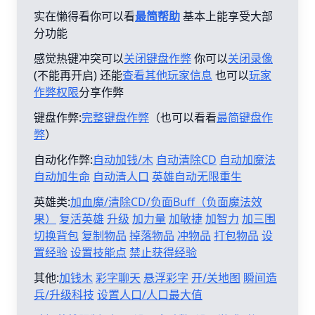
实在懒得看你可以看
最简帮助
基本上能享受大部
分功能
感觉热键冲突可以
关闭键盘作弊
你可以
关闭录像
(不能再开启) 还能
查看其他玩家信息
也可以
玩家
作弊权限
分享作弊
键盘作弊:
完整键盘作弊
（也可以看看
最简键盘作
弊
）
自动化作弊:
自动加钱/木
自动清除CD
自动加魔法
自动加生命
自动清人口
英雄自动无限重生
英雄类:
加血魔/清除CD/负面Buff（负面魔法效
果）
复活英雄
升级
加力量
加敏捷
加智力
加三围
切换背包
复制物品
掉落物品
冲物品
打包物品
设
置经验
设置技能点
禁止获得经验
其他:
加钱木
彩字聊天
悬浮彩字
开/关地图
瞬间造
兵/升级科技
设置人口/人口最大值