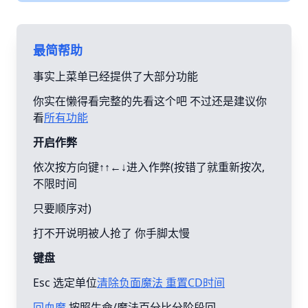
最简帮助
事实上菜单已经提供了大部分功能
你实在懒得看完整的先看这个吧 不过还是建议你
看
所有功能
开启作弊
依次按方向键↑↑←↓进入作弊(按错了就重新按次,
不限时间
只要顺序对)
打不开说明被人抢了 你手脚太慢
键盘
Esc 选定单位
清除负面魔法 重置CD时间
回血魔
按照生命/魔法百分比分阶段回