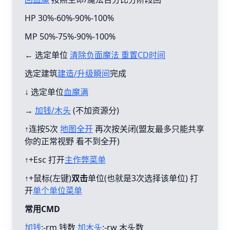
HP 30%-60%-90%-100%
MP 50%-75%-90%-100%
← 选定单位
清除负面魔法 重置CD时间
选定建筑
建造/升级瞬间
完成
↓ 选定单位
血魔满
→
加钱/木头
(不加资源分)
↑连按5次
地图全开
再次按关闭(盟友最多只能共享
你的正常视野 看不到全开)
↑+Esc 打开
主作弊菜单
↑+鼠标(左键)
双击
单位(也就是3次选择该单位) 打
开
单个单位菜单
常用CMD
加钱
:-rm 钱数
加木头
:-rw 木头数