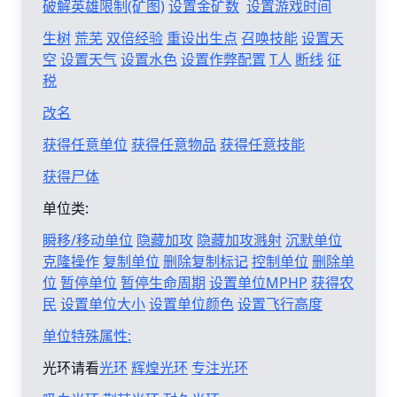
破解英雄限制(矿图)
设置金矿数
设置游戏时间
生树
荒芜
双倍经验
重设出生点
召唤技能
设置天
空
设置天气
设置水色
设置作弊配置
T人
断线
征
税
改名
获得任意单位
获得任意物品
获得任意技能
获得尸体
单位类:
瞬移/移动单位
隐藏加攻
隐藏加攻溅射
沉默单位
克隆操作
复制单位
删除复制标记
控制单位
删除单
位
暂停单位
暂停生命周期
设置单位MPHP
获得农
民
设置单位大小
设置单位颜色
设置飞行高度
单位特殊属性:
光环请看
光环
辉煌光环
专注光环