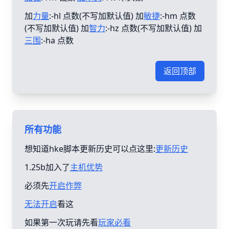
加
力量
:-hl 点数(不写加默认值) 加
敏捷
:-hm 点数
(不写加默认值) 加
智力
:-hz 点数(不写加默认值) 加
三围
:-ha 点数
返回顶部
所有功能
想知道hke脚本更新历史可以点这里:
更新历史
1.25b加入了
主机优势
必须先
开启作弊
无法开启
看这
如果第一次玩请先看
玩家必看