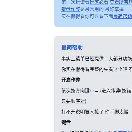
第一次玩请看
玩家必看
查看所有
键盘作弊
是最常用的 最好掌握
实在懒得看你可以看下面
最简帮助
最简帮助
事实上菜单已经提供了大部分功能
你实在懒得看完整的先看这个吧 
开启作弊
依次按方向键↑↑←↓进入作弊(按
只要顺序对)
打不开说明被人抢了 你手脚太慢
键盘