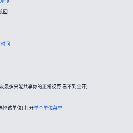
D时间
段回
D时间
友最多只能共享你的正常视野 看不到全开)
选择该单位) 打开
单个单位菜单