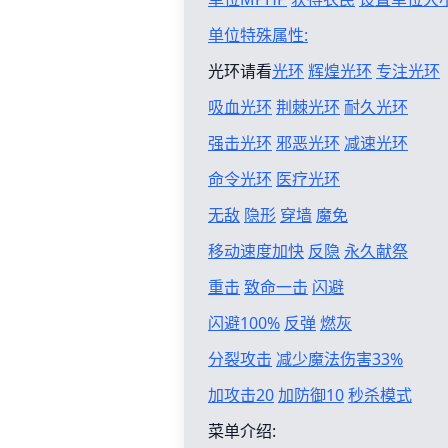
单位特殊属性:
光环请看
光环
辉煌光环
专注光环
吸血光环
荆棘光环
耐久光环
强击光环
邪恶光环
减速光环
命令光环
医疗光环
无敌
隐形
穿墙
魔免
移动速度加快
反隐
永久献祭
重击
致命一击
闪避
闪避100%
反弹
燃灰
分裂攻击
减少魔法伤害33%
加攻击20
加防御10
秒杀模式
菜单介绍: