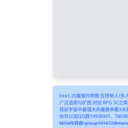
hke1.25魔兽作弊图 支持单人/
广泛适用与矿图 对抗 RPG 3C
目前宇宙中最强大的魔兽争霸3冰
你可以加QQ群19938997、78038
MSN作弊群 group101672@m