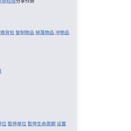
作弊权限
分享作弊
切换背包
复制物品
掉落物品
冲物品
税
单位
暂停单位
暂停生命周期
设置