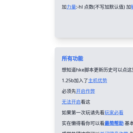
加
力量
:-hl 点数(不写加默认值) 加
所有功能
想知道hke脚本更新历史可以点这
1.25b加入了
主机优势
必须先
开启作弊
无法开启
看这
如果第一次玩请先看
玩家必看
实在懒得看你可以看
最简帮助
基