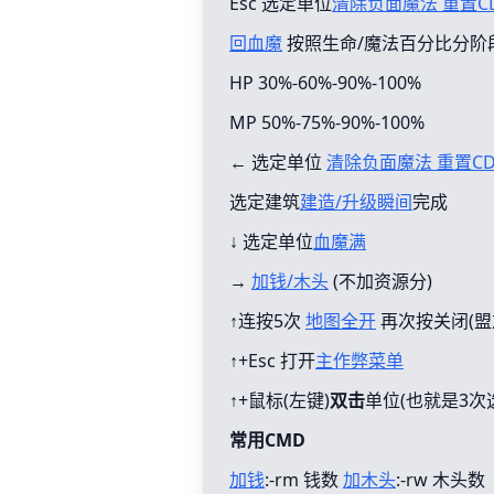
Esc 选定单位
清除负面魔法 重置C
回血魔
按照生命/魔法百分比分阶
HP 30%-60%-90%-100%
MP 50%-75%-90%-100%
← 选定单位
清除负面魔法 重置C
选定建筑
建造/升级瞬间
完成
↓ 选定单位
血魔满
→
加钱/木头
(不加资源分)
↑连按5次
地图全开
再次按关闭(盟
↑+Esc 打开
主作弊菜单
↑+鼠标(左键)
双击
单位(也就是3次
常用CMD
加钱
:-rm 钱数
加木头
:-rw 木头数