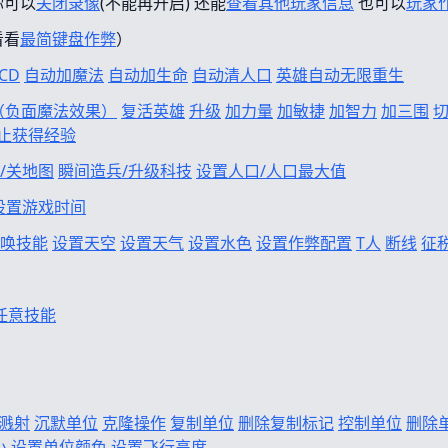
你可以
关闭录像
(不能再开启) 还能
查看其他玩家信息
也可以
玩家
看看
最简键盘作弊
）
CD
自动加魔法
自动加生命
自动清人口
英雄自动无限重生
f（负面魔法效果）
复活英雄
升级
加力量
加敏捷
加智力
加三围
止获得经验
/关地图
瞬间造兵/升级科技
设置人口/人口最大值
设置游戏时间
唤技能
设置天空
设置天气
设置水色
设置作弊配置
T人
断线
征
任意技能
溅射
沉默单位
克隆操作
复制单位
删除复制标记
控制单位
删除
小
设置单位颜色
设置飞行高度