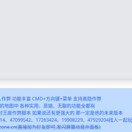
多人作弊 功能丰富 CMD+方向键+菜单 支持高隐作弊
之类的地图中 各种实用、恶搞、无聊的功能全都有
封王座作弊脚本 如果说还有更强大的 那一定是他的未来版本
14、47099542、17263424、19908229、47929204找人一
snzone.cn(直接加为好友即可,发闪屏震动显示面板)