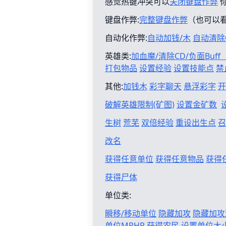
感觉热键冲突可以
关闭键盘作弊
键盘作弊:
完整键盘作弊
（也可以
自动化作弊:
自动加钱/木
自动清除
英雄类:
加血魔/清除CD/负面Buf
打包物品
设置经验
设置技能点
禁
其他:
加钱木
彩字聊天
悬浮彩字
开
破解英雄限制(矿图)
设置金矿数
生树
荒芜
双倍经验
重设出生点
召
改名
获得任意单位
获得任意物品
获得
获得尸体
单位类:
瞬移/移动单位
隐藏加攻
隐藏加攻
单位MPHP
获得农民
设置单位大