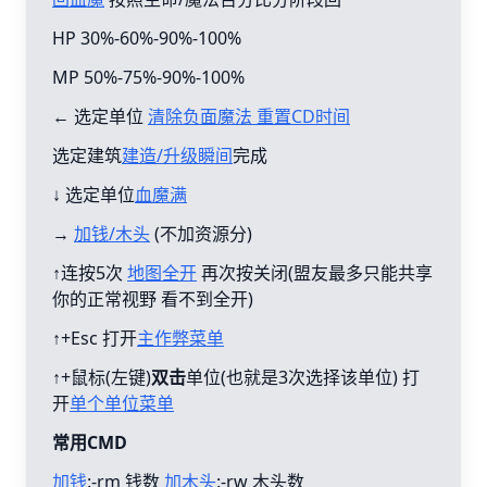
HP 30%-60%-90%-100%
MP 50%-75%-90%-100%
← 选定单位
清除负面魔法 重置CD时间
选定建筑
建造/升级瞬间
完成
↓ 选定单位
血魔满
→
加钱/木头
(不加资源分)
↑连按5次
地图全开
再次按关闭(盟友最多只能共享
你的正常视野 看不到全开)
↑+Esc 打开
主作弊菜单
↑+鼠标(左键)
双击
单位(也就是3次选择该单位) 打
开
单个单位菜单
常用CMD
加钱
:-rm 钱数
加木头
:-rw 木头数