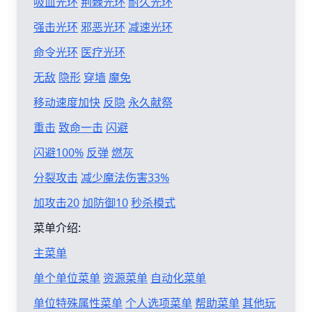
吸血光环
荆棘光环
耐久光环
强击光环
邪恶光环
减速光环
命令光环
医疗光环
无敌
隐形
穿墙
魔免
移动速度加快
反隐
永久献祭
重击
致命一击
闪避
闪避100%
反弹
燃灰
分裂攻击
减少魔法伤害33%
加攻击20
加防御10
秒杀模式
菜单介绍:
主菜单
单个单位菜单
资源菜单
自动化菜单
单位特殊属性菜单
个人选项菜单
帮助菜单
其他玩