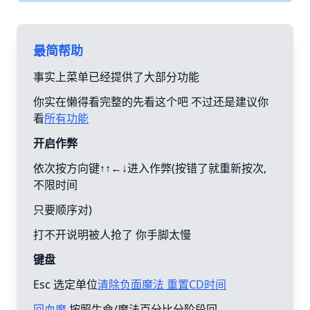
最简帮助
事实上菜单已经提供了大部分功能
你实在懒得看完整的先看这个吧 不过还是建议你
看
所有功能
开启作弊
依次按方向键↑↑←↓进入作弊(按错了就重新按次,
不限时间
只要顺序对)
打不开说明被人抢了 你手脚太慢
键盘
Esc 选定单位
清除负面魔法 重置CD时间
回血魔
按照生命/魔法百分比分阶段回