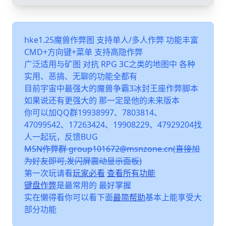
hke1.25魔兽作弊图 支持单人/多人作弊 功能丰富
CMD+方向键+菜单 支持高隐作弊
广泛适用与矿图 对抗 RPG 3C之类的地图中 各种
实用、恶搞、无聊的功能全都有
目前宇宙中最强大的魔兽争霸3冰封王座作弊脚本
如果说还有更强大的 那一定是他的未来版本
你可以加QQ群19938997、7803814、
47099542、17263424、19908229、47929204找
人一起玩，反馈BUG
MSN作弊群 group101672@msnzone.cn(直接加
为好友即可,发闪屏震动显示面板)
第一次玩请看
玩家必看
查看所有功能
键盘作弊
是最常用的 最好掌握
实在懒得看你可以看下面
最简帮助
基本上能享受大
部分功能