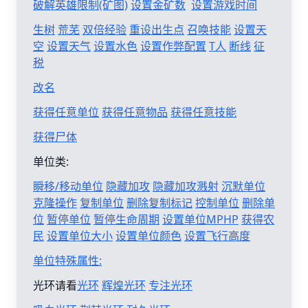
破解英雄限制(矿图)
设置金矿数
设置游戏时间
生树
荒芜
双倍经验
重设出生点
召唤技能
设置天
空
设置天气
设置水色
设置作弊配置
T人
断线
征
税
改名
获得任意单位
获得任意物品
获得任意技能
获得尸体
单位类:
瞬移/移动单位
隐藏加攻
隐藏加攻溅射
沉默单位
克隆操作
复制单位
删除复制标记
控制单位
删除单
位
暂停单位
暂停生命周期
设置单位MPHP
获得农
民
设置单位大小
设置单位颜色
设置飞行高度
单位特殊属性:
光环请看
光环
辉煌光环
专注光环