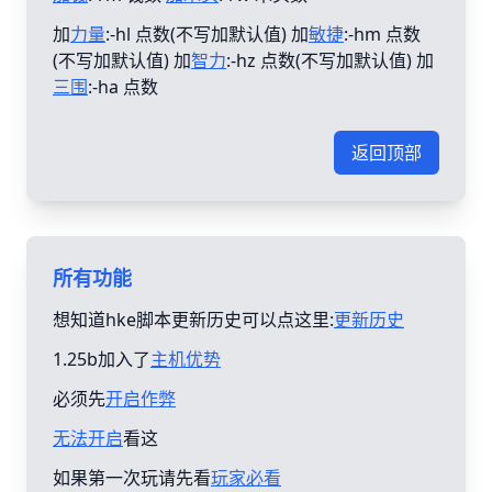
加
力量
:-hl 点数(不写加默认值) 加
敏捷
:-hm 点数
(不写加默认值) 加
智力
:-hz 点数(不写加默认值) 加
三围
:-ha 点数
返回顶部
所有功能
想知道hke脚本更新历史可以点这里:
更新历史
1.25b加入了
主机优势
必须先
开启作弊
无法开启
看这
如果第一次玩请先看
玩家必看