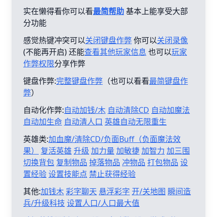
实在懒得看你可以看
最简帮助
基本上能享受大部
分功能
感觉热键冲突可以
关闭键盘作弊
你可以
关闭录像
(不能再开启) 还能
查看其他玩家信息
也可以
玩家
作弊权限
分享作弊
键盘作弊:
完整键盘作弊
（也可以看看
最简键盘作
弊
）
自动化作弊:
自动加钱/木
自动清除CD
自动加魔法
自动加生命
自动清人口
英雄自动无限重生
英雄类:
加血魔/清除CD/负面Buff（负面魔法效
果）
复活英雄
升级
加力量
加敏捷
加智力
加三围
切换背包
复制物品
掉落物品
冲物品
打包物品
设
置经验
设置技能点
禁止获得经验
其他:
加钱木
彩字聊天
悬浮彩字
开/关地图
瞬间造
兵/升级科技
设置人口/人口最大值