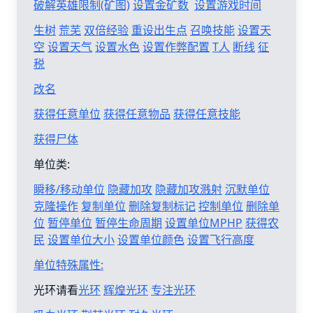
破解英雄限制(矿图)
设置金矿数
设置游戏时间
生树
荒芜
双倍经验
重设出生点
召唤技能
设置天
空
设置天气
设置水色
设置作弊配置
T人
断线
征
税
改名
获得任意单位
获得任意物品
获得任意技能
获得尸体
单位类:
瞬移/移动单位
隐藏加攻
隐藏加攻溅射
沉默单位
克隆操作
复制单位
删除复制标记
控制单位
删除单
位
暂停单位
暂停生命周期
设置单位MPHP
获得农
民
设置单位大小
设置单位颜色
设置飞行高度
单位特殊属性:
光环请看
光环
辉煌光环
专注光环