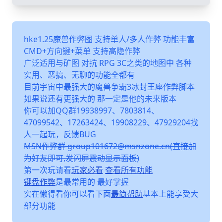
hke1.25魔兽作弊图 支持单人/多人作弊 功能丰富
CMD+方向键+菜单 支持高隐作弊
广泛适用与矿图 对抗 RPG 3C之类的地图中 各种
实用、恶搞、无聊的功能全都有
目前宇宙中最强大的魔兽争霸3冰封王座作弊脚本
如果说还有更强大的 那一定是他的未来版本
你可以加QQ群19938997、7803814、
47099542、17263424、19908229、47929204找
人一起玩，反馈BUG
MSN作弊群 group101672@msnzone.cn(直接加
为好友即可,发闪屏震动显示面板)
第一次玩请看
玩家必看
查看所有功能
键盘作弊
是最常用的 最好掌握
实在懒得看你可以看下面
最简帮助
基本上能享受大
部分功能