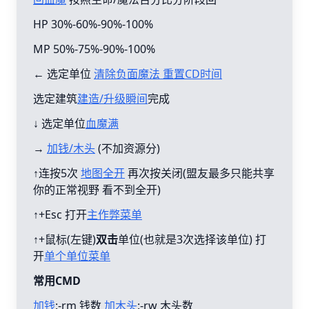
HP 30%-60%-90%-100%
MP 50%-75%-90%-100%
← 选定单位
清除负面魔法 重置CD时间
选定建筑
建造/升级瞬间
完成
↓ 选定单位
血魔满
→
加钱/木头
(不加资源分)
↑连按5次
地图全开
再次按关闭(盟友最多只能共享
你的正常视野 看不到全开)
↑+Esc 打开
主作弊菜单
↑+鼠标(左键)
双击
单位(也就是3次选择该单位) 打
开
单个单位菜单
常用CMD
加钱
:-rm 钱数
加木头
:-rw 木头数