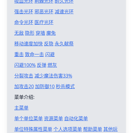
吸血光环
荆棘光环
耐久光环
强击光环
邪恶光环
减速光环
命令光环
医疗光环
无敌
隐形
穿墙
魔免
移动速度加快
反隐
永久献祭
重击
致命一击
闪避
闪避100%
反弹
燃灰
分裂攻击
减少魔法伤害33%
加攻击20
加防御10
秒杀模式
菜单介绍:
主菜单
单个单位菜单
资源菜单
自动化菜单
单位特殊属性菜单
个人选项菜单
帮助菜单
其他玩