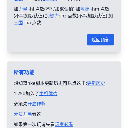
加
力量
:-hl 点数(不写加默认值) 加
敏捷
:-hm 点数
(不写加默认值) 加
智力
:-hz 点数(不写加默认值) 加
三围
:-ha 点数
返回顶部
所有功能
想知道hke脚本更新历史可以点这里:
更新历史
1.25b加入了
主机优势
必须先
开启作弊
无法开启
看这
如果第一次玩请先看
玩家必看