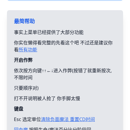
最简帮助
事实上菜单已经提供了大部分功能
你实在懒得看完整的先看这个吧 不过还是建议你
看
所有功能
开启作弊
依次按方向键↑↑←↓进入作弊(按错了就重新按次,
不限时间
只要顺序对)
打不开说明被人抢了 你手脚太慢
键盘
Esc 选定单位
清除负面魔法 重置CD时间
回血魔
按照生命/魔法百分比分阶段回