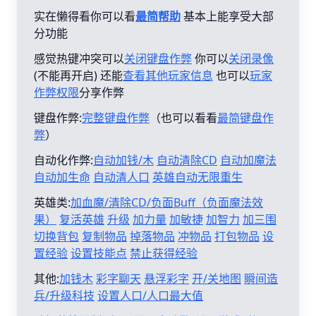
实在懒得看你可以看
最简帮助
基本上能享受大部
分功能
感觉热键冲突可以
关闭键盘作弊
你可以
关闭录像
(不能再开启) 还能
查看其他玩家信息
也可以
玩家
作弊权限
分享作弊
键盘作弊:
完整键盘作弊
（也可以看看
最简键盘作
弊
）
自动化作弊:
自动加钱/木
自动清除CD
自动加魔法
自动加生命
自动清人口
英雄自动无限重生
英雄类:
加血魔/清除CD/负面Buff（负面魔法效
果）
复活英雄
升级
加力量
加敏捷
加智力
加三围
切换背包
复制物品
掉落物品
冲物品
打包物品
设
置经验
设置技能点
禁止获得经验
其他:
加钱木
彩字聊天
悬浮彩字
开/关地图
瞬间造
兵/升级科技
设置人口/人口最大值