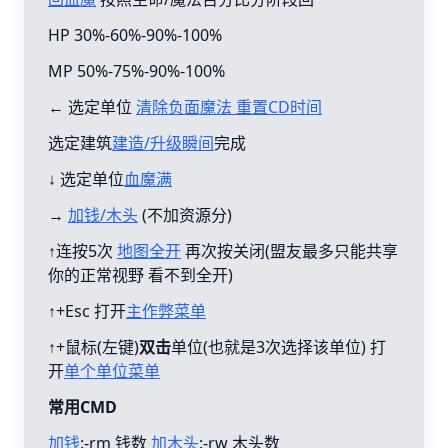
HP 30%-60%-90%-100%
MP 50%-75%-90%-100%
← 选定单位
清除负面魔法 重置CD时间
选定建筑
建造/升级瞬间
完成
↓ 选定单位
血魔满
→
加钱/木头
(不加资源分)
↑连按5次
地图全开
再次按关闭(盟友最多只能共享
你的正常视野 看不到全开)
↑+Esc 打开
主作弊菜单
↑+鼠标(左键)
双击
单位(也就是3次选择该单位) 打
开
单个单位菜单
常用CMD
加钱
:-rm 钱数
加木头
:-rw 木头数