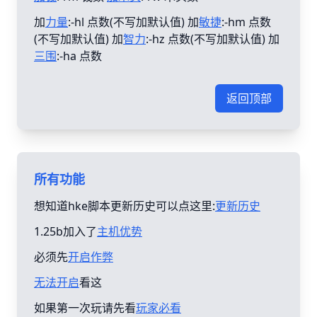
加
力量
:-hl 点数(不写加默认值) 加
敏捷
:-hm 点数
(不写加默认值) 加
智力
:-hz 点数(不写加默认值) 加
三围
:-ha 点数
返回顶部
所有功能
想知道hke脚本更新历史可以点这里:
更新历史
1.25b加入了
主机优势
必须先
开启作弊
无法开启
看这
如果第一次玩请先看
玩家必看