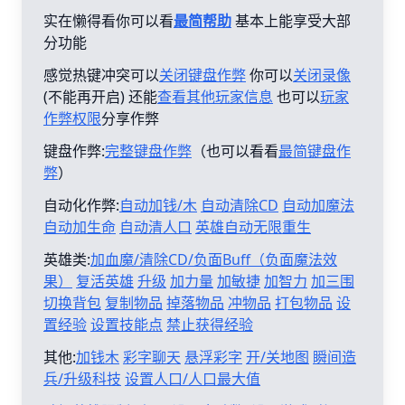
实在懒得看你可以看
最简帮助
基本上能享受大部
分功能
感觉热键冲突可以
关闭键盘作弊
你可以
关闭录像
(不能再开启) 还能
查看其他玩家信息
也可以
玩家
作弊权限
分享作弊
键盘作弊:
完整键盘作弊
（也可以看看
最简键盘作
弊
）
自动化作弊:
自动加钱/木
自动清除CD
自动加魔法
自动加生命
自动清人口
英雄自动无限重生
英雄类:
加血魔/清除CD/负面Buff（负面魔法效
果）
复活英雄
升级
加力量
加敏捷
加智力
加三围
切换背包
复制物品
掉落物品
冲物品
打包物品
设
置经验
设置技能点
禁止获得经验
其他:
加钱木
彩字聊天
悬浮彩字
开/关地图
瞬间造
兵/升级科技
设置人口/人口最大值