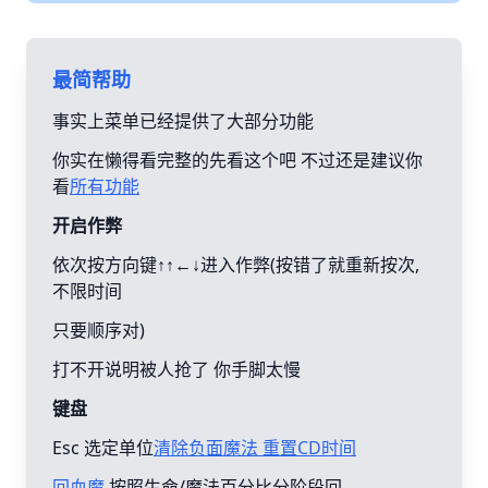
最简帮助
事实上菜单已经提供了大部分功能
你实在懒得看完整的先看这个吧 不过还是建议你
看
所有功能
开启作弊
依次按方向键↑↑←↓进入作弊(按错了就重新按次,
不限时间
只要顺序对)
打不开说明被人抢了 你手脚太慢
键盘
Esc 选定单位
清除负面魔法 重置CD时间
回血魔
按照生命/魔法百分比分阶段回