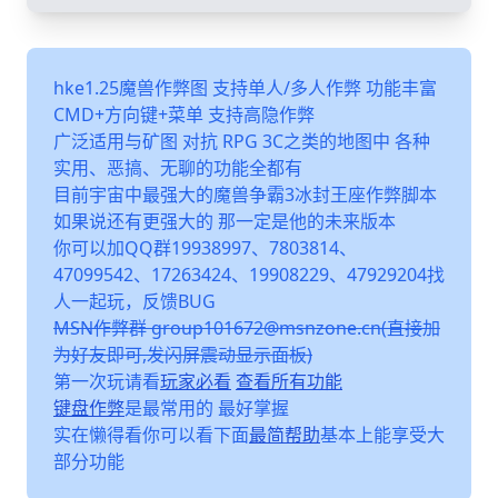
hke1.25魔兽作弊图 支持单人/多人作弊 功能丰富
CMD+方向键+菜单 支持高隐作弊
广泛适用与矿图 对抗 RPG 3C之类的地图中 各种
实用、恶搞、无聊的功能全都有
目前宇宙中最强大的魔兽争霸3冰封王座作弊脚本
如果说还有更强大的 那一定是他的未来版本
你可以加QQ群19938997、7803814、
47099542、17263424、19908229、47929204找
人一起玩，反馈BUG
MSN作弊群 group101672@msnzone.cn(直接加
为好友即可,发闪屏震动显示面板)
第一次玩请看
玩家必看
查看所有功能
键盘作弊
是最常用的 最好掌握
实在懒得看你可以看下面
最简帮助
基本上能享受大
部分功能