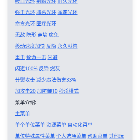
吸血光环
荆棘光环
耐久光环
强击光环
邪恶光环
减速光环
命令光环
医疗光环
无敌
隐形
穿墙
魔免
移动速度加快
反隐
永久献祭
重击
致命一击
闪避
闪避100%
反弹
燃灰
分裂攻击
减少魔法伤害33%
加攻击20
加防御10
秒杀模式
菜单介绍:
主菜单
单个单位菜单
资源菜单
自动化菜单
单位特殊属性菜单
个人选项菜单
帮助菜单
其他玩