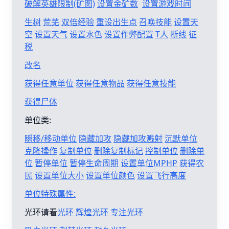
破解英雄限制(矿图)
设置金矿数
设置游戏时间
生树
荒芜
双倍经验
重设出生点
召唤技能
设置天
空
设置天气
设置水色
设置作弊配置
T人
断线
征
税
改名
获得任意单位
获得任意物品
获得任意技能
获得尸体
单位类:
瞬移/移动单位
隐藏加攻
隐藏加攻溅射
沉默单位
克隆操作
复制单位
删除复制标记
控制单位
删除单
位
暂停单位
暂停生命周期
设置单位MPHP
获得农
民
设置单位大小
设置单位颜色
设置飞行高度
单位特殊属性:
光环请看
光环
辉煌光环
专注光环