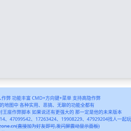
多人作弊 功能丰富 CMD+方向键+菜单 支持高隐作弊
之类的地图中 各种实用、恶搞、无聊的功能全都有
封王座作弊脚本 如果说还有更强大的 那一定是他的未来版本
14、47099542、17263424、19908229、47929204找人一
snzone.cn(直接加为好友即可,发闪屏震动显示面板)