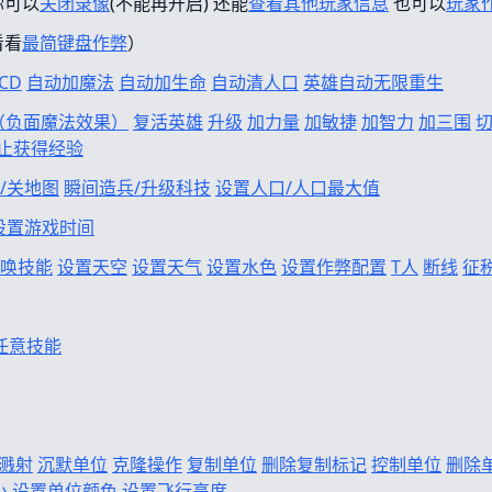
你可以
关闭录像
(不能再开启) 还能
查看其他玩家信息
也可以
玩家
看看
最简键盘作弊
）
CD
自动加魔法
自动加生命
自动清人口
英雄自动无限重生
f（负面魔法效果）
复活英雄
升级
加力量
加敏捷
加智力
加三围
止获得经验
/关地图
瞬间造兵/升级科技
设置人口/人口最大值
设置游戏时间
唤技能
设置天空
设置天气
设置水色
设置作弊配置
T人
断线
征
任意技能
溅射
沉默单位
克隆操作
复制单位
删除复制标记
控制单位
删除
小
设置单位颜色
设置飞行高度