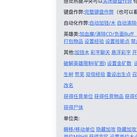
感觉热键冲突可以
关闭键盘作弊
键盘作弊:
完整键盘作弊
（也可以
自动化作弊:
自动加钱/木
自动清除
英雄类:
加血魔/清除CD/负面Buf
打包物品
设置经验
设置技能点
禁
其他:
加钱木
彩字聊天
悬浮彩字
开
破解英雄限制(矿图)
设置金矿数
生树
荒芜
双倍经验
重设出生点
召
改名
获得任意单位
获得任意物品
获得
获得尸体
单位类:
瞬移/移动单位
隐藏加攻
隐藏加攻
单位MPHP
获得农民
设置单位大