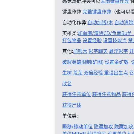
感觉热键冲突可以
关闭键盘作弊
键盘作弊:
完整键盘作弊
（也可以
自动化作弊:
自动加钱/木
自动清除
英雄类:
加血魔/清除CD/负面Buf
打包物品
设置经验
设置技能点
禁
其他:
加钱木
彩字聊天
悬浮彩字
开
破解英雄限制(矿图)
设置金矿数
生树
荒芜
双倍经验
重设出生点
召
改名
获得任意单位
获得任意物品
获得
获得尸体
单位类:
瞬移/移动单位
隐藏加攻
隐藏加攻
单位MPHP
获得农民
设置单位大