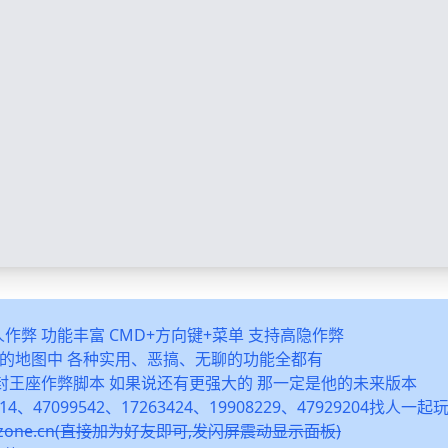
多人作弊 功能丰富 CMD+方向键+菜单 支持高隐作弊
之类的地图中 各种实用、恶搞、无聊的功能全都有
封王座作弊脚本 如果说还有更强大的 那一定是他的未来版本
14、47099542、17263424、19908229、47929204找人一
snzone.cn(直接加为好友即可,发闪屏震动显示面板)