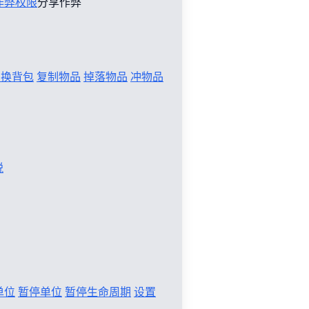
作弊权限
分享作弊
切换背包
复制物品
掉落物品
冲物品
税
单位
暂停单位
暂停生命周期
设置