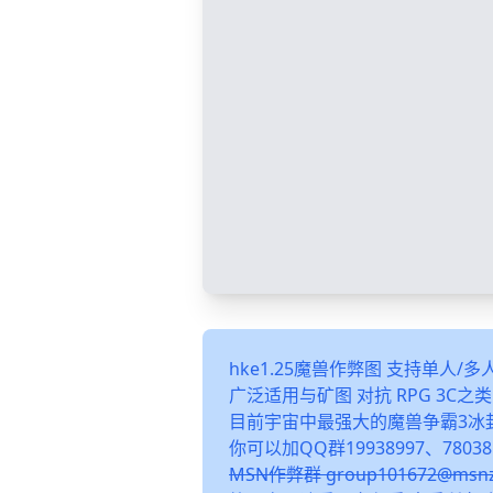
hke1.25魔兽作弊图 支持单人/
广泛适用与矿图 对抗 RPG 3C
目前宇宙中最强大的魔兽争霸3冰
你可以加QQ群19938997、78038
MSN作弊群 group101672@m