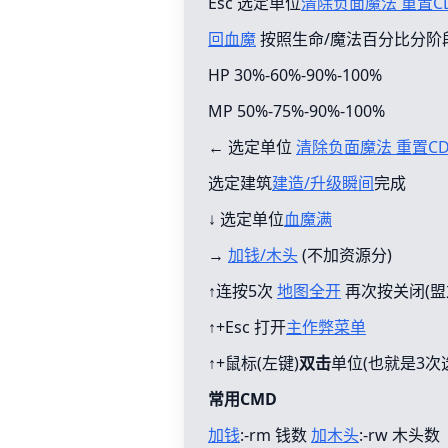
Esc 选定单位
清除负面魔法 重置C
回血魔
按照生命/魔法百分比分阶
HP 30%-60%-90%-100%
MP 50%-75%-90%-100%
← 选定单位
清除负面魔法 重置C
选定建筑
建造/升级瞬间
完成
↓ 选定单位
血魔满
→
加钱/木头
(不加资源分)
↑连按5次
地图全开
再次按关闭(盟
↑+Esc 打开
主作弊菜单
↑+鼠标(左键)
双击
单位(也就是3次
常用CMD
加钱
:-rm 钱数
加木头
:-rw 木头数