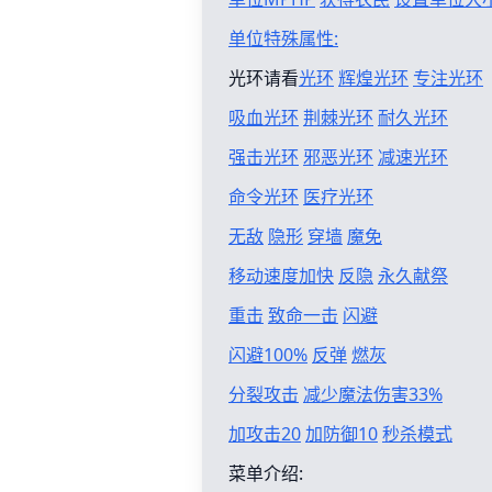
单位特殊属性:
光环请看
光环
辉煌光环
专注光环
吸血光环
荆棘光环
耐久光环
强击光环
邪恶光环
减速光环
命令光环
医疗光环
无敌
隐形
穿墙
魔免
移动速度加快
反隐
永久献祭
重击
致命一击
闪避
闪避100%
反弹
燃灰
分裂攻击
减少魔法伤害33%
加攻击20
加防御10
秒杀模式
菜单介绍: