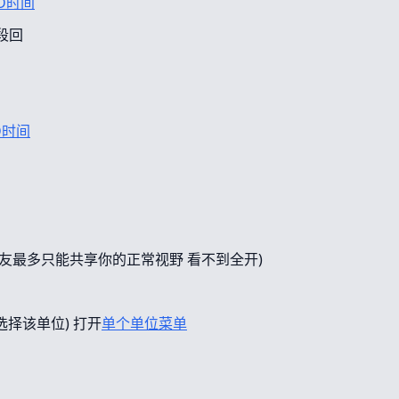
D时间
段回
D时间
友最多只能共享你的正常视野 看不到全开)
选择该单位) 打开
单个单位菜单