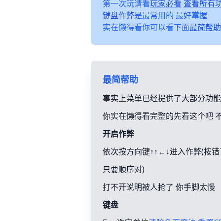
第一次玩请看
玩家必看
查看所有
键盘作弊
是最常用的 最好掌握
实在懒得看你可以看下面
最简帮助
最简帮助
事实上菜单已经提供了大部分功能
你实在懒得看完整的先看这个吧 
开启作弊
依次按方向键↑↑←↓进入作弊(按
只要顺序对)
打不开说明被人抢了 你手脚太慢
键盘