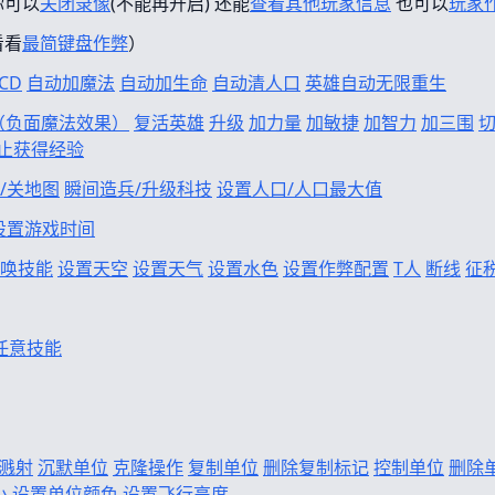
你可以
关闭录像
(不能再开启) 还能
查看其他玩家信息
也可以
玩家
看看
最简键盘作弊
）
CD
自动加魔法
自动加生命
自动清人口
英雄自动无限重生
f（负面魔法效果）
复活英雄
升级
加力量
加敏捷
加智力
加三围
止获得经验
/关地图
瞬间造兵/升级科技
设置人口/人口最大值
设置游戏时间
唤技能
设置天空
设置天气
设置水色
设置作弊配置
T人
断线
征
任意技能
溅射
沉默单位
克隆操作
复制单位
删除复制标记
控制单位
删除
小
设置单位颜色
设置飞行高度