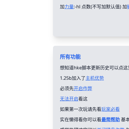
加
力量
:-hl 点数(不写加默认值) 加
所有功能
想知道hke脚本更新历史可以点这
1.25b加入了
主机优势
必须先
开启作弊
无法开启
看这
如果第一次玩请先看
玩家必看
实在懒得看你可以看
最简帮助
基