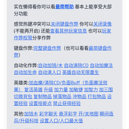
实在懒得看你可以看
最简帮助
基本上能享受大部
分功能
感觉热键冲突可以
关闭键盘作弊
你可以
关闭录像
(不能再开启) 还能
查看其他玩家信息
也可以
玩家
作弊权限
分享作弊
键盘作弊:
完整键盘作弊
（也可以看看
最简键盘作
弊
）
自动化作弊:
自动加钱/木
自动清除CD
自动加魔法
自动加生命
自动清人口
英雄自动无限重生
英雄类:
加血魔/清除CD/负面Buff（负面魔法效
果）
复活英雄
升级
加力量
加敏捷
加智力
加三围
切换背包
复制物品
掉落物品
冲物品
打包物品
设
置经验
设置技能点
禁止获得经验
其他:
加钱木
彩字聊天
悬浮彩字
开/关地图
瞬间造
兵/升级科技
设置人口/人口最大值