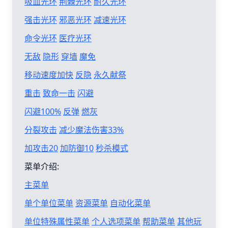
吸血光环
荆棘光环
耐久光环
强击光环
邪恶光环
减速光环
命令光环
医疗光环
无敌
隐形
穿墙
魔免
移动速度加快
反隐
永久献祭
重击
致命一击
闪避
闪避100%
反弹
燃灰
分裂攻击
减少魔法伤害33%
加攻击20
加防御10
秒杀模式
菜单介绍:
主菜单
单个单位菜单
资源菜单
自动化菜单
单位特殊属性菜单
个人选项菜单
帮助菜单
其他玩