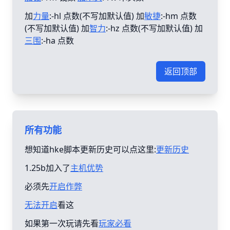
加
力量
:-hl 点数(不写加默认值) 加
敏捷
:-hm 点数
(不写加默认值) 加
智力
:-hz 点数(不写加默认值) 加
三围
:-ha 点数
返回顶部
所有功能
想知道hke脚本更新历史可以点这里:
更新历史
1.25b加入了
主机优势
必须先
开启作弊
无法开启
看这
如果第一次玩请先看
玩家必看