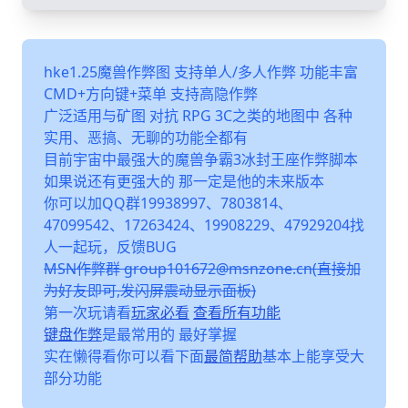
hke1.25魔兽作弊图 支持单人/多人作弊 功能丰富
CMD+方向键+菜单 支持高隐作弊
广泛适用与矿图 对抗 RPG 3C之类的地图中 各种
实用、恶搞、无聊的功能全都有
目前宇宙中最强大的魔兽争霸3冰封王座作弊脚本
如果说还有更强大的 那一定是他的未来版本
你可以加QQ群19938997、7803814、
47099542、17263424、19908229、47929204找
人一起玩，反馈BUG
MSN作弊群 group101672@msnzone.cn(直接加
为好友即可,发闪屏震动显示面板)
第一次玩请看
玩家必看
查看所有功能
键盘作弊
是最常用的 最好掌握
实在懒得看你可以看下面
最简帮助
基本上能享受大
部分功能