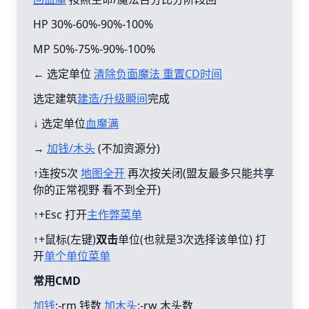
HP 30%-60%-90%-100%
MP 50%-75%-90%-100%
← 选定单位
清除负面魔法 重置CD时间
选定建筑
建造/升级瞬间
完成
↓ 选定单位
血魔满
→
加钱/木头
(不加资源分)
↑连按5次
地图全开
再次按关闭(盟友最多只能共享
你的正常视野 看不到全开)
↑+Esc 打开
主作弊菜单
↑+鼠标(左键)
双击
单位(也就是3次选择该单位) 打
开
单个单位菜单
常用CMD
加钱
:-rm 钱数
加木头
:-rw 木头数