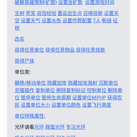
破解英雄限制(矿图)
设置金矿数
设置游戏时间
生树
荒芜
双倍经验
重设出生点
召唤技能
设置天
空
设置天气
设置水色
设置作弊配置
T人
断线
征
税
改名
获得任意单位
获得任意物品
获得任意技能
获得尸体
单位类:
瞬移/移动单位
隐藏加攻
隐藏加攻溅射
沉默单位
克隆操作
复制单位
删除复制标记
控制单位
删除单
位
暂停单位
暂停生命周期
设置单位MPHP
获得农
民
设置单位大小
设置单位颜色
设置飞行高度
单位特殊属性:
光环请看
光环
辉煌光环
专注光环