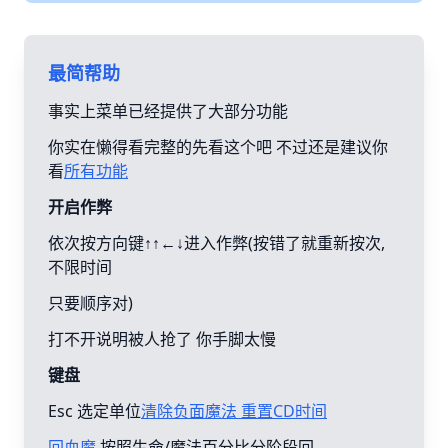
最简帮助
事实上菜单已经提供了大部分功能
你实在懒得看完整的先看这个吧 不过还是建议你
看
所有功能
开启作弊
依次按方向键↑↑←↓进入作弊(按错了就重新按次,
不限时间
只要顺序对)
打不开说明被人抢了 你手脚太慢
键盘
Esc 选定单位
清除负面魔法 重置CD时间
回血魔
按照生命/魔法百分比分阶段回