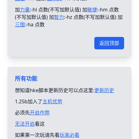
加
力量
:-hl 点数(不写加默认值) 加
敏捷
:-hm 点数
(不写加默认值) 加
智力
:-hz 点数(不写加默认值) 加
三围
:-ha 点数
返回顶部
所有功能
想知道hke脚本更新历史可以点这里:
更新历史
1.25b加入了
主机优势
必须先
开启作弊
无法开启
看这
如果第一次玩请先看
玩家必看