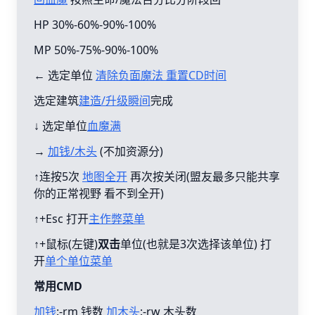
HP 30%-60%-90%-100%
MP 50%-75%-90%-100%
← 选定单位
清除负面魔法 重置CD时间
选定建筑
建造/升级瞬间
完成
↓ 选定单位
血魔满
→
加钱/木头
(不加资源分)
↑连按5次
地图全开
再次按关闭(盟友最多只能共享
你的正常视野 看不到全开)
↑+Esc 打开
主作弊菜单
↑+鼠标(左键)
双击
单位(也就是3次选择该单位) 打
开
单个单位菜单
常用CMD
加钱
:-rm 钱数
加木头
:-rw 木头数