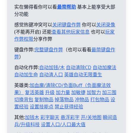
实在懒得看你可以看
最简帮助
基本上能享受大部
分功能
感觉热键冲突可以
关闭键盘作弊
你可以
关闭录像
(不能再开启) 还能
查看其他玩家信息
也可以
玩家
作弊权限
分享作弊
键盘作弊:
完整键盘作弊
（也可以看看
最简键盘作
弊
）
自动化作弊:
自动加钱/木
自动清除CD
自动加魔法
自动加生命
自动清人口
英雄自动无限重生
英雄类:
加血魔/清除CD/负面Buff（负面魔法效
果）
复活英雄
升级
加力量
加敏捷
加智力
加三围
切换背包
复制物品
掉落物品
冲物品
打包物品
设
置经验
设置技能点
禁止获得经验
其他:
加钱木
彩字聊天
悬浮彩字
开/关地图
瞬间造
兵/升级科技
设置人口/人口最大值