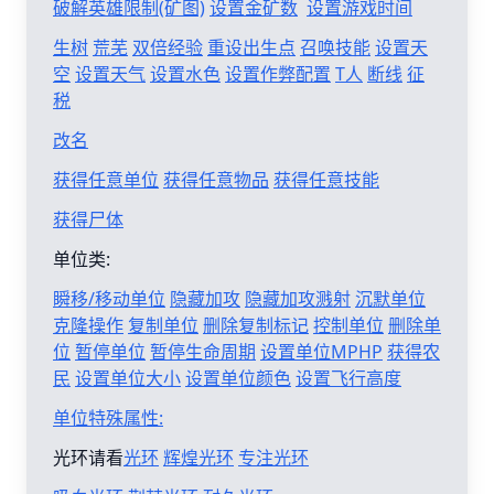
破解英雄限制(矿图)
设置金矿数
设置游戏时间
生树
荒芜
双倍经验
重设出生点
召唤技能
设置天
空
设置天气
设置水色
设置作弊配置
T人
断线
征
税
改名
获得任意单位
获得任意物品
获得任意技能
获得尸体
单位类:
瞬移/移动单位
隐藏加攻
隐藏加攻溅射
沉默单位
克隆操作
复制单位
删除复制标记
控制单位
删除单
位
暂停单位
暂停生命周期
设置单位MPHP
获得农
民
设置单位大小
设置单位颜色
设置飞行高度
单位特殊属性:
光环请看
光环
辉煌光环
专注光环