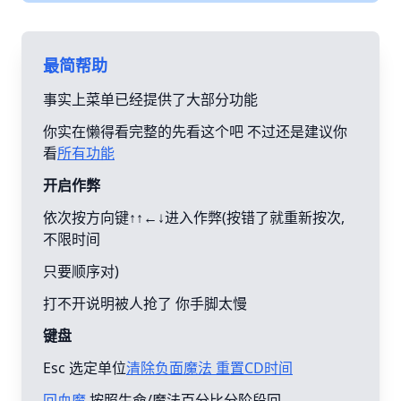
最简帮助
事实上菜单已经提供了大部分功能
你实在懒得看完整的先看这个吧 不过还是建议你
看
所有功能
开启作弊
依次按方向键↑↑←↓进入作弊(按错了就重新按次,
不限时间
只要顺序对)
打不开说明被人抢了 你手脚太慢
键盘
Esc 选定单位
清除负面魔法 重置CD时间
回血魔
按照生命/魔法百分比分阶段回