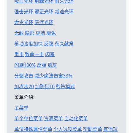
吸血光环
荆棘光环
耐久光环
强击光环
邪恶光环
减速光环
命令光环
医疗光环
无敌
隐形
穿墙
魔免
移动速度加快
反隐
永久献祭
重击
致命一击
闪避
闪避100%
反弹
燃灰
分裂攻击
减少魔法伤害33%
加攻击20
加防御10
秒杀模式
菜单介绍:
主菜单
单个单位菜单
资源菜单
自动化菜单
单位特殊属性菜单
个人选项菜单
帮助菜单
其他玩