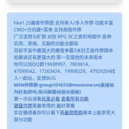
hke1.25魔兽作弊图 支持单人/多人作弊 功能丰富
CMD+方向键+菜单 支持高隐作弊
广泛适用与矿图 对抗 RPG 3C之类的地图中 各种
实用、恶搞、无聊的功能全都有
目前宇宙中最强大的魔兽争霸3冰封王座作弊脚本
如果说还有更强大的 那一定是他的未来版本
你可以加QQ群19938997、7803814、
47099542、17263424、19908229、47929204找
人一起玩，反馈BUG
MSN作弊群 group101672@msnzone.cn(直接加
为好友即可,发闪屏震动显示面板)
第一次玩请看
玩家必看
查看所有功能
键盘作弊
是最常用的 最好掌握
实在懒得看你可以看下面
最简帮助
基本上能享受大
部分功能