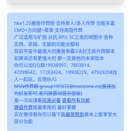
hke1.25魔兽作弊图 支持单人/多人作弊 功能丰富
CMD+方向键+菜单 支持高隐作弊
广泛适用与矿图 对抗 RPG 3C之类的地图中 各种
实用、恶搞、无聊的功能全都有
目前宇宙中最强大的魔兽争霸3冰封王座作弊脚本
如果说还有更强大的 那一定是他的未来版本
你可以加QQ群19938997、7803814、
47099542、17263424、19908229、47929204找
人一起玩，反馈BUG
MSN作弊群 group101672@msnzone.cn(直接加
为好友即可,发闪屏震动显示面板)
第一次玩请看
玩家必看
查看所有功能
键盘作弊
是最常用的 最好掌握
实在懒得看你可以看下面
最简帮助
基本上能享受大
部分功能