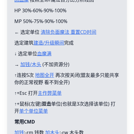
HP 30%-60%-90%-100%
MP 50%-75%-90%-100%
← 选定单位
清除负面魔法 重置CD时间
选定建筑
建造/升级瞬间
完成
↓ 选定单位
血魔满
→
加钱/木头
(不加资源分)
↑连按5次
地图全开
再次按关闭(盟友最多只能共享
你的正常视野 看不到全开)
↑+Esc 打开
主作弊菜单
↑+鼠标(左键)
双击
单位(也就是3次选择该单位) 打
开
单个单位菜单
常用CMD
加钱
:-rm 钱数
加木头
:-rw 木头数