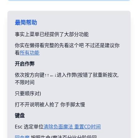
最简帮助
事实上菜单已经提供了大部分功能
你实在懒得看完整的先看这个吧 不过还是建议你
看
所有功能
开启作弊
依次按方向键↑↑←↓进入作弊(按错了就重新按次,
不限时间
只要顺序对)
打不开说明被人抢了 你手脚太慢
键盘
Esc 选定单位
清除负面魔法 重置CD时间
回血魔
按照生命/魔法百分比分阶段回