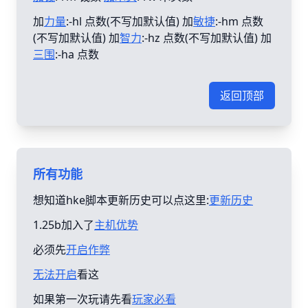
加
力量
:-hl 点数(不写加默认值) 加
敏捷
:-hm 点数
(不写加默认值) 加
智力
:-hz 点数(不写加默认值) 加
三围
:-ha 点数
返回顶部
所有功能
想知道hke脚本更新历史可以点这里:
更新历史
1.25b加入了
主机优势
必须先
开启作弊
无法开启
看这
如果第一次玩请先看
玩家必看