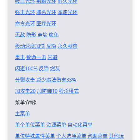
吸血光环
荆棘光环
耐久光环
强击光环
邪恶光环
减速光环
命令光环
医疗光环
无敌
隐形
穿墙
魔免
移动速度加快
反隐
永久献祭
重击
致命一击
闪避
闪避100%
反弹
燃灰
分裂攻击
减少魔法伤害33%
加攻击20
加防御10
秒杀模式
菜单介绍:
主菜单
单个单位菜单
资源菜单
自动化菜单
单位特殊属性菜单
个人选项菜单
帮助菜单
其他玩