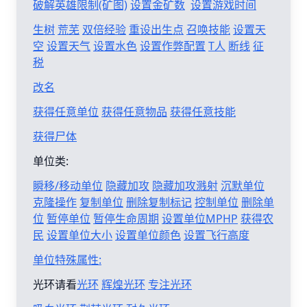
破解英雄限制(矿图)
设置金矿数
设置游戏时间
生树
荒芜
双倍经验
重设出生点
召唤技能
设置天
空
设置天气
设置水色
设置作弊配置
T人
断线
征
税
改名
获得任意单位
获得任意物品
获得任意技能
获得尸体
单位类:
瞬移/移动单位
隐藏加攻
隐藏加攻溅射
沉默单位
克隆操作
复制单位
删除复制标记
控制单位
删除单
位
暂停单位
暂停生命周期
设置单位MPHP
获得农
民
设置单位大小
设置单位颜色
设置飞行高度
单位特殊属性:
光环请看
光环
辉煌光环
专注光环