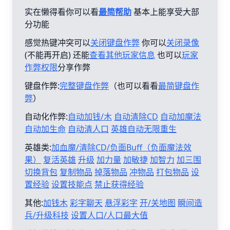
实在懒得看你可以看
最简帮助
基本上能享受大部
分功能
感觉热键冲突可以
关闭键盘作弊
你可以
关闭录像
(不能再开启) 还能
查看其他玩家信息
也可以
玩家
作弊权限
分享作弊
键盘作弊:
完整键盘作弊
（也可以看看
最简键盘作
弊
）
自动化作弊:
自动加钱/木
自动清除CD
自动加魔法
自动加生命
自动清人口
英雄自动无限重生
英雄类:
加血魔/清除CD/负面Buff（负面魔法效
果）
复活英雄
升级
加力量
加敏捷
加智力
加三围
切换背包
复制物品
掉落物品
冲物品
打包物品
设
置经验
设置技能点
禁止获得经验
其他:
加钱木
彩字聊天
悬浮彩字
开/关地图
瞬间造
兵/升级科技
设置人口/人口最大值