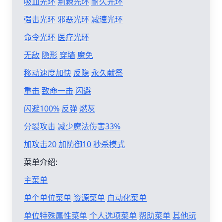
吸血光环
荆棘光环
耐久光环
强击光环
邪恶光环
减速光环
命令光环
医疗光环
无敌
隐形
穿墙
魔免
移动速度加快
反隐
永久献祭
重击
致命一击
闪避
闪避100%
反弹
燃灰
分裂攻击
减少魔法伤害33%
加攻击20
加防御10
秒杀模式
菜单介绍:
主菜单
单个单位菜单
资源菜单
自动化菜单
单位特殊属性菜单
个人选项菜单
帮助菜单
其他玩