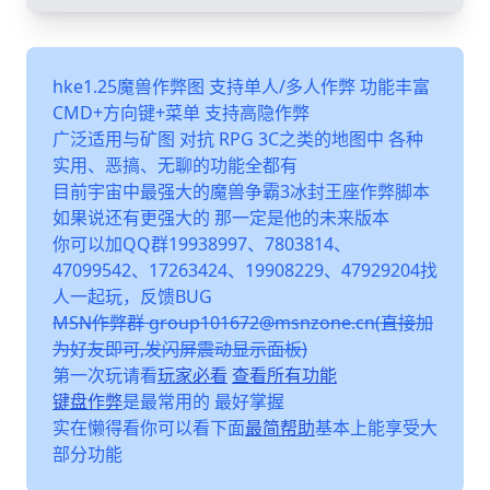
hke1.25魔兽作弊图 支持单人/多人作弊 功能丰富
CMD+方向键+菜单 支持高隐作弊
广泛适用与矿图 对抗 RPG 3C之类的地图中 各种
实用、恶搞、无聊的功能全都有
目前宇宙中最强大的魔兽争霸3冰封王座作弊脚本
如果说还有更强大的 那一定是他的未来版本
你可以加QQ群19938997、7803814、
47099542、17263424、19908229、47929204找
人一起玩，反馈BUG
MSN作弊群 group101672@msnzone.cn(直接加
为好友即可,发闪屏震动显示面板)
第一次玩请看
玩家必看
查看所有功能
键盘作弊
是最常用的 最好掌握
实在懒得看你可以看下面
最简帮助
基本上能享受大
部分功能