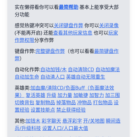
实在懒得看你可以看
最简帮助
基本上能享受大部
分功能
感觉热键冲突可以
关闭键盘作弊
你可以
关闭录像
(不能再开启) 还能
查看其他玩家信息
也可以
玩家
作弊权限
分享作弊
键盘作弊:
完整键盘作弊
（也可以看看
最简键盘作
弊
）
自动化作弊:
自动加钱/木
自动清除CD
自动加魔法
自动加生命
自动清人口
英雄自动无限重生
英雄类:
加血魔/清除CD/负面Buff（负面魔法效
果）
复活英雄
升级
加力量
加敏捷
加智力
加三围
切换背包
复制物品
掉落物品
冲物品
打包物品
设
置经验
设置技能点
禁止获得经验
其他:
加钱木
彩字聊天
悬浮彩字
开/关地图
瞬间造
兵/升级科技
设置人口/人口最大值