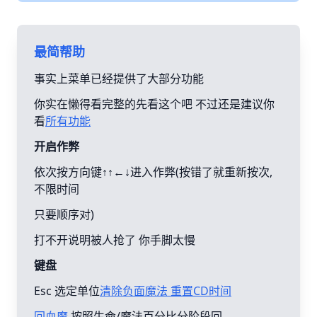
最简帮助
事实上菜单已经提供了大部分功能
你实在懒得看完整的先看这个吧 不过还是建议你
看
所有功能
开启作弊
依次按方向键↑↑←↓进入作弊(按错了就重新按次,
不限时间
只要顺序对)
打不开说明被人抢了 你手脚太慢
键盘
Esc 选定单位
清除负面魔法 重置CD时间
回血魔
按照生命/魔法百分比分阶段回