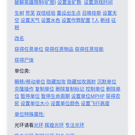
破解英雄限制(矿图)
设置金矿数
设置游戏时间
生树
荒芜
双倍经验
重设出生点
召唤技能
设置天
空
设置天气
设置水色
设置作弊配置
T人
断线
征
税
改名
获得任意单位
获得任意物品
获得任意技能
获得尸体
单位类:
瞬移/移动单位
隐藏加攻
隐藏加攻溅射
沉默单位
克隆操作
复制单位
删除复制标记
控制单位
删除单
位
暂停单位
暂停生命周期
设置单位MPHP
获得农
民
设置单位大小
设置单位颜色
设置飞行高度
单位特殊属性:
光环请看
光环
辉煌光环
专注光环