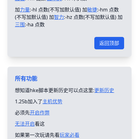
加
力量
:-hl 点数(不写加默认值) 加
敏捷
:-hm 点数
(不写加默认值) 加
智力
:-hz 点数(不写加默认值) 加
三围
:-ha 点数
返回顶部
所有功能
想知道hke脚本更新历史可以点这里:
更新历史
1.25b加入了
主机优势
必须先
开启作弊
无法开启
看这
如果第一次玩请先看
玩家必看