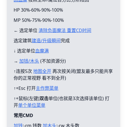
HP 30%-60%-90%-100%
MP 50%-75%-90%-100%
← 选定单位
清除负面魔法 重置CD时间
选定建筑
建造/升级瞬间
完成
↓ 选定单位
血魔满
→
加钱/木头
(不加资源分)
↑连按5次
地图全开
再次按关闭(盟友最多只能共享
你的正常视野 看不到全开)
↑+Esc 打开
主作弊菜单
↑+鼠标(左键)
双击
单位(也就是3次选择该单位) 打
开
单个单位菜单
常用CMD
加钱
:-rm 钱数
加木头
:-rw 木头数