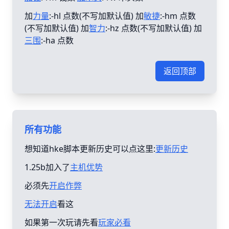
加
力量
:-hl 点数(不写加默认值) 加
敏捷
:-hm 点数
(不写加默认值) 加
智力
:-hz 点数(不写加默认值) 加
三围
:-ha 点数
返回顶部
所有功能
想知道hke脚本更新历史可以点这里:
更新历史
1.25b加入了
主机优势
必须先
开启作弊
无法开启
看这
如果第一次玩请先看
玩家必看