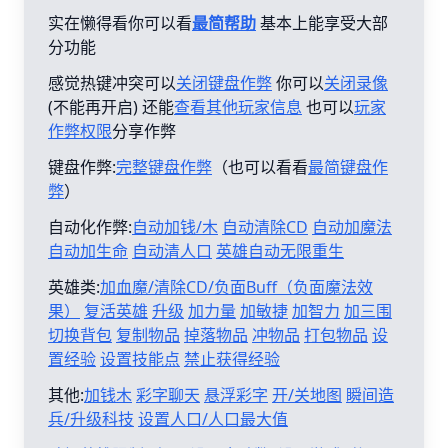
实在懒得看你可以看
最简帮助
基本上能享受大部
分功能
感觉热键冲突可以
关闭键盘作弊
你可以
关闭录像
(不能再开启) 还能
查看其他玩家信息
也可以
玩家
作弊权限
分享作弊
键盘作弊:
完整键盘作弊
（也可以看看
最简键盘作
弊
）
自动化作弊:
自动加钱/木
自动清除CD
自动加魔法
自动加生命
自动清人口
英雄自动无限重生
英雄类:
加血魔/清除CD/负面Buff（负面魔法效
果）
复活英雄
升级
加力量
加敏捷
加智力
加三围
切换背包
复制物品
掉落物品
冲物品
打包物品
设
置经验
设置技能点
禁止获得经验
其他:
加钱木
彩字聊天
悬浮彩字
开/关地图
瞬间造
兵/升级科技
设置人口/人口最大值