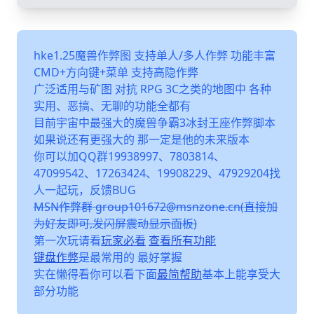
hke1.25魔兽作弊图 支持单人/多人作弊 功能丰富
CMD+方向键+菜单 支持高隐作弊
广泛适用与矿图 对抗 RPG 3C之类的地图中 各种
实用、恶搞、无聊的功能全都有
目前宇宙中最强大的魔兽争霸3冰封王座作弊脚本
如果说还有更强大的 那一定是他的未来版本
你可以加QQ群19938997、7803814、
47099542、17263424、19908229、47929204找
人一起玩，反馈BUG
MSN作弊群 group101672@msnzone.cn(直接加
为好友即可,发闪屏震动显示面板)
第一次玩请看
玩家必看
查看所有功能
键盘作弊
是最常用的 最好掌握
实在懒得看你可以看下面
最简帮助
基本上能享受大
部分功能