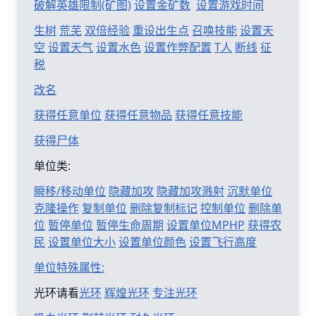
破解英雄限制(矿图)
设置金矿数
设置游戏时间
生树
荒芜
双倍经验
重设出生点
召唤技能
设置天
空
设置天气
设置水色
设置作弊配置
T人
断线
征
税
改名
获得任意单位
获得任意物品
获得任意技能
获得尸体
单位类:
瞬移/移动单位
隐藏加攻
隐藏加攻溅射
沉默单位
克隆操作
复制单位
删除复制标记
控制单位
删除单
位
暂停单位
暂停生命周期
设置单位MPHP
获得农
民
设置单位大小
设置单位颜色
设置飞行高度
单位特殊属性:
光环请看
光环
辉煌光环
专注光环