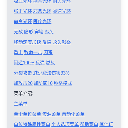
吸血光环
荆棘光环
耐久光环
强击光环
邪恶光环
减速光环
命令光环
医疗光环
无敌
隐形
穿墙
魔免
移动速度加快
反隐
永久献祭
重击
致命一击
闪避
闪避100%
反弹
燃灰
分裂攻击
减少魔法伤害33%
加攻击20
加防御10
秒杀模式
菜单介绍:
主菜单
单个单位菜单
资源菜单
自动化菜单
单位特殊属性菜单
个人选项菜单
帮助菜单
其他玩