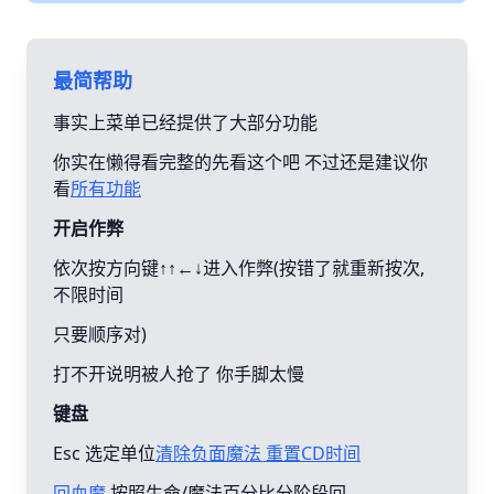
最简帮助
事实上菜单已经提供了大部分功能
你实在懒得看完整的先看这个吧 不过还是建议你
看
所有功能
开启作弊
依次按方向键↑↑←↓进入作弊(按错了就重新按次,
不限时间
只要顺序对)
打不开说明被人抢了 你手脚太慢
键盘
Esc 选定单位
清除负面魔法 重置CD时间
回血魔
按照生命/魔法百分比分阶段回