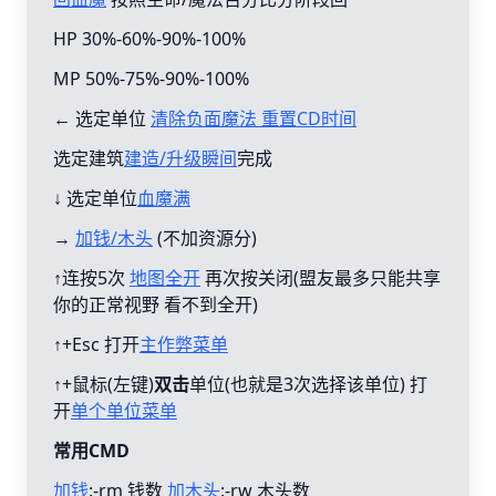
HP 30%-60%-90%-100%
MP 50%-75%-90%-100%
← 选定单位
清除负面魔法 重置CD时间
选定建筑
建造/升级瞬间
完成
↓ 选定单位
血魔满
→
加钱/木头
(不加资源分)
↑连按5次
地图全开
再次按关闭(盟友最多只能共享
你的正常视野 看不到全开)
↑+Esc 打开
主作弊菜单
↑+鼠标(左键)
双击
单位(也就是3次选择该单位) 打
开
单个单位菜单
常用CMD
加钱
:-rm 钱数
加木头
:-rw 木头数