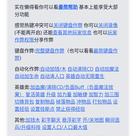
实在懒得看你可以看
最简帮助
基本上能享受大部
分功能
感觉热键冲突可以
关闭键盘作弊
你可以
关闭录像
(不能再开启) 还能
查看其他玩家信息
也可以
玩家
作弊权限
分享作弊
键盘作弊:
完整键盘作弊
（也可以看看
最简键盘作
弊
）
自动化作弊:
自动加钱/木
自动清除CD
自动加魔法
自动加生命
自动清人口
英雄自动无限重生
英雄类:
加血魔/清除CD/负面Buff（负面魔法效
果）
复活英雄
升级
加力量
加敏捷
加智力
加三围
切换背包
复制物品
掉落物品
冲物品
打包物品
设
置经验
设置技能点
禁止获得经验
其他:
加钱木
彩字聊天
悬浮彩字
开/关地图
瞬间造
兵/升级科技
设置人口/人口最大值