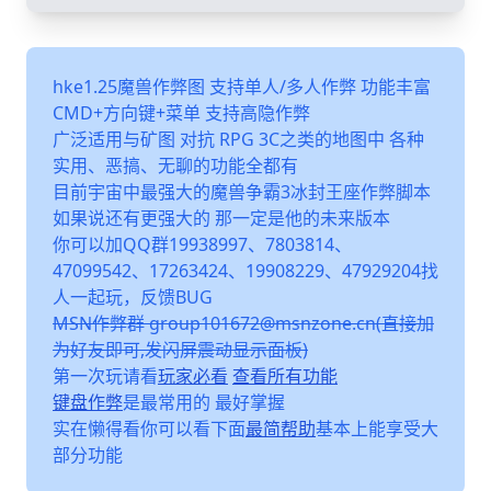
hke1.25魔兽作弊图 支持单人/多人作弊 功能丰富
CMD+方向键+菜单 支持高隐作弊
广泛适用与矿图 对抗 RPG 3C之类的地图中 各种
实用、恶搞、无聊的功能全都有
目前宇宙中最强大的魔兽争霸3冰封王座作弊脚本
如果说还有更强大的 那一定是他的未来版本
你可以加QQ群19938997、7803814、
47099542、17263424、19908229、47929204找
人一起玩，反馈BUG
MSN作弊群 group101672@msnzone.cn(直接加
为好友即可,发闪屏震动显示面板)
第一次玩请看
玩家必看
查看所有功能
键盘作弊
是最常用的 最好掌握
实在懒得看你可以看下面
最简帮助
基本上能享受大
部分功能