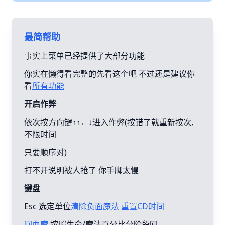
最简帮助
事实上菜单已经提供了大部分功能
你实在懒得看完整的先看这个吧 不过还是建议你
看
所有功能
开启作弊
依次按方向键↑↑←↓进入作弊(按错了就重新按次,
不限时间
只要顺序对)
打不开说明被人抢了 你手脚太慢
键盘
Esc 选定单位
清除负面魔法 重置CD时间
回血魔
按照生命/魔法百分比分阶段回