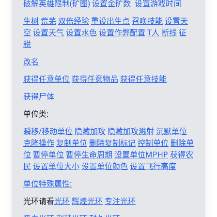
破解英雄限制(矿图)
设置金矿数
设置游戏时间
生树
荒芜
双倍经验
重设出生点
召唤技能
设置天
空
设置天气
设置水色
设置作弊配置
T人
断线
征
税
改名
获得任意单位
获得任意物品
获得任意技能
获得尸体
单位类:
瞬移/移动单位
隐藏加攻
隐藏加攻溅射
沉默单位
克隆操作
复制单位
删除复制标记
控制单位
删除单
位
暂停单位
暂停生命周期
设置单位MPHP
获得农
民
设置单位大小
设置单位颜色
设置飞行高度
单位特殊属性:
光环请看
光环
辉煌光环
专注光环