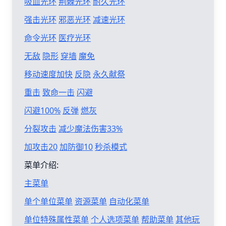
吸血光环
荆棘光环
耐久光环
强击光环
邪恶光环
减速光环
命令光环
医疗光环
无敌
隐形
穿墙
魔免
移动速度加快
反隐
永久献祭
重击
致命一击
闪避
闪避100%
反弹
燃灰
分裂攻击
减少魔法伤害33%
加攻击20
加防御10
秒杀模式
菜单介绍:
主菜单
单个单位菜单
资源菜单
自动化菜单
单位特殊属性菜单
个人选项菜单
帮助菜单
其他玩