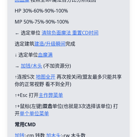
HP 30%-60%-90%-100%
MP 50%-75%-90%-100%
← 选定单位
清除负面魔法 重置CD时间
选定建筑
建造/升级瞬间
完成
↓ 选定单位
血魔满
→
加钱/木头
(不加资源分)
↑连按5次
地图全开
再次按关闭(盟友最多只能共享
你的正常视野 看不到全开)
↑+Esc 打开
主作弊菜单
↑+鼠标(左键)
双击
单位(也就是3次选择该单位) 打
开
单个单位菜单
常用CMD
加钱
:-rm 钱数
加木头
:-rw 木头数