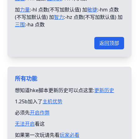
加
力量
:-hl 点数(不写加默认值) 加
敏捷
:-hm 点数
(不写加默认值) 加
智力
:-hz 点数(不写加默认值) 加
三围
:-ha 点数
返回顶部
所有功能
想知道hke脚本更新历史可以点这里:
更新历史
1.25b加入了
主机优势
必须先
开启作弊
无法开启
看这
如果第一次玩请先看
玩家必看