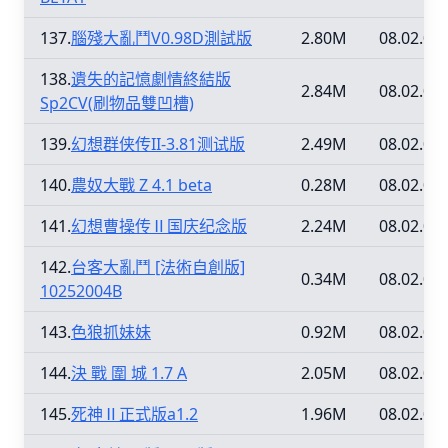
137.
腦殘大亂鬥V0.98D測試版
2.80M
08.02.09
138.
遺失的記憶劇情終結版
2.84M
08.02.09
Sp2CV(刷物品雙凹槽)
139.
幻想群侠传II-3.81测试版
2.49M
08.02.09
140.
農奴大戰 Z 4.1 beta
0.28M
08.02.09
141.
幻想曹操传Ⅱ国庆纪念版
2.24M
08.02.09
142.
台客大亂鬥 [法術自創版]
0.34M
08.02.09
10252004B
143.
色狼抓妹妹
0.92M
08.02.09
144.
決 戰 圍 城 1.7 A
2.05M
08.02.09
145.
死神Ⅱ正式版a1.2
1.96M
08.02.09