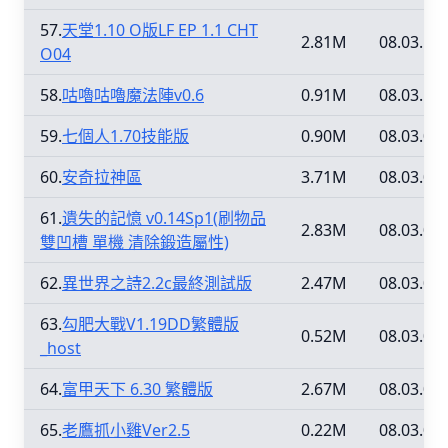
57.
天堂1.10 O版LF EP 1.1 CHT
2.81M
08.03.16
O04
58.
咕嚕咕嚕魔法陣v0.6
0.91M
08.03.16
59.
七個人1.70技能版
0.90M
08.03.01
60.
安奇拉神區
3.71M
08.03.01
61.
遺失的記憶 v0.14Sp1(刷物品
2.83M
08.03.01
雙凹槽 單機 清除鍛造屬性)
62.
異世界之詩2.2c最終測試版
2.47M
08.03.01
63.
勾肥大戰V1.19DD繁體版
0.52M
08.03.01
_host
64.
富甲天下 6.30 繁體版
2.67M
08.03.01
65.
老鷹抓小雞Ver2.5
0.22M
08.03.01