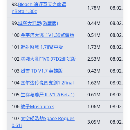
98.
Bleach 追逐蒼天之命运
1.78M
08.02.12
nBeta 1.30c
99.
城堡大混戰(激戰版)
0.44M
08.02.12
100.
金字塔大逃亡V1.39繁體版
0.51M
08.02.12
101.
輻射廢墟 1.7ii繁中版
1.73M
08.02.12
102.
腦殘大亂鬥V0.97D2測試版
2.53M
08.02.12
103.
烈雪 TD V1.7 英雄版
0.42M
08.02.12
104.
塞尔达传说四支剑1.2final
1.62M
08.02.12
105.
生存与尊严Ⅱ-V1.7(Beta1)
0.61M
08.02.12
106.
蚊子Mosquito3
1.06M
08.02.12
107.
太空船浩劫Space Rogues
3.05M
08.02.12
0.61i