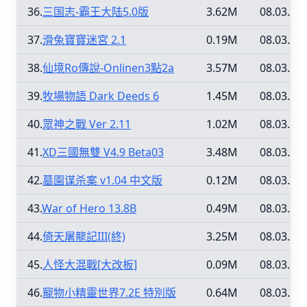
36.
三国志-霸王大陆5.0版
3.62M
08.03.29
37.
滑兔寶寶迷宮 2.1
0.19M
08.03.29
38.
仙境Ro傳說-Onlinen3點2a
3.57M
08.03.29
39.
牧場物語 Dark Deeds 6
1.45M
08.03.29
40.
眾神之戰 Ver 2.11
1.02M
08.03.29
41.
XD三國無雙 V4.9 Beta03
3.48M
08.03.29
42.
墓園谋杀案 v1.04 中文版
0.12M
08.03.29
43.
War of Hero 13.8B
0.49M
08.03.20
44.
倚天屠龍記III(終)
3.25M
08.03.20
45.
人怪大混戰[大改板]
0.09M
08.03.20
46.
寵物小精靈世界7.2E 特別版
0.64M
08.03.20