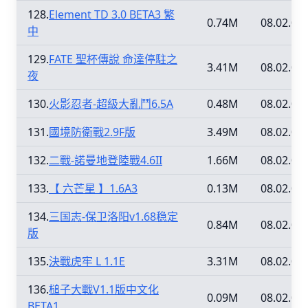
128.
Element TD 3.0 BETA3 繁
0.74M
08.02.09
中
129.
FATE 聖杯傳說 命達停駐之
3.41M
08.02.09
夜
130.
火影忍者-超級大亂鬥6.5A
0.48M
08.02.09
131.
國境防衛戰2.9F版
3.49M
08.02.09
132.
二戰-諾曼地登陸戰4.6II
1.66M
08.02.09
133.
【 六芒星 】1.6A3
0.13M
08.02.09
134.
三国志-保卫洛阳v1.68稳定
0.84M
08.02.09
版
135.
決戰虎牢 L 1.1E
3.31M
08.02.09
136.
槌子大戰V1.1版中文化
0.09M
08.02.09
BETA1