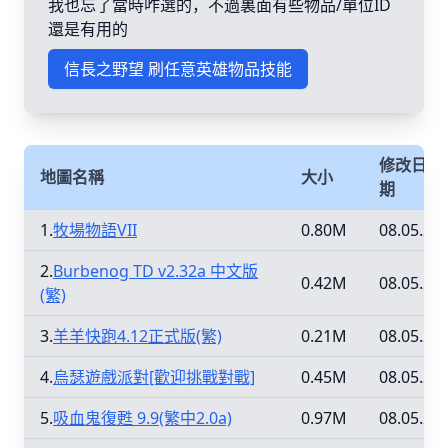
我也忘了當時咋選的，不過裏面有些物品/單位ID
還是有用的
信長之野望 刷任意英雄物品技能
修改日
地圖名稱
大小
期
1.
牧場物語VII
0.80M
08.05.25
2.
Burbenog TD v2.32a 中文版
0.42M
08.05.25
(繁)
3.
羊羊快跑4.12正式版(繁)
0.21M
08.05.25
4.
烏瑟遊戲派對[歡迎挑戰對戰]
0.45M
08.05.25
5.
吸血鬼復甦 9.9(繁中2.0a)
0.97M
08.05.25