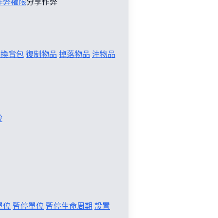
作弊權限
分享作弊
切換背包
復制物品
掉落物品
沖物品
稅
單位
暫停單位
暫停生命周期
設置