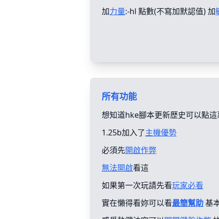
加
力量
:-hl 點數(不寫加默認值) 加
所有功能
想知道hke腳本更新歴史可以點這
1.25b加入了
主機優勢
必須先
開啟作弊
無法開啟
看這
如果第一次玩請先看
玩家必看
實在懶得看妳可以看
最簡幫助
基