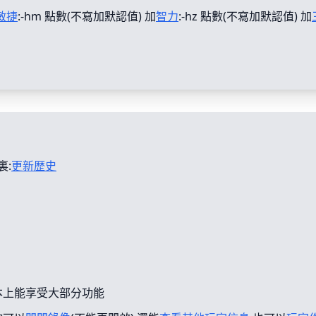
敏捷
:-hm 點數(不寫加默認值) 加
智力
:-hz 點數(不寫加默認值) 加
裏:
更新歴史
本上能享受大部分功能