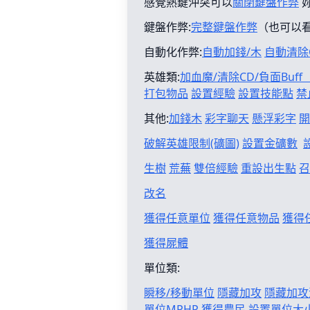
感覺熱鍵沖突可以
關閉鍵盤作弊
鍵盤作弊:
完整鍵盤作弊
（也可以
自動化作弊:
自動加錢/木
自動清除
英雄類:
加血魔/清除CD/負面Buf
打包物品
設置經驗
設置技能點
禁
其他:
加錢木
彩字聊天
懸浮彩字
開
破解英雄限制(礦圖)
設置金礦數
生樹
荒蕪
雙倍經驗
重設出生點
召
改名
獲得任意單位
獲得任意物品
獲得
獲得屍體
單位類:
瞬移/移動單位
隱藏加攻
隱藏加攻
單位MPHP
獲得農民
設置單位大