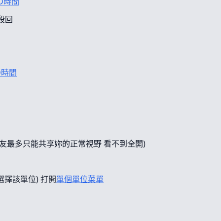
D時間
段回
D時間
友最多只能共享妳的正常視野 看不到全開)
選擇該單位) 打開
單個單位菜單