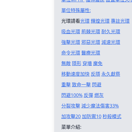
單位特殊屬性:
光環請看
光環
輝煌光環
專註光環
吸血光環
荊棘光環
耐久光環
強擊光環
邪惡光環
減速光環
命令光環
醫療光環
無敵
隱形
穿墻
魔免
移動速度加快
反隱
永久獻祭
重擊
致命一擊
閃避
閃避100%
反彈
燃灰
分裂攻擊
減少魔法傷害33%
加攻擊20
加防禦10
秒殺模式
菜單介紹: