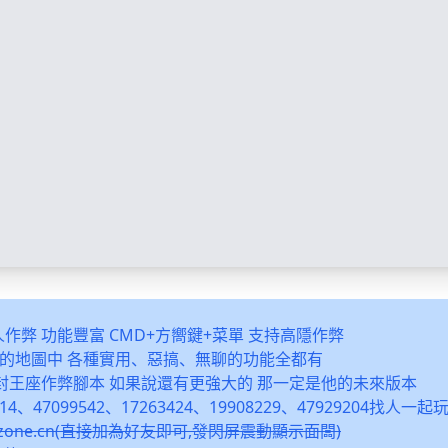
多人作弊 功能豐富 CMD+方嚮鍵+菜單 支持高隱作弊
之類的地圖中 各種實用、惡搞、無聊的功能全都有
封王座作弊腳本 如果說還有更強大的 那一定是他的未來版本
14、47099542、17263424、19908229、47929204找人一
snzone.cn(直接加為好友即可,發閃屏震動顯示面闆)