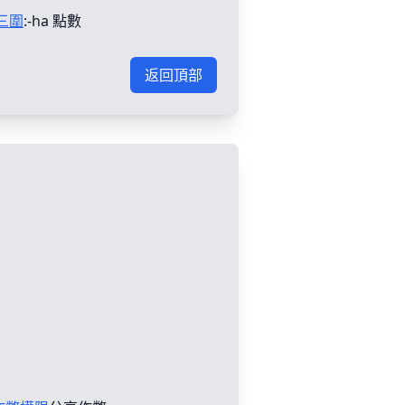
三圍
:-ha 點數
返回頂部