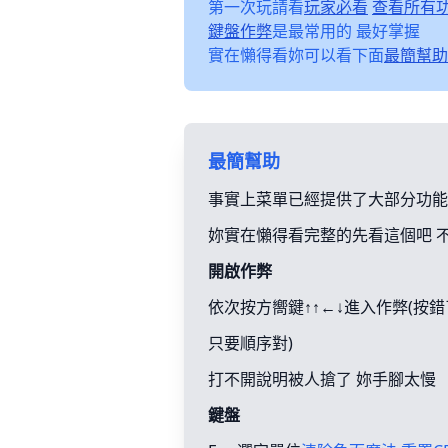
第一次玩請看
玩家必看
查看所有
鍵盤作弊
是最常用的 最好掌握
實在懶得看妳可以看下面
最簡幫助
最簡幫助
事實上菜單已經提供了大部分功能
妳實在懶得看完整的先看這個吧 
開啟作弊
依次按方嚮鍵↑↑←↓進入作弊(按
只要順序對)
打不開說明被人搶了 妳手腳太慢
鍵盤