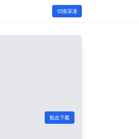
切換深淺
點此下載