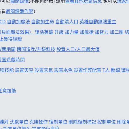
妳可以
關閉錄像
(不能再開啟) 還能
查看其他玩家信息
也可以
玩家
看看
最簡鍵盤作弊
）
CD
自動加魔法
自動加生命
自動清人口
英雄自動無限重生
f（負面魔法效果）
復活英雄
升級
加力量
加敏捷
加智力
加三圍
止獲得經驗
/關地圖
瞬間造兵/升級科技
設置人口/人口最大值
設置遊戲時間
喚技能
設置天空
設置天氣
設置水色
設置作弊配置
T人
斷線
徵
任意技能
濺射
沈默單位
克隆操作
復制單位
刪除復制標記
控制單位
刪除
小
設置單位顏色
設置飛行高度