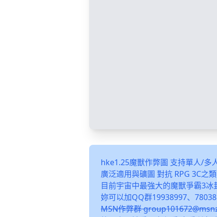
hke1.25魔獸作弊圖 支持單人/
廣泛適用與礦圖 對抗 RPG 3C
目前宇宙中最強大的魔獸爭霸3冰
妳可以加QQ群19938997、78038
MSN作弊群 group101672@m