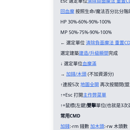
Esc 選定單位
清除負面魔法 重置C
回血魔
按照生命/魔法百分比分階
HP 30%-60%-90%-100%
MP 50%-75%-90%-100%
← 選定單位
清除負面魔法 重置C
選定建築
建造/升級瞬間
完成
↓ 選定單位
血魔滿
→
加錢/木頭
(不加資源分)
↑連按5次
地圖全開
再次按關閉(盟
↑+Esc 打開
主作弊菜單
↑+鼠標(左鍵)
雙擊
單位(也就是3次
常用CMD
加錢
:-rm 錢數
加木頭
:-rw 木頭數