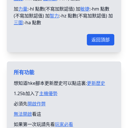
加
力量
:-hl 點數(不寫加默認值) 加
敏捷
:-hm 點數
(不寫加默認值) 加
智力
:-hz 點數(不寫加默認值) 加
三圍
:-ha 點數
返回頂部
所有功能
想知道hke腳本更新歴史可以點這裏:
更新歴史
1.25b加入了
主機優勢
必須先
開啟作弊
無法開啟
看這
如果第一次玩請先看
玩家必看