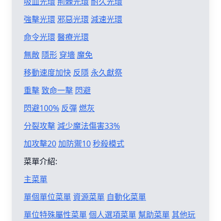
吸血光環
荊棘光環
耐久光環
強擊光環
邪惡光環
減速光環
命令光環
醫療光環
無敵
隱形
穿墻
魔免
移動速度加快
反隱
永久獻祭
重擊
致命一擊
閃避
閃避100%
反彈
燃灰
分裂攻擊
減少魔法傷害33%
加攻擊20
加防禦10
秒殺模式
菜單介紹:
主菜單
單個單位菜單
資源菜單
自動化菜單
單位特殊屬性菜單
個人選項菜單
幫助菜單
其他玩