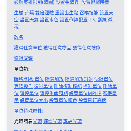
破解英雄限制(礦圖)
設置金礦數
設置遊戲時間
生樹
荒蕪
雙倍經驗
重設出生點
召喚技能
設置天
空
設置天氣
設置水色
設置作弊配置
T人
斷線
徵
稅
改名
獲得任意單位
獲得任意物品
獲得任意技能
獲得屍體
單位類:
瞬移/移動單位
隱藏加攻
隱藏加攻濺射
沈默單位
克隆操作
復制單位
刪除復制標記
控制單位
刪除單
位
暫停單位
暫停生命周期
設置單位MPHP
獲得農
民
設置單位大小
設置單位顏色
設置飛行高度
單位特殊屬性:
光環請看
光環
輝煌光環
專註光環