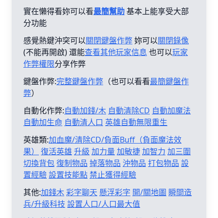
實在懶得看妳可以看
最簡幫助
基本上能享受大部
分功能
感覺熱鍵沖突可以
關閉鍵盤作弊
妳可以
關閉錄像
(不能再開啟) 還能
查看其他玩家信息
也可以
玩家
作弊權限
分享作弊
鍵盤作弊:
完整鍵盤作弊
（也可以看看
最簡鍵盤作
弊
）
自動化作弊:
自動加錢/木
自動清除CD
自動加魔法
自動加生命
自動清人口
英雄自動無限重生
英雄類:
加血魔/清除CD/負面Buff（負面魔法效
果）
復活英雄
升級
加力量
加敏捷
加智力
加三圍
切換背包
復制物品
掉落物品
沖物品
打包物品
設
置經驗
設置技能點
禁止獲得經驗
其他:
加錢木
彩字聊天
懸浮彩字
開/關地圖
瞬間造
兵/升級科技
設置人口/人口最大值