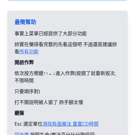
最簡幫助
事實上菜單已經提供了大部分功能
妳實在懶得看完整的先看這個吧 不過還是建議妳
看
所有功能
開啟作弊
依次按方嚮鍵↑↑←↓進入作弊(按錯了就重新按次,
不限時間
只要順序對)
打不開說明被人搶了 妳手腳太慢
鍵盤
Esc 選定單位
清除負面魔法 重置CD時間
回血魔
按照生命/魔法百分比分階段回