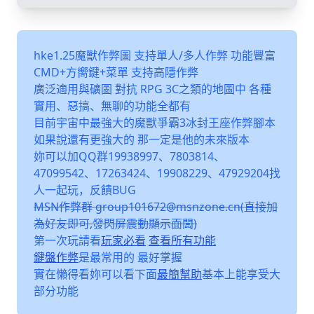
hke1.25魔獸作弊圖 支持單人/多人作弊 功能豐富
CMD+方嚮鍵+菜單 支持高隱作弊
廣泛適用與礦圖 對抗 RPG 3C之類的地圖中 各種
實用、惡搞、無聊的功能全都有
目前宇宙中最強大的魔獸爭霸3冰封王座作弊腳本
如果說還有更強大的 那一定是他的未來版本
妳可以加QQ群19938997、7803814、
47099542、17263424、19908229、47929204找
人一起玩，反饋BUG
MSN作弊群 group101672@msnzone.cn(直接加
為好友即可,發閃屏震動顯示面闆)
第一次玩請看
玩家必看
查看所有功能
鍵盤作弊
是最常用的 最好掌握
實在懶得看妳可以看下面
最簡幫助
基本上能享受大
部分功能