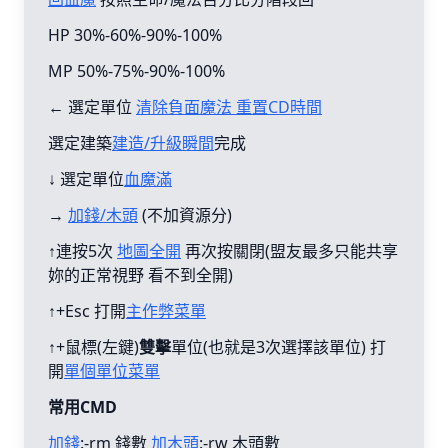
HP 30%-60%-90%-100%
MP 50%-75%-90%-100%
← 選定單位
清除負面魔法 重置CD時間
選定建築
建造/升級瞬間
完成
↓ 選定單位
血魔滿
→
加錢/木頭
(不加資源分)
↑連按5次
地圖全開
再次按關閉(盟友最多只能共享
妳的正常視野 看不到全開)
↑+Esc 打開
主作弊菜單
↑+鼠標(左鍵)
雙擊
單位(也就是3次選擇該單位) 打
開
單個單位菜單
常用CMD
加錢
:-rm 錢數
加木頭
:-rw 木頭數