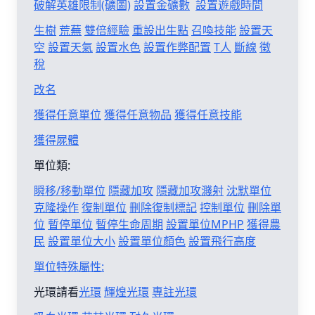
破解英雄限制(礦圖)
設置金礦數
設置遊戲時間
生樹
荒蕪
雙倍經驗
重設出生點
召喚技能
設置天
空
設置天氣
設置水色
設置作弊配置
T人
斷線
徵
稅
改名
獲得任意單位
獲得任意物品
獲得任意技能
獲得屍體
單位類:
瞬移/移動單位
隱藏加攻
隱藏加攻濺射
沈默單位
克隆操作
復制單位
刪除復制標記
控制單位
刪除單
位
暫停單位
暫停生命周期
設置單位MPHP
獲得農
民
設置單位大小
設置單位顏色
設置飛行高度
單位特殊屬性:
光環請看
光環
輝煌光環
專註光環