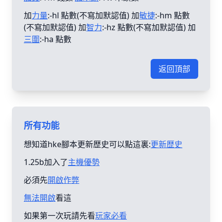
加
力量
:-hl 點數(不寫加默認值) 加
敏捷
:-hm 點數
(不寫加默認值) 加
智力
:-hz 點數(不寫加默認值) 加
三圍
:-ha 點數
返回頂部
所有功能
想知道hke腳本更新歴史可以點這裏:
更新歴史
1.25b加入了
主機優勢
必須先
開啟作弊
無法開啟
看這
如果第一次玩請先看
玩家必看