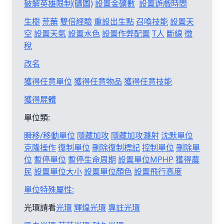
破解英雄限制(礦圖)
設置金礦數
設置遊戲時間
生樹
荒蕪
雙倍經驗
重設出生點
召喚技能
設置天
空
設置天氣
設置水色
設置作弊配置
T人
斷線
徵
稅
改名
獲得任意單位
獲得任意物品
獲得任意技能
獲得屍體
單位類:
瞬移/移動單位
隱藏加攻
隱藏加攻濺射
沈默單位
克隆操作
復制單位
刪除復制標記
控制單位
刪除單
位
暫停單位
暫停生命周期
設置單位MPHP
獲得農
民
設置單位大小
設置單位顏色
設置飛行高度
單位特殊屬性:
光環請看
光環
輝煌光環
專註光環