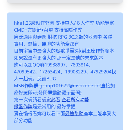
hke1.25魔獸作弊圖 支持單人/多人作弊 功能豐富
CMD+方嚮鍵+菜單 支持高隱作弊
廣泛適用與礦圖 對抗 RPG 3C之類的地圖中 各種
實用、惡搞、無聊的功能全都有
目前宇宙中最強大的魔獸爭霸3冰封王座作弊腳本
如果說還有更強大的 那一定是他的未來版本
妳可以加QQ群19938997、7803814、
47099542、17263424、19908229、47929204找
人一起玩，反饋BUG
MSN作弊群 group101672@msnzone.cn(直接加
為好友即可,發閃屏震動顯示面闆)
第一次玩請看
玩家必看
查看所有功能
鍵盤作弊
是最常用的 最好掌握
實在懶得看妳可以看下面
最簡幫助
基本上能享受大
部分功能