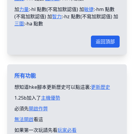
加
力量
:-hl 點數(不寫加默認值) 加
敏捷
:-hm 點數
(不寫加默認值) 加
智力
:-hz 點數(不寫加默認值) 加
三圍
:-ha 點數
返回頂部
所有功能
想知道hke腳本更新歴史可以點這裏:
更新歴史
1.25b加入了
主機優勢
必須先
開啟作弊
無法開啟
看這
如果第一次玩請先看
玩家必看