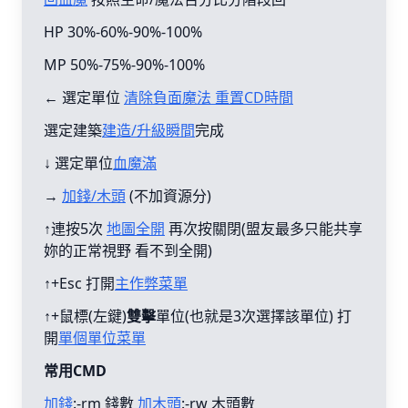
HP 30%-60%-90%-100%
MP 50%-75%-90%-100%
← 選定單位
清除負面魔法 重置CD時間
選定建築
建造/升級瞬間
完成
↓ 選定單位
血魔滿
→
加錢/木頭
(不加資源分)
↑連按5次
地圖全開
再次按關閉(盟友最多只能共享
妳的正常視野 看不到全開)
↑+Esc 打開
主作弊菜單
↑+鼠標(左鍵)
雙擊
單位(也就是3次選擇該單位) 打
開
單個單位菜單
常用CMD
加錢
:-rm 錢數
加木頭
:-rw 木頭數