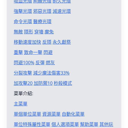
吸血光環
荊棘光環
耐久光環
強擊光環
邪惡光環
減速光環
命令光環
醫療光環
無敵
隱形
穿墻
魔免
移動速度加快
反隱
永久獻祭
重擊
致命一擊
閃避
閃避100%
反彈
燃灰
分裂攻擊
減少魔法傷害33%
加攻擊20
加防禦10
秒殺模式
菜單介紹:
主菜單
單個單位菜單
資源菜單
自動化菜單
單位特殊屬性菜單
個人選項菜單
幫助菜單
其他玩