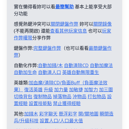
實在懶得看妳可以看
最簡幫助
基本上能享受大部
分功能
感覺熱鍵沖突可以
關閉鍵盤作弊
妳可以
關閉錄像
(不能再開啟) 還能
查看其他玩家信息
也可以
玩家
作弊權限
分享作弊
鍵盤作弊:
完整鍵盤作弊
（也可以看看
最簡鍵盤作
弊
）
自動化作弊:
自動加錢/木
自動清除CD
自動加魔法
自動加生命
自動清人口
英雄自動無限重生
英雄類:
加血魔/清除CD/負面Buff（負面魔法效
果）
復活英雄
升級
加力量
加敏捷
加智力
加三圍
切換背包
復制物品
掉落物品
沖物品
打包物品
設
置經驗
設置技能點
禁止獲得經驗
其他:
加錢木
彩字聊天
懸浮彩字
開/關地圖
瞬間造
兵/升級科技
設置人口/人口最大值