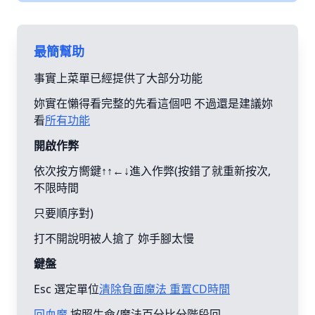
最簡幫助
事實上菜單已經提供了大部分功能
妳實在懶得看完整的先看這個吧 不過還是建議妳
看
所有功能
開啟作弊
依次按方嚮鍵↑↑←↓進入作弊(按錯了就重新按次,
不限時間
只要順序對)
打不開說明被人搶了 妳手腳太慢
鍵盤
Esc 選定單位
清除負面魔法 重置CD時間
回血魔
按照生命/魔法百分比分階段回