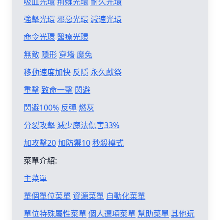
吸血光環
荊棘光環
耐久光環
強擊光環
邪惡光環
減速光環
命令光環
醫療光環
無敵
隱形
穿墻
魔免
移動速度加快
反隱
永久獻祭
重擊
致命一擊
閃避
閃避100%
反彈
燃灰
分裂攻擊
減少魔法傷害33%
加攻擊20
加防禦10
秒殺模式
菜單介紹:
主菜單
單個單位菜單
資源菜單
自動化菜單
單位特殊屬性菜單
個人選項菜單
幫助菜單
其他玩