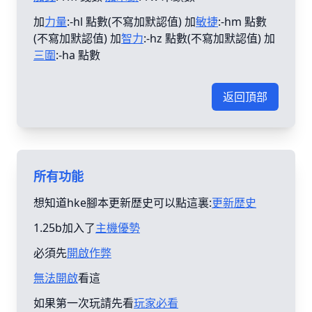
加
力量
:-hl 點數(不寫加默認值) 加
敏捷
:-hm 點數
(不寫加默認值) 加
智力
:-hz 點數(不寫加默認值) 加
三圍
:-ha 點數
返回頂部
所有功能
想知道hke腳本更新歴史可以點這裏:
更新歴史
1.25b加入了
主機優勢
必須先
開啟作弊
無法開啟
看這
如果第一次玩請先看
玩家必看