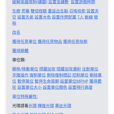
破解英雄限制(礦圖)
設置金礦數
設置遊戲時間
生樹
荒蕪
雙倍經驗
重設出生點
召喚技能
設置天
空
設置天氣
設置水色
設置作弊配置
T人
斷線
徵
稅
改名
獲得任意單位
獲得任意物品
獲得任意技能
獲得屍體
單位類:
瞬移/移動單位
隱藏加攻
隱藏加攻濺射
沈默單位
克隆操作
復制單位
刪除復制標記
控制單位
刪除單
位
暫停單位
暫停生命周期
設置單位MPHP
獲得農
民
設置單位大小
設置單位顏色
設置飛行高度
單位特殊屬性:
光環請看
光環
輝煌光環
專註光環