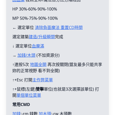
HP 30%-60%-90%-100%
MP 50%-75%-90%-100%
← 選定單位
清除負面魔法 重置CD時間
選定建築
建造/升級瞬間
完成
↓ 選定單位
血魔滿
→
加錢/木頭
(不加資源分)
↑連按5次
地圖全開
再次按關閉(盟友最多只能共享
妳的正常視野 看不到全開)
↑+Esc 打開
主作弊菜單
↑+鼠標(左鍵)
雙擊
單位(也就是3次選擇該單位) 打
開
單個單位菜單
常用CMD
加錢
:-rm 錢數
加木頭
:-rw 木頭數