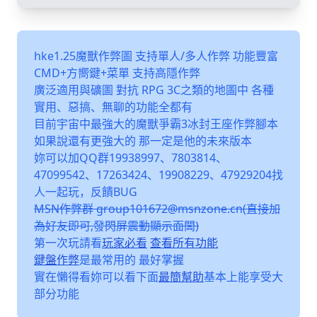
hke1.25魔獸作弊圖 支持單人/多人作弊 功能豐富
CMD+方嚮鍵+菜單 支持高隱作弊
廣泛適用與礦圖 對抗 RPG 3C之類的地圖中 各種
實用、惡搞、無聊的功能全都有
目前宇宙中最強大的魔獸爭霸3冰封王座作弊腳本
如果說還有更強大的 那一定是他的未來版本
妳可以加QQ群19938997、7803814、
47099542、17263424、19908229、47929204找
人一起玩，反饋BUG
MSN作弊群 group101672@msnzone.cn(直接加
為好友即可,發閃屏震動顯示面闆)
第一次玩請看
玩家必看
查看所有功能
鍵盤作弊
是最常用的 最好掌握
實在懶得看妳可以看下面
最簡幫助
基本上能享受大
部分功能