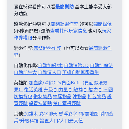
實在懶得看妳可以看
最簡幫助
基本上能享受大部
分功能
感覺熱鍵沖突可以
關閉鍵盤作弊
妳可以
關閉錄像
(不能再開啟) 還能
查看其他玩家信息
也可以
玩家
作弊權限
分享作弊
鍵盤作弊:
完整鍵盤作弊
（也可以看看
最簡鍵盤作
弊
）
自動化作弊:
自動加錢/木
自動清除CD
自動加魔法
自動加生命
自動清人口
英雄自動無限重生
英雄類:
加血魔/清除CD/負面Buff（負面魔法效
果）
復活英雄
升級
加力量
加敏捷
加智力
加三圍
切換背包
復制物品
掉落物品
沖物品
打包物品
設
置經驗
設置技能點
禁止獲得經驗
其他:
加錢木
彩字聊天
懸浮彩字
開/關地圖
瞬間造
兵/升級科技
設置人口/人口最大值