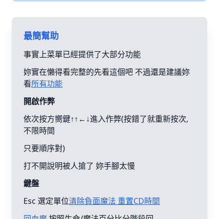
最簡幫助
事實上菜單已經提供了大部分功能
妳實在懶得看完整的先看這個吧 不過還是建議妳
看
所有功能
開啟作弊
依次按方嚮鍵↑↑←↓進入作弊(按錯了就重新按次,
不限時間
只要順序對)
打不開說明被人搶了 妳手腳太慢
鍵盤
Esc 選定單位
清除負面魔法 重置CD時間
回血魔
按照生命/魔法百分比分階段回