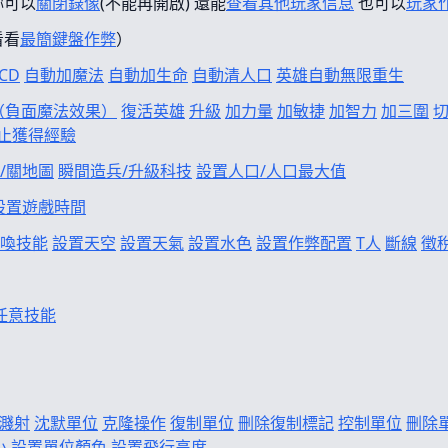
妳可以
關閉錄像
(不能再開啟) 還能
查看其他玩家信息
也可以
玩家
看看
最簡鍵盤作弊
）
CD
自動加魔法
自動加生命
自動清人口
英雄自動無限重生
f（負面魔法效果）
復活英雄
升級
加力量
加敏捷
加智力
加三圍
止獲得經驗
/關地圖
瞬間造兵/升級科技
設置人口/人口最大值
設置遊戲時間
喚技能
設置天空
設置天氣
設置水色
設置作弊配置
T人
斷線
徵
任意技能
濺射
沈默單位
克隆操作
復制單位
刪除復制標記
控制單位
刪除
小
設置單位顏色
設置飛行高度