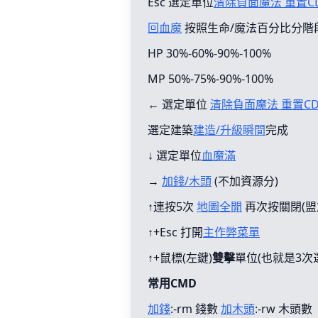
Esc 選定單位
清除負面魔法 重置C
回血魔
按照生命/魔法百分比分階
HP 30%-60%-90%-100%
MP 50%-75%-90%-100%
← 選定單位
清除負面魔法 重置C
選定建築
建造/升級瞬間
完成
↓ 選定單位
血魔滿
→
加錢/木頭
(不加資源分)
↑連按5次
地圖全開
再次按關閉(盟
↑+Esc 打開
主作弊菜單
↑+鼠標(左鍵)
雙擊
單位(也就是3次
常用CMD
加錢
:-rm 錢數
加木頭
:-rw 木頭數