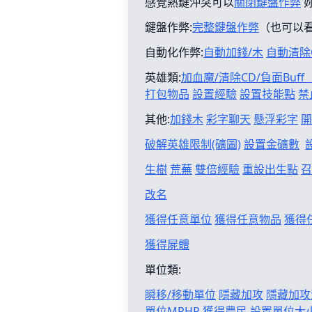
感覺熱鍵沖突可以
關閉鍵盤作弊
鍵盤作弊:
完整鍵盤作弊
（也可以
自動化作弊:
自動加錢/木
自動清除
英雄類:
加血魔/清除CD/負面Buf
打包物品
設置經驗
設置技能點
禁
其他:
加錢木
彩字聊天
懸浮彩字
開
破解英雄限制(礦圖)
設置金礦數
生樹
荒蕪
雙倍經驗
重設出生點
召
改名
獲得任意單位
獲得任意物品
獲得
獲得屍體
單位類:
瞬移/移動單位
隱藏加攻
隱藏加攻
單位MPHP
獲得農民
設置單位大