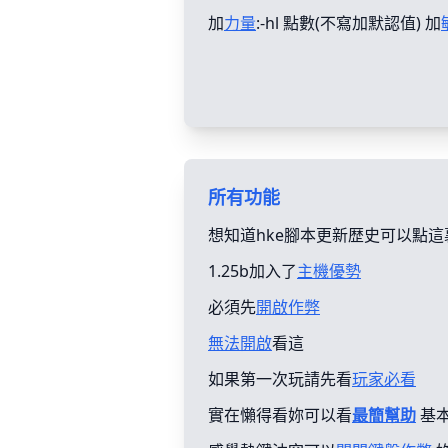
加
力量
:-hl 點數(不寫加默認值) 加
所有功能
想知道hke腳本更新歴史可以點這
1.25b加入了
主機優勢
必須先
開啟作弊
無法開啟
看這
如果第一次玩請先看
玩家必看
實在懶得看妳可以看
最簡幫助
基