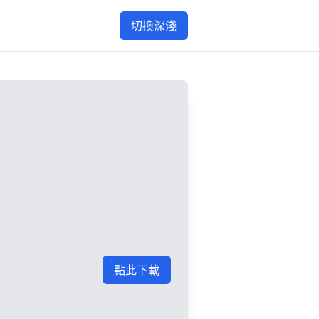
切換深淺
點此下載