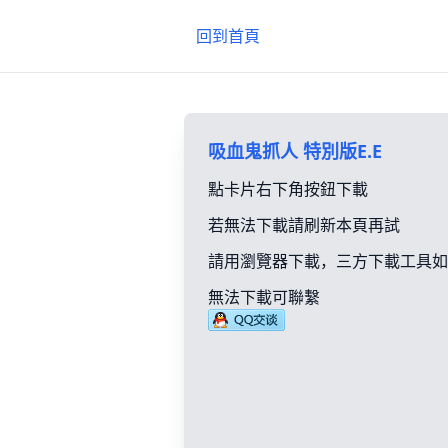
回到首頁
吸血鬼抓人 特別版E.E
點卡片右下角按鈕下載
若無法下載請刷新本頁再試
請用瀏覽器下載，三方下載工具如
無法下載可聯繫