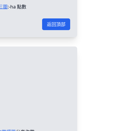
三圍
:-ha 點數
返回頂部