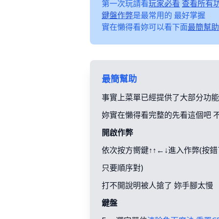
第一次玩請看
玩家必看
查看所有
鍵盤作弊
是最常用的 最好掌握
實在懶得看妳可以看下面
最簡幫助
最簡幫助
事實上菜單已經提供了大部分功能
妳實在懶得看完整的先看這個吧 
開啟作弊
依次按方嚮鍵↑↑←↓進入作弊(按
只要順序對)
打不開說明被人搶了 妳手腳太慢
鍵盤