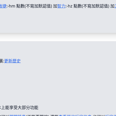
敏捷
:-hm 點數(不寫加默認值) 加
智力
:-hz 點數(不寫加默認值) 加
裏:
更新歴史
本上能享受大部分功能