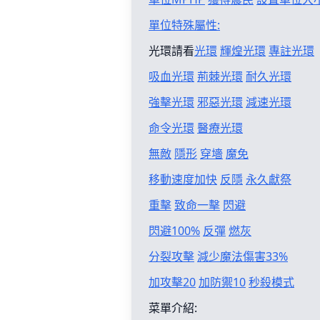
單位特殊屬性:
光環請看
光環
輝煌光環
專註光環
吸血光環
荊棘光環
耐久光環
強擊光環
邪惡光環
減速光環
命令光環
醫療光環
無敵
隱形
穿墻
魔免
移動速度加快
反隱
永久獻祭
重擊
致命一擊
閃避
閃避100%
反彈
燃灰
分裂攻擊
減少魔法傷害33%
加攻擊20
加防禦10
秒殺模式
菜單介紹: