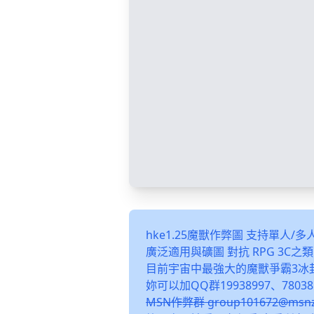
hke1.25魔獸作弊圖 支持單人/
廣泛適用與礦圖 對抗 RPG 3C
目前宇宙中最強大的魔獸爭霸3冰
妳可以加QQ群19938997、78038
MSN作弊群 group101672@m