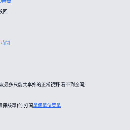
D時間
段回
D時間
友最多只能共享妳的正常視野 看不到全開)
選擇該單位) 打開
單個單位菜單