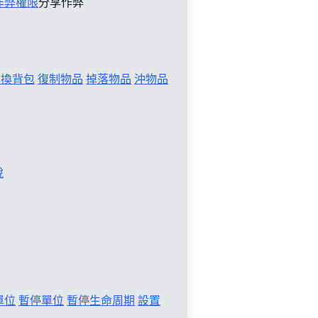
作弊權限
分享作弊
切換背包
復制物品
掉落物品
沖物品
稅
單位
暫停單位
暫停生命周期
設置