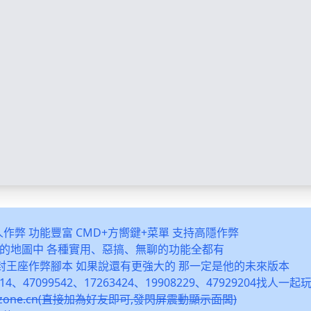
多人作弊 功能豐富 CMD+方嚮鍵+菜單 支持高隱作弊
之類的地圖中 各種實用、惡搞、無聊的功能全都有
封王座作弊腳本 如果說還有更強大的 那一定是他的未來版本
14、47099542、17263424、19908229、47929204找人一
snzone.cn(直接加為好友即可,發閃屏震動顯示面闆)