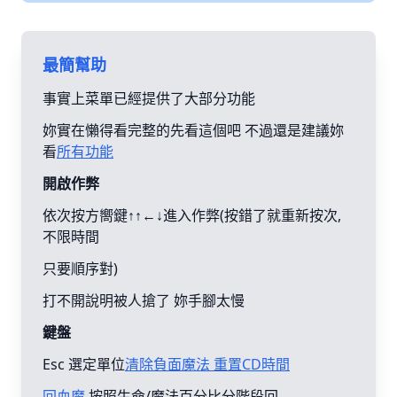
最簡幫助
事實上菜單已經提供了大部分功能
妳實在懶得看完整的先看這個吧 不過還是建議妳
看
所有功能
開啟作弊
依次按方嚮鍵↑↑←↓進入作弊(按錯了就重新按次,
不限時間
只要順序對)
打不開說明被人搶了 妳手腳太慢
鍵盤
Esc 選定單位
清除負面魔法 重置CD時間
回血魔
按照生命/魔法百分比分階段回