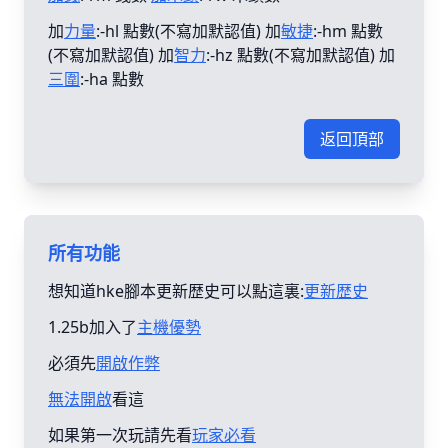
加
力量
:-hl 點數(不寫加默認值) 加
敏捷
:-hm 點數
(不寫加默認值) 加
智力
:-hz 點數(不寫加默認值) 加
三圍
:-ha 點數
返回頂部
所有功能
想知道hke腳本更新歴史可以點這裏:
更新歴史
1.25b加入了
主機優勢
必須先
開啟作弊
無法開啟
看這
如果第一次玩請先看
玩家必看