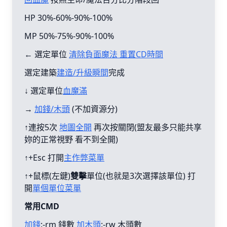
HP 30%-60%-90%-100%
MP 50%-75%-90%-100%
← 選定單位
清除負面魔法 重置CD時間
選定建築
建造/升級瞬間
完成
↓ 選定單位
血魔滿
→
加錢/木頭
(不加資源分)
↑連按5次
地圖全開
再次按關閉(盟友最多只能共享
妳的正常視野 看不到全開)
↑+Esc 打開
主作弊菜單
↑+鼠標(左鍵)
雙擊
單位(也就是3次選擇該單位) 打
開
單個單位菜單
常用CMD
加錢
:-rm 錢數
加木頭
:-rw 木頭數