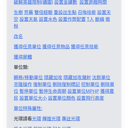
破解英雄限制(礦圖)
設置金礦數
設置遊戲時間
生樹
荒蕪
雙倍經驗
重設出生點
召喚技能
設置天
空
設置天氣
設置水色
設置作弊配置
T人
斷線
徵
稅
改名
獲得任意單位
獲得任意物品
獲得任意技能
獲得屍體
單位類:
瞬移/移動單位
隱藏加攻
隱藏加攻濺射
沈默單位
克隆操作
復制單位
刪除復制標記
控制單位
刪除單
位
暫停單位
暫停生命周期
設置單位MPHP
獲得農
民
設置單位大小
設置單位顏色
設置飛行高度
單位特殊屬性:
光環請看
光環
輝煌光環
專註光環