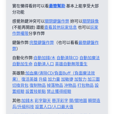
實在懶得看妳可以看
最簡幫助
基本上能享受大部
分功能
感覺熱鍵沖突可以
關閉鍵盤作弊
妳可以
關閉錄像
(不能再開啟) 還能
查看其他玩家信息
也可以
玩家
作弊權限
分享作弊
鍵盤作弊:
完整鍵盤作弊
（也可以看看
最簡鍵盤作
弊
）
自動化作弊:
自動加錢/木
自動清除CD
自動加魔法
自動加生命
自動清人口
英雄自動無限重生
英雄類:
加血魔/清除CD/負面Buff（負面魔法效
果）
復活英雄
升級
加力量
加敏捷
加智力
加三圍
切換背包
復制物品
掉落物品
沖物品
打包物品
設
置經驗
設置技能點
禁止獲得經驗
其他:
加錢木
彩字聊天
懸浮彩字
開/關地圖
瞬間造
兵/升級科技
設置人口/人口最大值