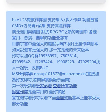
hke1.25魔獸作弊圖 支持單人/多人作弊 功能豐富
CMD+方嚮鍵+菜單 支持高隱作弊
廣泛適用與礦圖 對抗 RPG 3C之類的地圖中 各種
實用、惡搞、無聊的功能全都有
目前宇宙中最強大的魔獸爭霸3冰封王座作弊腳本
如果說還有更強大的 那一定是他的未來版本
妳可以加QQ群19938997、7803814、
47099542、17263424、19908229、47929204找
人一起玩，反饋BUG
MSN作弊群 group101672@msnzone.cn(直接加
為好友即可,發閃屏震動顯示面闆)
第一次玩請看
玩家必看
查看所有功能
鍵盤作弊
是最常用的 最好掌握
實在懶得看妳可以看下面
最簡幫助
基本上能享受大
部分功能