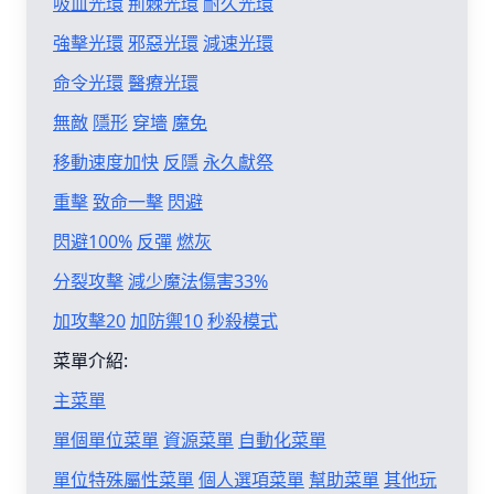
吸血光環
荊棘光環
耐久光環
強擊光環
邪惡光環
減速光環
命令光環
醫療光環
無敵
隱形
穿墻
魔免
移動速度加快
反隱
永久獻祭
重擊
致命一擊
閃避
閃避100%
反彈
燃灰
分裂攻擊
減少魔法傷害33%
加攻擊20
加防禦10
秒殺模式
菜單介紹:
主菜單
單個單位菜單
資源菜單
自動化菜單
單位特殊屬性菜單
個人選項菜單
幫助菜單
其他玩