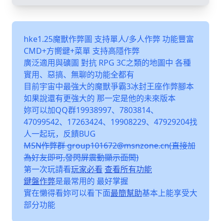
hke1.25魔獸作弊圖 支持單人/多人作弊 功能豐富
CMD+方嚮鍵+菜單 支持高隱作弊
廣泛適用與礦圖 對抗 RPG 3C之類的地圖中 各種
實用、惡搞、無聊的功能全都有
目前宇宙中最強大的魔獸爭霸3冰封王座作弊腳本
如果說還有更強大的 那一定是他的未來版本
妳可以加QQ群19938997、7803814、
47099542、17263424、19908229、47929204找
人一起玩，反饋BUG
MSN作弊群 group101672@msnzone.cn(直接加
為好友即可,發閃屏震動顯示面闆)
第一次玩請看
玩家必看
查看所有功能
鍵盤作弊
是最常用的 最好掌握
實在懶得看妳可以看下面
最簡幫助
基本上能享受大
部分功能