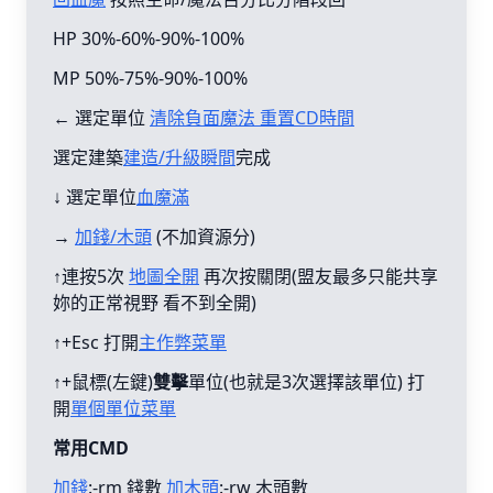
HP 30%-60%-90%-100%
MP 50%-75%-90%-100%
← 選定單位
清除負面魔法 重置CD時間
選定建築
建造/升級瞬間
完成
↓ 選定單位
血魔滿
→
加錢/木頭
(不加資源分)
↑連按5次
地圖全開
再次按關閉(盟友最多只能共享
妳的正常視野 看不到全開)
↑+Esc 打開
主作弊菜單
↑+鼠標(左鍵)
雙擊
單位(也就是3次選擇該單位) 打
開
單個單位菜單
常用CMD
加錢
:-rm 錢數
加木頭
:-rw 木頭數