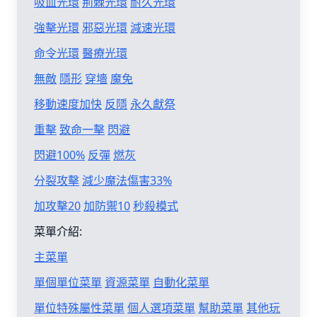
吸血光環
荊棘光環
耐久光環
強擊光環
邪惡光環
減速光環
命令光環
醫療光環
無敵
隱形
穿墻
魔免
移動速度加快
反隱
永久獻祭
重擊
致命一擊
閃避
閃避100%
反彈
燃灰
分裂攻擊
減少魔法傷害33%
加攻擊20
加防禦10
秒殺模式
菜單介紹:
主菜單
單個單位菜單
資源菜單
自動化菜單
單位特殊屬性菜單
個人選項菜單
幫助菜單
其他玩