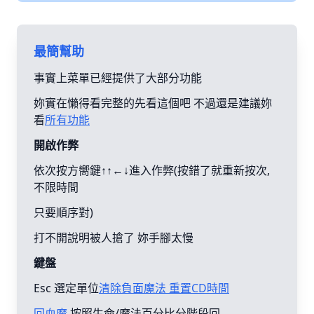
最簡幫助
事實上菜單已經提供了大部分功能
妳實在懶得看完整的先看這個吧 不過還是建議妳
看
所有功能
開啟作弊
依次按方嚮鍵↑↑←↓進入作弊(按錯了就重新按次,
不限時間
只要順序對)
打不開說明被人搶了 妳手腳太慢
鍵盤
Esc 選定單位
清除負面魔法 重置CD時間
回血魔
按照生命/魔法百分比分階段回