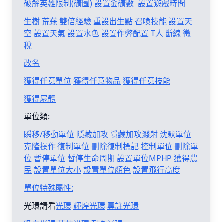
破解英雄限制(礦圖)
設置金礦數
設置遊戲時間
生樹
荒蕪
雙倍經驗
重設出生點
召喚技能
設置天
空
設置天氣
設置水色
設置作弊配置
T人
斷線
徵
稅
改名
獲得任意單位
獲得任意物品
獲得任意技能
獲得屍體
單位類:
瞬移/移動單位
隱藏加攻
隱藏加攻濺射
沈默單位
克隆操作
復制單位
刪除復制標記
控制單位
刪除單
位
暫停單位
暫停生命周期
設置單位MPHP
獲得農
民
設置單位大小
設置單位顏色
設置飛行高度
單位特殊屬性:
光環請看
光環
輝煌光環
專註光環