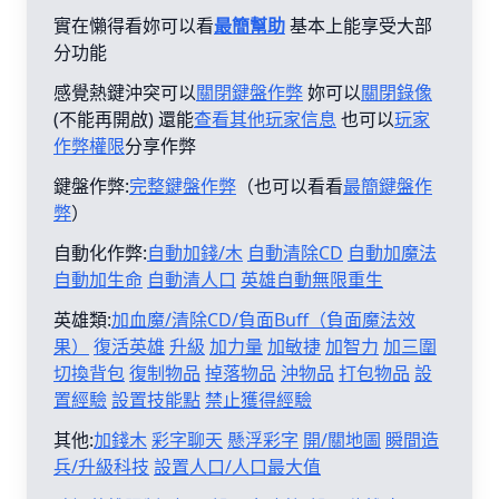
實在懶得看妳可以看
最簡幫助
基本上能享受大部
分功能
感覺熱鍵沖突可以
關閉鍵盤作弊
妳可以
關閉錄像
(不能再開啟) 還能
查看其他玩家信息
也可以
玩家
作弊權限
分享作弊
鍵盤作弊:
完整鍵盤作弊
（也可以看看
最簡鍵盤作
弊
）
自動化作弊:
自動加錢/木
自動清除CD
自動加魔法
自動加生命
自動清人口
英雄自動無限重生
英雄類:
加血魔/清除CD/負面Buff（負面魔法效
果）
復活英雄
升級
加力量
加敏捷
加智力
加三圍
切換背包
復制物品
掉落物品
沖物品
打包物品
設
置經驗
設置技能點
禁止獲得經驗
其他:
加錢木
彩字聊天
懸浮彩字
開/關地圖
瞬間造
兵/升級科技
設置人口/人口最大值